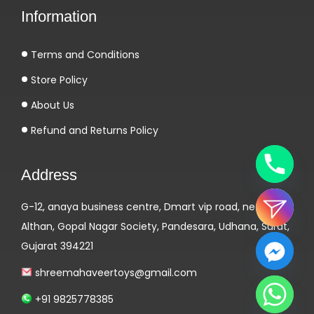
Information
D
e
Terms and Conditions
r
u
Store Policy
l
About Us
t
Refund and Returns Policy
i
m
Address
a
t
G-12, anaya business centre, Dmart vip road, near
i
Althan, Gopal Nagar Society, Pandesara, Udhana, Surat,
v
Gujarat 394221
e
T
shreemahaveertoys@gmail.com
r
+91 9825778385
e