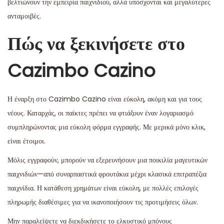
βελτιώνουν την εμπειρία παιχνιδιού, αλλά υπόσχονται και μεγαλύτερες
ανταμοιβές.
Πώς να ξεκινήσετε στο
Cazimbo Cazino
Η έναρξη στο Cazimbo Cazino είναι εύκολη, ακόμη και για τους
νέους. Καταρχάς, οι παίκτες πρέπει να φτιάξουν έναν λογαριασμό
συμπληρώνοντας μια εύκολη φόρμα εγγραφής. Με μερικά μόνο κλικ,
είναι έτοιμοι.
Μόλις εγγραφούν, μπορούν να εξερευνήσουν μια ποικιλία μαγευτικών
παιχνιδιών—από συναρπαστικά φρουτάκια μέχρι κλασικά επιτραπέζια
παιχνίδια. Η κατάθεση χρημάτων είναι εύκολη, με πολλές επιλογές
πληρωμής διαθέσιμες για να ικανοποιήσουν τις προτιμήσεις όλων.
Μην παραλείψετε να διεκδικήσετε το ελκυστικό μπόνους