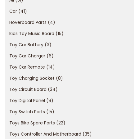
g
Car
41
s
Hoverboard Parts
4
m
e
Kids Toy Music Board
15
t
Toy Car Battery
3
h
Toy Car Charger
6
o
Toy Car Remote
14
d
e
Toy Charging Socket
8
n
Toy Circuit Board
34
i
Toy Digital Panel
9
m
B
Toy Switch Parts
15
o
Toys Bike Spare Parts
22
a
Toys Controller And Motherboard
35
B