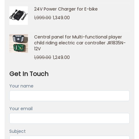
E
24V Power Charger for E-bike
i
1,999.00
1,349.00
n
-
Central panel for Multi-functional player
u
child riding electric car controller JR1835N-
12V
n
1,999.00
1,249.00
d
T
Get In Touch
r
a
Your name
n
s
Your email
a
k
t
Subject
i