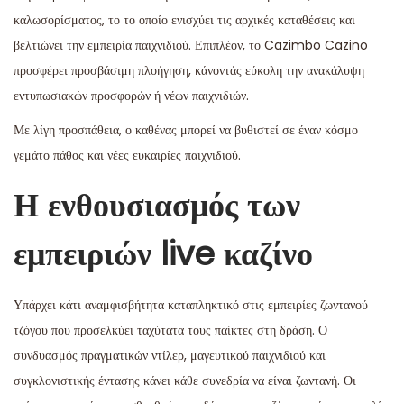
καλωσορίσματος, το το οποίο ενισχύει τις αρχικές καταθέσεις και
βελτιώνει την εμπειρία παιχνιδιού. Επιπλέον, το Cazimbo Cazino
προσφέρει προσβάσιμη πλοήγηση, κάνοντάς εύκολη την ανακάλυψη
εντυπωσιακών προσφορών ή νέων παιχνιδιών.
Με λίγη προσπάθεια, ο καθένας μπορεί να βυθιστεί σε έναν κόσμο
γεμάτο πάθος και νέες ευκαιρίες παιχνιδιού.
Η ενθουσιασμός των
εμπειριών live καζίνο
Υπάρχει κάτι αναμφισβήτητα καταπληκτικό στις εμπειρίες ζωντανού
τζόγου που προσελκύει ταχύτατα τους παίκτες στη δράση. Ο
συνδυασμός πραγματικών ντίλερ, μαγευτικού παιχνιδιού και
συγκλονιστικής έντασης κάνει κάθε συνεδρία να είναι ζωντανή. Οι