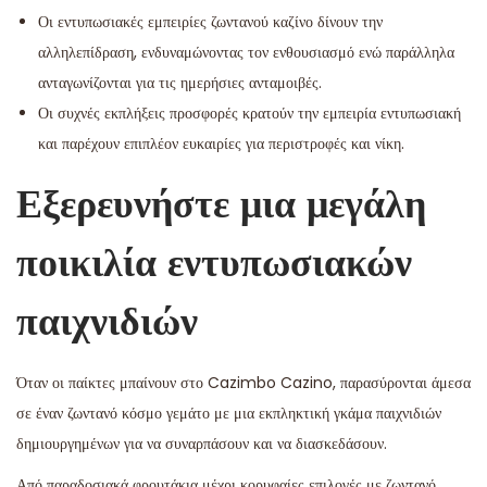
Οι εντυπωσιακές εμπειρίες ζωντανού καζίνο δίνουν την
αλληλεπίδραση, ενδυναμώνοντας τον ενθουσιασμό ενώ παράλληλα
ανταγωνίζονται για τις ημερήσιες ανταμοιβές.
Οι συχνές εκπλήξεις προσφορές κρατούν την εμπειρία εντυπωσιακή
και παρέχουν επιπλέον ευκαιρίες για περιστροφές και νίκη.
Εξερευνήστε μια μεγάλη
ποικιλία εντυπωσιακών
παιχνιδιών
Όταν οι παίκτες μπαίνουν στο Cazimbo Cazino, παρασύρονται άμεσα
σε έναν ζωντανό κόσμο γεμάτο με μια εκπληκτική γκάμα παιχνιδιών
δημιουργημένων για να συναρπάσουν και να διασκεδάσουν.
Από παραδοσιακά φρουτάκια μέχρι κορυφαίες επιλογές με ζωντανό