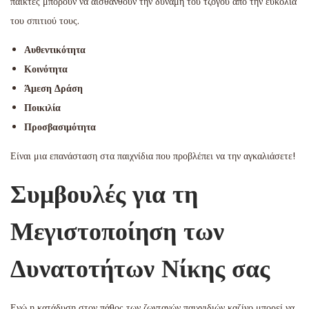
παίκτες μπορούν να αισθανθούν την δύναμη του τζόγου από την ευκολία
του σπιτιού τους.
Αυθεντικότητα
Κοινότητα
Άμεση Δράση
Ποικιλία
Προσβασιμότητα
Είναι μια επανάσταση στα παιχνίδια που προβλέπει να την αγκαλιάσετε!
Συμβουλές για τη
Μεγιστοποίηση των
Δυνατοτήτων Νίκης σας
Ενώ η κατάδυση στον πάθος των ζωντανών παιχνιδιών καζίνο μπορεί να