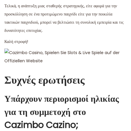
Τελικά, η ανάπτυξη μιας σταθερής στρατηγικής, είτε αφορά για την
προσκόλληση σε ένα προτιμώμενο παιχνίδι είτε για την ποικιλία
τακτικών παιχνιδιού, μπορεί να βελτιώσει τη συνολική εμπειρία και τις
δυνατότητες επιτυχίας.
Καλή στροφή!
Συχνές ερωτήσεις
Υπάρχουν περιορισμοί ηλικίας
για τη συμμετοχή στο
Cazimbo Cazino;