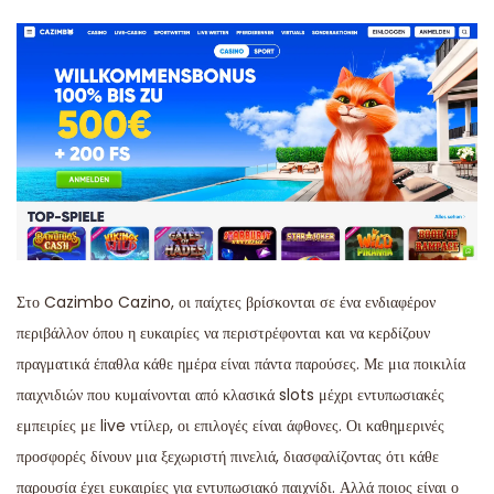
Στο
Cazimbo Cazino
, οι παίχτες βρίσκονται σε ένα ενδιαφέρον
περιβάλλον όπου η ευκαιρίες να περιστρέφονται και να κερδίζουν
πραγματικά έπαθλα κάθε ημέρα είναι πάντα παρούσες. Με μια ποικιλία
παιχνιδιών που κυμαίνονται από κλασικά slots μέχρι εντυπωσιακές
εμπειρίες με live ντίλερ, οι επιλογές είναι άφθονες. Οι καθημερινές
προσφορές δίνουν μια ξεχωριστή πινελιά, διασφαλίζοντας ότι κάθε
παρουσία έχει ευκαιρίες για εντυπωσιακό παιχνίδι. Αλλά ποιος είναι ο