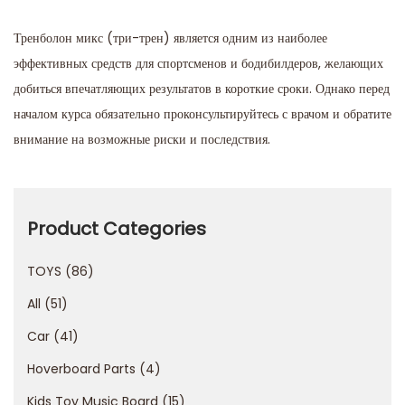
Тренболон микс (три-трен) является одним из наиболее
эффективных средств для спортсменов и бодибилдеров, желающих
добиться впечатляющих результатов в короткие сроки. Однако перед
началом курса обязательно проконсультируйтесь с врачом и обратите
внимание на возможные риски и последствия.
2
0
b
Product Categories
e
TOYS
86
t
C
All
51
a
Car
41
s
Hoverboard Parts
4
i
n
Kids Toy Music Board
15