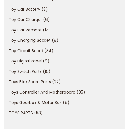
o
Toy Car Battery
3
–
Toy Car Charger
6
L
Toy Car Remote
14
i
b
Toy Charging Socket
8
r
Toy Circuit Board
34
e
Toy Digital Panel
9
r
i
Toy Switch Parts
15
a
Toys Bike Spare Parts
22
d
Toys Controller And Motherboard
35
i
Toys Gearbox & Motor Box
9
g
i
TOYS PARTS
58
o
c