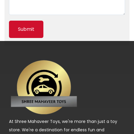
l
i
a
E
v
a
G
r
e
e
n
:
A
A
At Shree Mahaveer Toys, we're more than just a toy
t
store. We're a destination for endless fun and
r