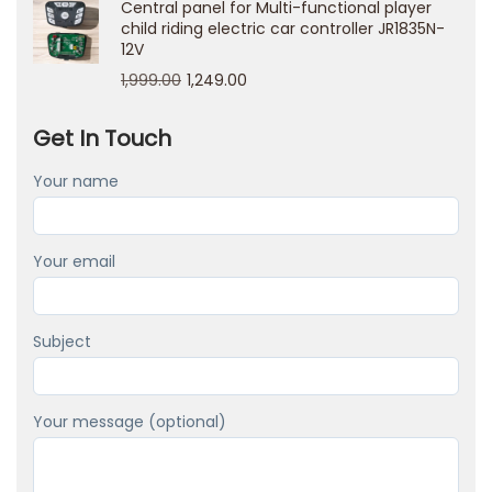
Central panel for Multi-functional player
c
child riding electric car controller JR1835N-
12V
h
1,999.00
1,249.00
i
p
Get In Touch
e
r
Your name
f
e
Your email
t
t
i
Subject
i
n
Your message (optional)
I
t
a