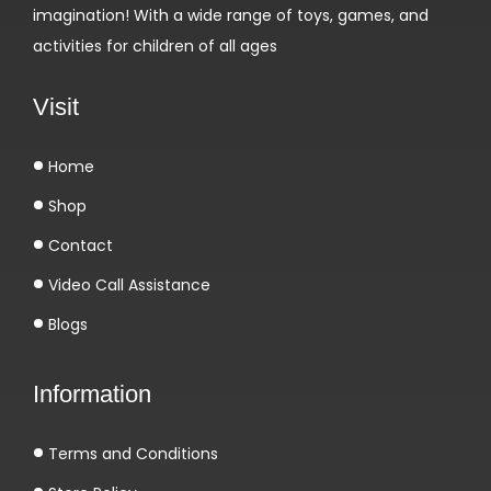
imagination! With a wide range of toys, games, and
i
activities for children of all ages
z
F
Visit
r
a
Home
n
Shop
c
e
Contact
s
Video Call Assistance
a
Blogs
e
m
Information
C
a
Terms and Conditions
s
i