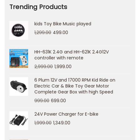
Trending Products
h
i
kids Toy Bike Music played
S
1,299.00
499.00
c
o
p
HH-631K 2.4G and HH-621K 2.4G12V
controller with remote
r
2,999.00
1,999.00
i
i
6 Plum 12V and 17000 RPM Kid Ride on
Electric Car & Bike Toy Gear Motor
t
Complete Gear Box with high Speed
u
999.00
699.00
o
i
24V Power Charger for E-bike
g
1,999.00
1,349.00
i
o