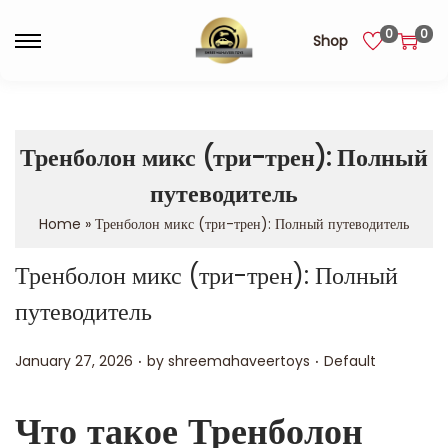
0
0
Shop
Тренболон микс (три-трен): Полный
путеводитель
Home
»
Тренболон микс (три-трен): Полный путеводитель
Тренболон микс (три-трен): Полный
путеводитель
.
.
Posted on
Posted in
January 27, 2026
by
shreemahaveertoys
Default
Что такое Тренболон