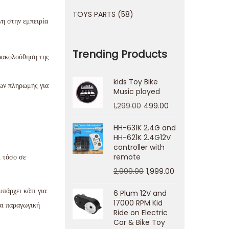
TOYS PARTS
58
νη στην εμπειρία
Trending Products
αρακολούθηση της
kids Toy Bike
δων πληρωμής για
Music played
1,299.00
499.00
HH-631K 2.4G and
HH-621K 2.4G12V
controller with
ι τόσο σε
remote
2,999.00
1,999.00
υπάρχει κάτι για
6 Plum 12V and
17000 RPM Kid
αι παραγωγική
Ride on Electric
Car & Bike Toy