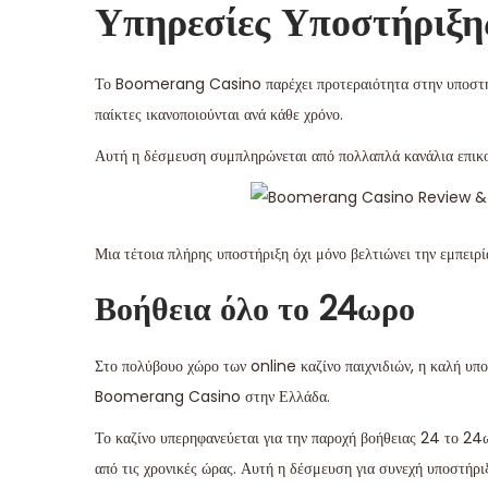
Υπηρεσίες Υποστήριξη
Το Boomerang Casino παρέχει προτεραιότητα στην υποστήρι
παίκτες ικανοποιούνται ανά κάθε χρόνο.
Αυτή η δέσμευση συμπληρώνεται από πολλαπλά κανάλια επικοι
Μια τέτοια πλήρης υποστήριξη όχι μόνο βελτιώνει την εμπειρ
Βοήθεια όλο το 24ωρο
Στο πολύβουο χώρο των online καζίνο παιχνιδιών, η καλή υπο
Boomerang Casino στην Ελλάδα.
Το καζίνο υπερηφανεύεται για την παροχή βοήθειας 24 το 24ω
από τις χρονικές ώρας. Αυτή η δέσμευση για συνεχή υποστή