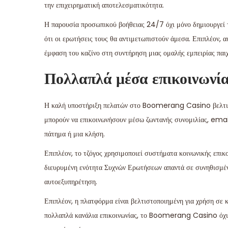
την επιχειρηματική αποτελεσματικότητα.
Η παρουσία προσωπικού βοήθειας 24/7 όχι μόνο δημιουργεί τη
ότι οι ερωτήσεις τους θα αντιμετωπιστούν άμεσα. Επιπλέον, 
έμφαση του καζίνο στη συντήρηση μιας ομαλής εμπειρίας παιχ
Πολλαπλά μέσα επικοινωνί
Η καλή υποστήριξη πελατών στο Boomerang Casino βελτιώνετα
μπορούν να επικοινωνήσουν μέσω ζωντανής συνομιλίας, email 
πάτημα ή μια κλήση.
Επιπλέον, το τζόγος χρησιμοποιεί συστήματα κοινωνικής επικ
διευρυμένη ενότητα Συχνών Ερωτήσεων απαντά σε συνηθισμέν
αυτοεξυπηρέτηση.
Επιπλέον, η πλατφόρμα είναι βελτιστοποιημένη για χρήση σε 
πολλαπλά κανάλια επικοινωνίας, το Boomerang Casino όχι μό