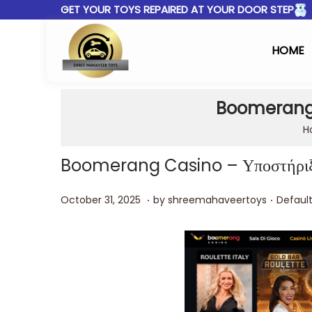
GET YOUR TOYS REPAIRED AT YOUR DOOR STEP
HOME
Boomerang C
H
Boomerang Casino – Υποστήριξη 
.
.
Posted on
Posted 
M
October 31, 2025
by
shreemahaveertoys
Defaul
a
y
2
2
,