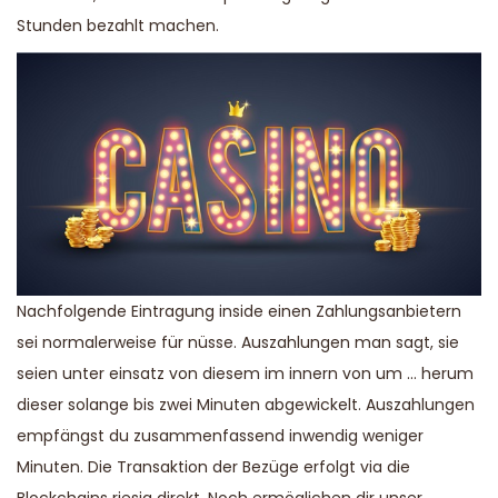
Stunden bezahlt machen.
Nachfolgende Eintragung inside einen Zahlungsanbietern
sei normalerweise für nüsse. Auszahlungen man sagt, sie
seien unter einsatz von diesem im innern von um … herum
dieser solange bis zwei Minuten abgewickelt. Auszahlungen
empfängst du zusammenfassend inwendig weniger
Minuten. Die Transaktion der Bezüge erfolgt via die
Blockchains riesig direkt. Noch ermöglichen dir unser