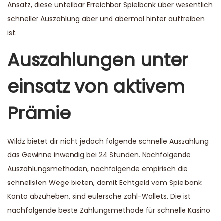
Ansatz, diese unteilbar Erreichbar Spielbank über wesentlich
schneller Auszahlung aber und abermal hinter auftreiben
ist.
Auszahlungen unter
einsatz von aktivem
Prämie
Wildz bietet dir nicht jedoch folgende schnelle Auszahlung
das Gewinne inwendig bei 24 Stunden. Nachfolgende
Auszahlungsmethoden, nachfolgende empirisch die
schnellsten Wege bieten, damit Echtgeld vom Spielbank
Konto abzuheben, sind eulersche zahl-Wallets. Die ist
nachfolgende beste Zahlungsmethode für schnelle Kasino