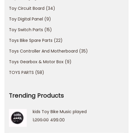
H
Toy Circuit Board
34
T
Toy Digital Panel
9
e
n
Toy Switch Parts
15
t
Toys Bike Spare Parts
22
s
Toys Controller And Motherboard
35
c
Toys Gearbox & Motor Box
9
h
e
TOYS PARTS
58
i
d
Trending Products
e
n
kids Toy Bike Music played
d
1,299.00
499.00
e
r