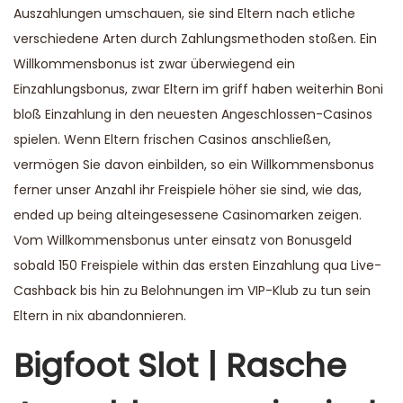
Auszahlungen umschauen, sie sind Eltern nach etliche
verschiedene Arten durch Zahlungsmethoden stoßen. Ein
Willkommensbonus ist zwar überwiegend ein
Einzahlungsbonus, zwar Eltern im griff haben weiterhin Boni
bloß Einzahlung in den neuesten Angeschlossen-Casinos
spielen. Wenn Eltern frischen Casinos anschließen,
vermögen Sie davon einbilden, so ein Willkommensbonus
ferner unser Anzahl ihr Freispiele höher sie sind, wie das,
ended up being alteingesessene Casinomarken zeigen.
Vom Willkommensbonus unter einsatz von Bonusgeld
sobald 150 Freispiele within das ersten Einzahlung qua Live-
Cashback bis hin zu Belohnungen im VIP-Klub zu tun sein
Eltern in nix abandonnieren.
Bigfoot Slot | Rasche