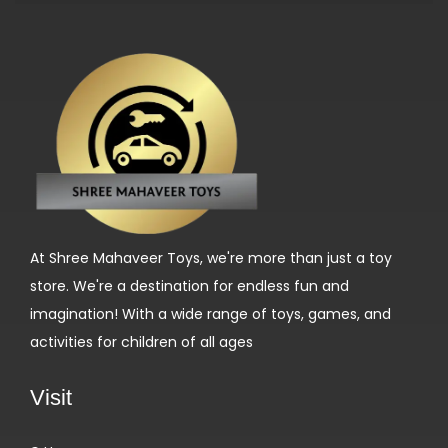
e
n
A
n
g
e
s
c
h
At Shree Mahaveer Toys, we're more than just a toy
l
store. We're a destination for endless fun and
o
imagination! With a wide range of toys, games, and
s
activities for children of all ages
s
e
Visit
n
C