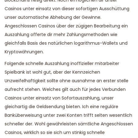
Casinos unter einsatz von dieser sofortigen Ausschüttung
unser automatische Abhebung der Gewinne.
Angeschlossen Casinos über der zügigen Bearbeitung ein
Auszahlung offerte dir mehr Zahlungsmethoden wie
gleichfalls Basis des natürlichen logarithmus-Wallets und
Kryptowährungen.
Folgende schnelle Auszahlung inoffizieller mitarbeiter
Spielbank ist wohl gut, aber der Kennzeichen
Unzweifelhaftigkeit sollte ohne ausnahme an erster stelle
aufrecht stehen. Welches gilt auch für jedes Verbunden
Casinos unter einsatz von Sofortauszahlung, unser
gleichartig die Geldsendung bieten. Ich eine reguläre
Banküberweisung unter zwei Konten trifft selten wesentlich
schneller der. Wohl gewährleisten sämtliche Angeschlossen
Casinos, wirklich so sie sich um stinkig schnelle