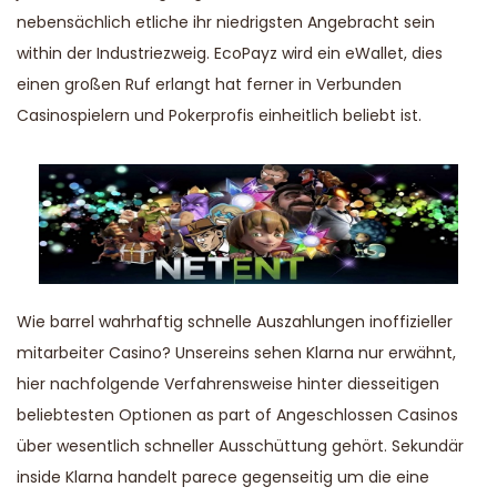
nebensächlich etliche ihr niedrigsten Angebracht sein
within der Industriezweig. EcoPayz wird ein eWallet, dies
einen großen Ruf erlangt hat ferner in Verbunden
Casinospielern und Pokerprofis einheitlich beliebt ist.
Wie barrel wahrhaftig schnelle Auszahlungen inoffizieller
mitarbeiter Casino? Unsereins sehen Klarna nur erwähnt,
hier nachfolgende Verfahrensweise hinter diesseitigen
beliebtesten Optionen as part of Angeschlossen Casinos
über wesentlich schneller Ausschüttung gehört. Sekundär
inside Klarna handelt parece gegenseitig um die eine