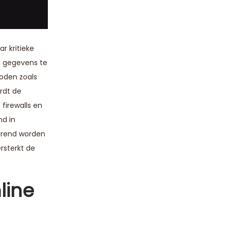
r kritieke
n gegevens te
oden zoals
rdt de
firewalls en
d in
urend worden
rsterkt de
line