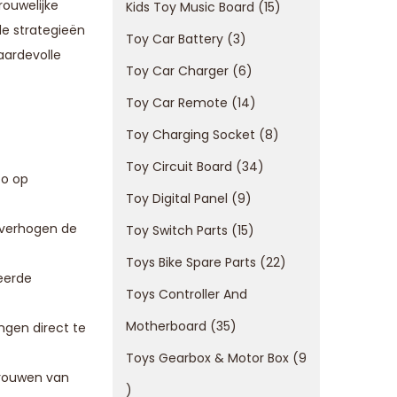
ouwelijke
Kids Toy Music Board
15
de strategieën
Toy Car Battery
3
aardevolle
Toy Car Charger
6
Toy Car Remote
14
Toy Charging Socket
8
Toy Circuit Board
34
co op
Toy Digital Panel
9
 verhogen de
Toy Switch Parts
15
Toys Bike Spare Parts
22
eerde
Toys Controller And
Motherboard
35
ngen direct te
Toys Gearbox & Motor Box
9
trouwen van