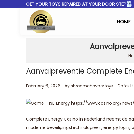
GET YOUR TOYS REPAIRED AT YOUR DOOR STEP
HOME
Aanvalpreve
H
Aanvalpreventie Complete En
.
.
Posted on
Posted 
February 6, 2026
by
shreemahaveertoys
Default
Complete Energy Casino in Nederland neemt de aanv
moderne beveiligingstechnologieën,
energy login
, 