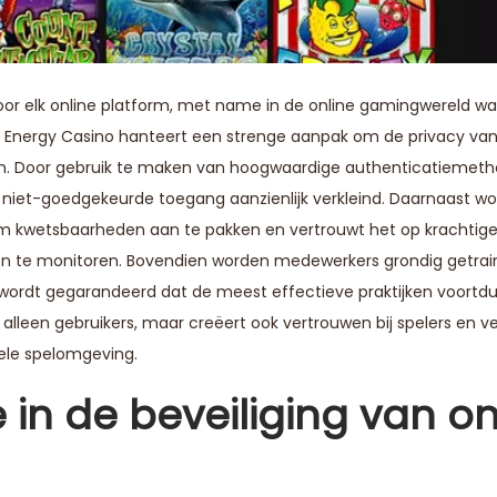
voor elk online platform, met name in de online gamingwereld waa
te Energy Casino hanteert een strenge aanpak om de privacy va
n. Door gebruik te maken van hoogwaardige authenticatiemeth
 niet-goedgekeurde toegang aanzienlijk verkleind. Daarnaast wo
m kwetsbaarheden aan te pakken en vertrouwt het op krachtige 
n te monitoren. Bovendien worden medewerkers grondig getrain
ordt gegarandeerd dat de meest effectieve praktijken voortd
lleen gebruikers, maar creëert ook vertrouwen bij spelers en ve
ele spelomgeving.
 in de beveiliging van on