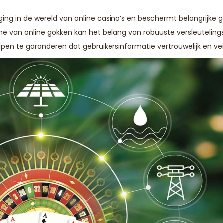
liging in de wereld van online casino’s en beschermt belangrijke
ame van online gokken kan het belang van robuuste versleuteli
 te garanderen dat gebruikersinformatie vertrouwelijk en veilig