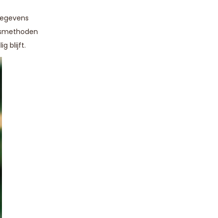
 gegevens
ngsmethoden
 blijft.