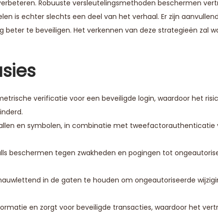
erbeteren. Robuuste versleutelingsmethoden beschermen vertr
en is echter slechts een deel van het verhaal. Er zijn aanvullen
beter te beveiligen. Het verkennen van deze strategieën zal w
usies
rische verificatie voor een beveiligde login, waardoor het risi
inderd.
tallen en symbolen, in combinatie met tweefactorauthenticatie
alls beschermen tegen zwakheden en pogingen tot ongeautoris
nauwlettend in de gaten te houden om ongeautoriseerde wijzigi
formatie en zorgt voor beveiligde transacties, waardoor het ver