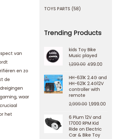
TOYS PARTS
58
Trending Products
kids Toy Bike
aspect van
Music played
ordt
1,299.00
499.00
ifiëren en zo
HH-631K 2.4G and
kt de
HH-621K 2.4G12V
rdreigingen
controller with
remote
e gaming, waar
2,999.00
1,999.00
cruciaal
or het
6 Plum 12V and
17000 RPM Kid
Ride on Electric
Car & Bike Toy