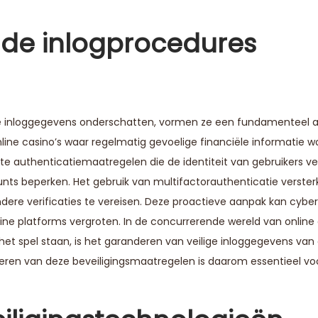
gde inlogprocedures
e inloggegevens onderschatten, vormen ze een fundamenteel 
line casino’s waar regelmatig gevoelige financiële informatie w
te authenticatiemaatregelen die de identiteit van gebruikers ver
nts beperken. Het gebruik van multifactorauthenticatie verster
dere verificaties te vereisen. Deze proactieve aanpak kan cybe
line platforms vergroten. In de concurrerende wereld van onlin
het spel staan, is het garanderen van veilige inloggegevens van 
iteren van deze beveiligingsmaatregelen is daarom essentieel vo