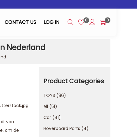
0
0
CONTACT US
LOG IN
en Nederland
and
Product Categories
TOYS
86
All
51
Car
41
uik van
Hoverboard Parts
4
ie, om de