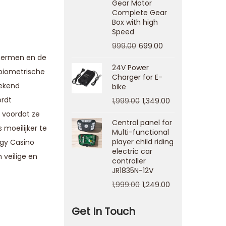
Gear Motor
Complete Gear
Box with high
Speed
999.00
699.00
chermen en de
24V Power
 biometrische
Charger for E-
tekend
bike
ordt
1,999.00
1,349.00
 voordat ze
Central panel for
 moeilijker te
Multi-functional
player child riding
gy Casino
electric car
 veilige en
controller
JR1835N-12V
1,999.00
1,249.00
Get In Touch