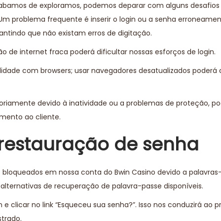
cabamos de exploramos, podemos deparar com alguns desafios
 Um problema frequente é inserir o login ou a senha erroneamen
antindo que não existam erros de digitação.
 de internet fraca poderá dificultar nossas esforços de login.
idade com browsers; usar navegadores desatualizados poderá 
isoriamente devido à inatividade ou a problemas de proteção, 
mento ao cliente.
restauração de senha
bloqueados em nossa conta do Bwin Casino devido a palavras
 alternativas de recuperação de palavra-passe disponíveis.
n e clicar no link “Esqueceu sua senha?”. Isso nos conduzirá ao 
trado.