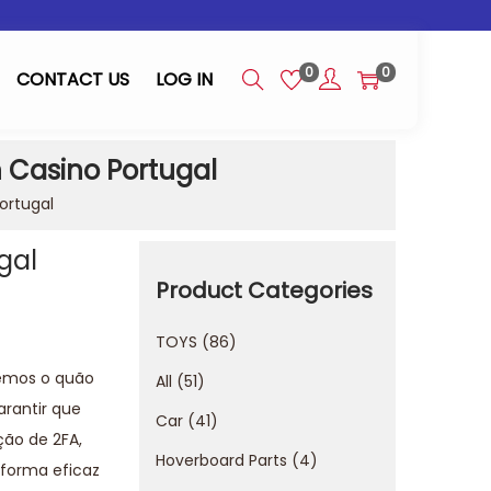
0
0
CONTACT US
LOG IN
n Casino Portugal
ortugal
gal
Product Categories
TOYS
86
bemos o quão
All
51
arantir que
Car
41
ção de 2FA,
Hoverboard Parts
4
 forma eficaz