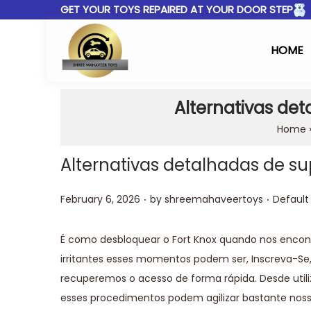
GET YOUR TOYS REPAIRED AT YOUR DOOR STEP
HOME
Alternativas det
Home
Alternativas detalhadas de su
.
.
Posted on
Posted 
February 6, 2026
by
shreemahaveertoys
Default
É como desbloquear o Fort Knox quando nos encon
irritantes esses momentos podem ser,
Inscreva-Se
recuperemos o acesso de forma rápida. Desde utili
esses procedimentos podem agilizar bastante noss