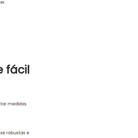
er.
fácil
ntar medidas
,
se robustas e