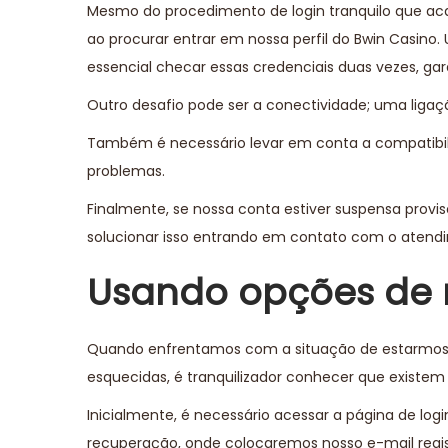
Mesmo do procedimento de login tranquilo que a
ao procurar entrar em nossa perfil do Bwin Casino.
essencial checar essas credenciais duas vezes, gar
Outro desafio pode ser a conectividade; uma ligação
Também é necessário levar em conta a compatibil
problemas.
Finalmente, se nossa conta estiver suspensa prov
solucionar isso entrando em contato com o atendi
Usando opções de 
Quando enfrentamos com a situação de estarmos 
esquecidas, é tranquilizador conhecer que existem
Inicialmente, é necessário acessar a página de logi
recuperação, onde colocaremos nosso e-mail regis