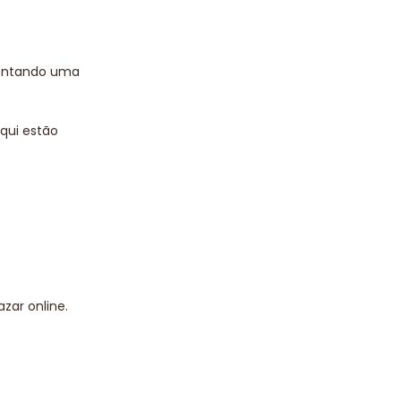
centando uma
Aqui estão
zar online.