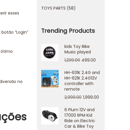
TOYS PARTS
58
erir esses
Trending Products
 botão “Login”
kids Toy Bike
o ótimo
Music played
1,299.00
499.00
HH-631K 2.4G and
HH-621K 2.4G12V
diversão no
controller with
remote
2,999.00
1,999.00
6 Plum 12V and
uções
17000 RPM Kid
Ride on Electric
Car & Bike Toy