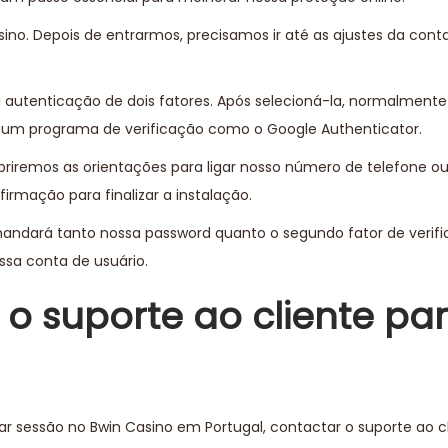
ino. Depois de entrarmos, precisamos ir até as ajustes da cont
 a autenticação de dois fatores. Após selecioná-la, normalment
ar um programa de verificação como o Google Authenticator.
remos as orientações para ligar nosso número de telefone ou 
rmação para finalizar a instalação.
ndará tanto nossa password quanto o segundo fator de verifi
sa conta de usuário.
 suporte ao cliente pa
ar sessão no Bwin Casino em Portugal, contactar o suporte ao c