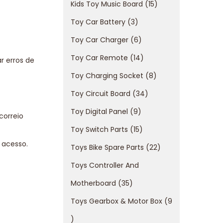
Kids Toy Music Board
15
Toy Car Battery
3
Toy Car Charger
6
Toy Car Remote
14
r erros de
Toy Charging Socket
8
Toy Circuit Board
34
Toy Digital Panel
9
correio
Toy Switch Parts
15
 acesso.
Toys Bike Spare Parts
22
Toys Controller And
Motherboard
35
Toys Gearbox & Motor Box
9