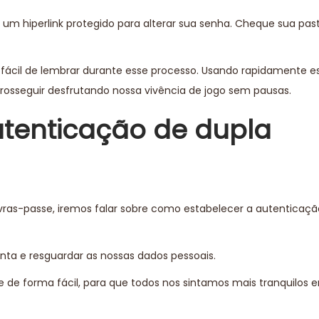
um hiperlink protegido para alterar sua senha. Cheque sua pa
 fácil de lembrar durante esse processo. Usando rapidamente 
rosseguir desfrutando nossa vivência de jogo sem pausas.
tenticação de dupla
ras-passe, iremos falar sobre como estabelecer a autenticaçã
nta e resguardar as nossas dados pessoais.
 de forma fácil, para que todos nos sintamos mais tranquilos 