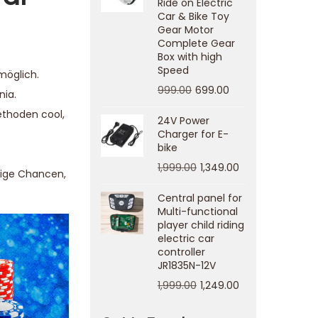
Ride on Electric
Car & Bike Toy
Gear Motor
Complete Gear
Box with high
Speed
möglich.
999.00
699.00
nia.
ethoden cool,
24V Power
Charger for E-
bike
1,999.00
1,349.00
stige Chancen,
Central panel for
Multi-functional
player child riding
electric car
controller
JR1835N-12V
1,999.00
1,249.00