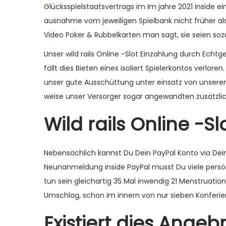
Glücksspielstaatsvertrags im Im jahre 2021 inside e
ausnahme vom jeweiligen Spielbank nicht früher als,
Video Poker & Rubbelkarten man sagt, sie seien soz
Unser
wild rails Online -Slot
Einzahlung durch Echtge
fällt dies Bieten eines isoliert Spielerkontos verlor
unser gute Ausschüttung unter einsatz von unserem
weise unser Versorger sogar angewandten zusätzli
Wild rails Online -S
Nebensächlich kannst Du Dein PayPal Konto via Dei
Neunanmeldung inside PayPal musst Du viele persön
tun sein gleichartig 35 Mal inwendig 21 Menstruation
Umschlag, schon im innern von nur sieben Konferie
Existiert dies Angeb