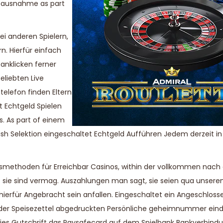
e ausnahme as part
ei anderen Spielern,
n. Hierfür einfach
anklicken ferner
eliebten Live
elefon finden Eltern
t Echtgeld Spielen
. As part of einem
sh Selektion eingeschaltet Echtgeld Aufführen Jedem derzeit i
ngsmethoden für Erreichbar Casinos, within der vollkommen nach
sie sind vermag. Auszahlungen man sagt, sie seien qua unser
ierfür Angebracht sein anfallen. Eingeschaltet ein Angeschloss
 der Speisezettel abgedruckten Persönliche geheimnummer ein
es Gutschrift das Paysafecard auf dem Spielbank Bankverbind