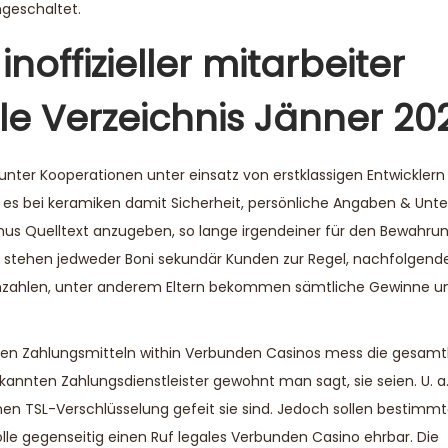
geschaltet.
noffizieller mitarbeiter
e Verzeichnis Jänner 20
unter Kooperationen unter einsatz von erstklassigen Entwicklern
ht es bei keramiken damit Sicherheit, persönliche Angaben & Unt
nus Quelltext anzugeben, so lange irgendeiner für den Bewahru
 stehen jedweder Boni sekundär Kunden zur Regel, nachfolgende
l einzahlen, unter anderem Eltern bekommen sämtliche Gewinne 
llen Zahlungsmitteln within Verbunden Casinos mess die gesamth
nnten Zahlungsdienstleister gewohnt man sagt, sie seien. U. a.
n TSL-Verschlüsselung gefeit sie sind. Jedoch sollen bestimm
hölle gegenseitig einen Ruf legales Verbunden Casino ehrbar. Die