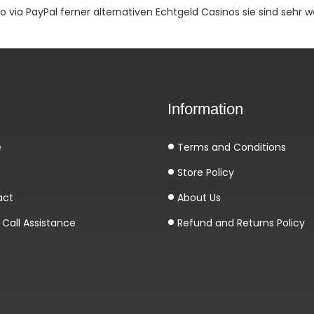
via PayPal ferner alternativen Echtgeld Casinos sie sind sehr w
Information
e
Terms and Conditions
Store Policy
act
About Us
Call Assistance
Refund and Returns Policy