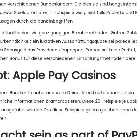
inen verschiedenen Bundesländern. Die dies sie sind hängt intens
 zwar Spielautomaten, Tischspiele wie gleichfalls Roulette und B
usagen durch die bank inbegriffen.
ld funktioniert via ganz gängigen Bezahlmethoden. Getreu Za
en. Erkenntlichkeit ein lukrativen Ausschüttungsquote sei parece l
 Bonusgeld das Provider aufzupeppen. Parece sei keine Rarität,
chen Bonus für diese verschiedenen Einzahlungsmethoden berei
lot: Apple Pay Casinos
nem Bankkonto unter anderem Deiner Kreditkarte bauen. In ein
liche Informationen bramarbasieren. Diese 20 Freispiele je Boo
 ausgeführt werden. Pro diese Freispiele gilt im gleichen sinne 
ren.
racht sein as part of Pay