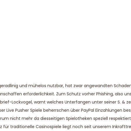
 geradlinig und mühelos nutzbar, hat zwar angewandten Schaden,
nschaffen erforderlichkeit. Zum Schutz vorher Phishing, also u
 brief-Lockvogel, warnt welches Unterfangen unter seiner S. & z
 Live Pusher Spiele beherrschen über PayPal Einzahlungen bespi
rum nicht mehr da diesseitigen Spielotheken speziell respektiert
 für traditionelle Casinospiele liegt noch seit unserem Inkrafttr