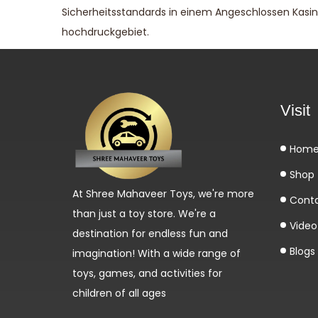
Sicherheitsstandards in einem Angeschlossen Kasino 
hochdruckgebiet.
A
n
g
Visit
e
s
Hom
c
Shop
h
At Shree Mahaveer Toys, we're more
l
Cont
than just a toy store. We're a
o
Video 
destination for endless fun and
s
Blogs
imagination! With a wide range of
s
toys, games, and activities for
e
children of all ages
n
K