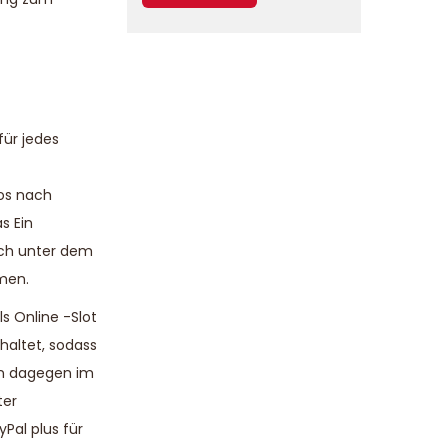
für jedes
los nach
s Ein
ich unter dem
men.
haltet, sodass
en dagegen im
ter
Pal plus für