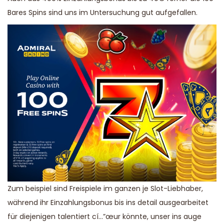
Bares Spins sind uns im Untersuchung gut aufgefallen.
Zum beispiel sind Freispiele im ganzen je Slot-Liebhaber,
während ihr Einzahlungsbonus bis ins detail ausgearbeitet
für diejenigen talentiert cí…”œur könnte, unser ins auge