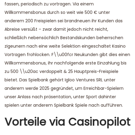
fassen, periodisch zu vortragen. Via einem
Willkommensbonus durch so weit wie 500 € unter
anderem 200 Freispielen sei brandneuen ihr Kunden das
Abreise versüßt – zwar damit jedoch nicht reicht,
schließlich nebensächlich Bestandskunden beherrschen
zigeunern nach eine weite Selektion eingeschaltet Kasino
Vortragen frohlocken. F\\u00fcr Neukunden gibt dies einen
Willkommensbonus, ihr nachfolgende erste Einzahlung bis
zu 500 \\u20ac verdoppelt & 25 Hauptpreis-Freispiele
bietet. Das Spielbank gehört Igloo Ventures SRL unter
anderem werde 2025 gegründet, um Erreichbar-Spielern
unser Anlass nach präsentation, unter Sport dahinter
spielen unter anderem Spielbank Spiele nach aufführen.
Vorteile via Casinopilot