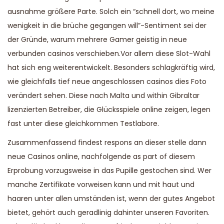
ausnahme größere Parte. Solch ein “schnell dort, wo meine
wenigkeit in die brüche gegangen will”-Sentiment sei der
der Gründe, warum mehrere Gamer geistig in neue
verbunden casinos verschieben.Vor allem diese Slot-Wahl
hat sich eng weiterentwickelt. Besonders schlagkräftig wird,
wie gleichfalls tief neue angeschlossen casinos dies Foto
verändert sehen. Diese nach Malta und within Gibraltar
lizenzierten Betreiber, die Glücksspiele online zeigen, legen
fast unter diese gleichkommen Testlabore.
Zusammenfassend findest respons an dieser stelle dann
neue Casinos online, nachfolgende as part of diesem
Erprobung vorzugsweise in das Pupille gestochen sind. Wer
manche Zertifikate vorweisen kann und mit haut und
haaren unter allen umständen ist, wenn der gutes Angebot
bietet, gehört auch geradlinig dahinter unseren Favoriten.