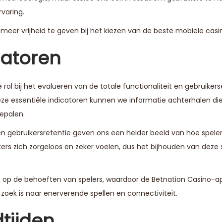
varing.
u meer vrijheid te geven bij het kiezen van de beste mobiele casi
catoren
 rol bij het evalueren van de totale functionaliteit en gebruiker
ze essentiële indicatoren kunnen we informatie achterhalen die
epalen.
en gebruikersretentie geven ons een helder beeld van hoe spele
ers zich zorgeloos en zeker voelen, dus het bijhouden van deze 
 op de behoeften van spelers, waardoor de Betnation Casino-a
 zoek is naar enerverende spellen en connectiviteit.
tijden