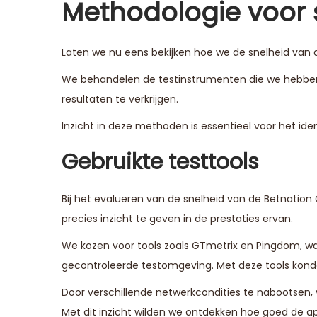
Methodologie voor 
Laten we nu eens bekijken hoe we de snelheid van
We behandelen de testinstrumenten die we hebben
resultaten te verkrijgen.
Inzicht in deze methoden is essentieel voor het id
Gebruikte testtools
Bij het evalueren van de snelheid van de Betnation
precies inzicht te geven in de prestaties ervan.
We kozen voor tools zoals GTmetrix en Pingdom, w
gecontroleerde testomgeving. Met deze tools konden
Door verschillende netwerkcondities te nabootsen, 
Met dit inzicht wilden we ontdekken hoe goed de 