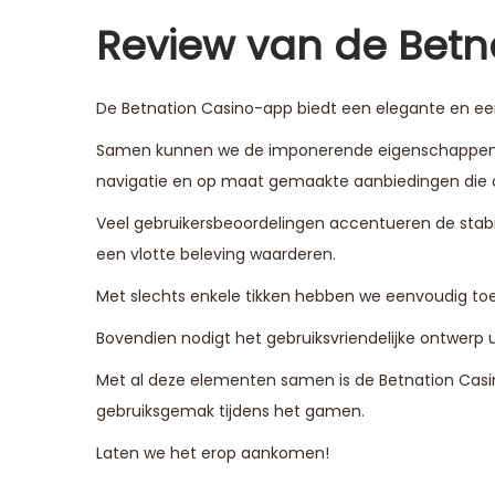
Review van de Betn
De Betnation Casino-app biedt een elegante en ee
Samen kunnen we de imponerende eigenschappen van
navigatie en op maat gemaakte aanbiedingen die 
Veel gebruikersbeoordelingen accentueren de stabil
een vlotte beleving waarderen.
Met slechts enkele tikken hebben we eenvoudig toeg
Bovendien nodigt het gebruiksvriendelijke ontwerp
Met al deze elementen samen is de Betnation Casin
gebruiksgemak tijdens het gamen.
Laten we het erop aankomen!