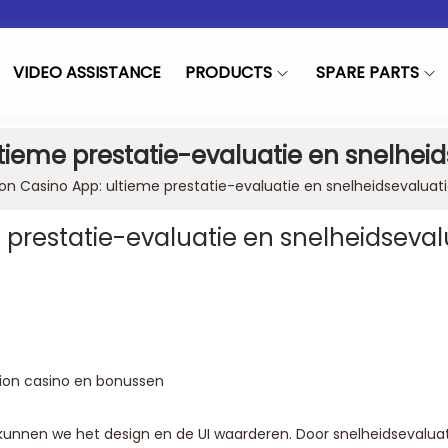
VIDEO ASSISTANCE
PRODUCTS
SPARE PARTS
tieme prestatie-evaluatie en snelheid
on Casino App: ultieme prestatie-evaluatie en snelheidsevaluati
 prestatie-evaluatie en snelheidsevalu
in
unnen we het design en de UI waarderen. Door snelheidsevaluati