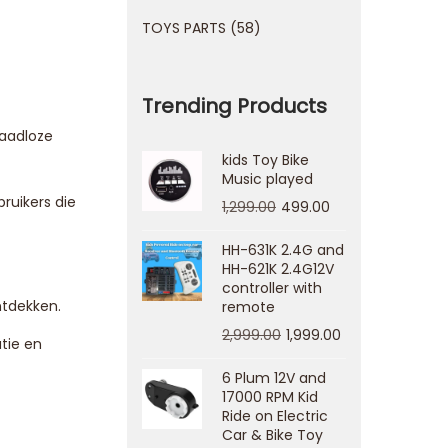
TOYS PARTS
58
Trending Products
naadloze
kids Toy Bike
Music played
ruikers die
1,299.00
499.00
HH-631K 2.4G and
HH-621K 2.4G12V
controller with
ntdekken.
remote
2,999.00
1,999.00
tie en
6 Plum 12V and
17000 RPM Kid
Ride on Electric
Car & Bike Toy