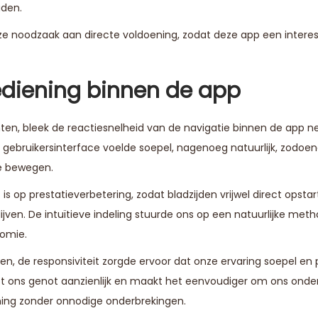
aden.
nze noodzaak aan directe voldoening, zodat deze app een intere
ediening binnen de app
n, bleek de reactiesnelheid van de navigatie binnen de app ne
de gebruikersinterface voelde soepel, nagenoeg natuurlijk, zodoe
e bewegen.
is op prestatieverbetering, zodat bladzijden vrijwel direct opsta
jven. De intuïtieve indeling stuurde ons op een natuurlijke met
nomie.
, de responsiviteit zorgde ervoor dat onze ervaring soepel en p
oot ons genot aanzienlijk en maakt het eenvoudiger om ons onde
ing zonder onnodige onderbrekingen.