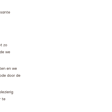
ssante
t zo
nde we
rten en we
hode door de
lezierig
r te