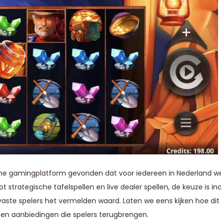
line gamingplatform gevonden dat voor iedereen in Nederland wel
 strategische tafelspellen en live dealer spellen, de keuze is i
vaste spelers het vermelden waard. Laten we eens kijken hoe dit
 en aanbiedingen die spelers terugbrengen.