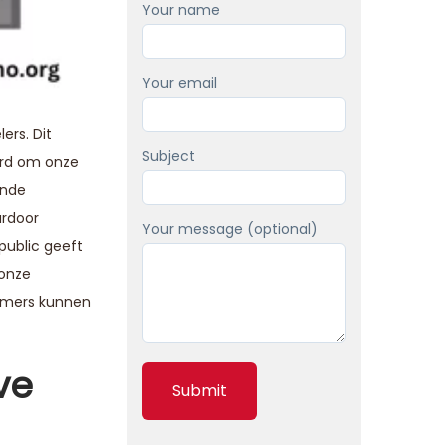
Your name
Your email
ers. Dit
Subject
eerd om onze
ende
ardoor
Your message (optional)
public geeft
 onze
gamers kunnen
ve