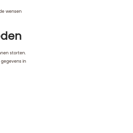
 de wensen
eden
nnen storten.
e gegevens in