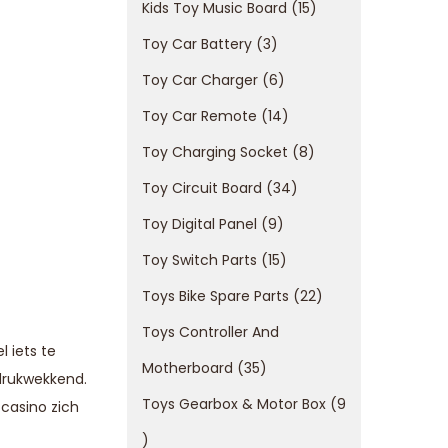
Kids Toy Music Board
15
Toy Car Battery
3
Toy Car Charger
6
Toy Car Remote
14
Toy Charging Socket
8
Toy Circuit Board
34
Toy Digital Panel
9
Toy Switch Parts
15
Toys Bike Spare Parts
22
Toys Controller And
 iets te
Motherboard
35
ndrukwekkend.
Toys Gearbox & Motor Box
9
 casino zich