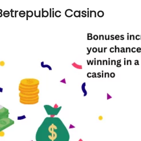
etrepublic Casino