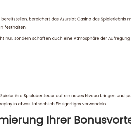
ereitstellen, bereichert das Azurslot Casino das Spielerlebnis mi
on festhalten.
icht nur, sondern schaffen auch eine Atmosphäre der Aufregung
 Spieler ihre Spielabenteuer auf ein neues Niveau bringen und je
lay in etwas tatsächlich Einzigartiges verwandeln.
mierung Ihrer Bonusvorte