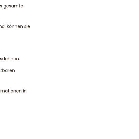
das gesamte
nd, können sie
usdehnen.
stbaren
rmationen in