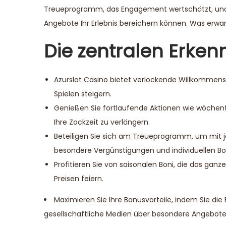
Treueprogramm, das Engagement wertschätzt, und s
Angebote Ihr Erlebnis bereichern können. Was erwa
Die zentralen Erken
Azurslot Casino bietet verlockende Willkommensbo
Spielen steigern.
Genießen Sie fortlaufende Aktionen wie wöchent
Ihre Zockzeit zu verlängern.
Beteiligen Sie sich am Treueprogramm, um mit je
besondere Vergünstigungen und individuellen Bon
Profitieren Sie von saisonalen Boni, die das ga
Preisen feiern.
Maximieren Sie Ihre Bonusvorteile, indem Sie die
gesellschaftliche Medien über besondere Angebote