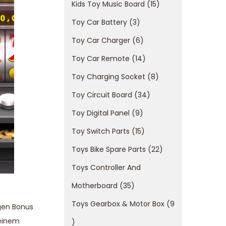
Kids Toy Music Board
15
Toy Car Battery
3
Toy Car Charger
6
Toy Car Remote
14
Toy Charging Socket
8
Toy Circuit Board
34
Toy Digital Panel
9
Toy Switch Parts
15
Toys Bike Spare Parts
22
Toys Controller And
Motherboard
35
Toys Gearbox & Motor Box
9
igen Bonus
 einem