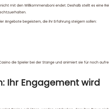
nicht mit den Willkommensboni endet. Deshalb stellt es eine Re
echtzuerhalten.
r Angebote begeistern, die ihr Erfahrung steigern sollen:
Casino die Spieler bei der Stange und animiert sie für noch auf
: Ihr Engagement wird