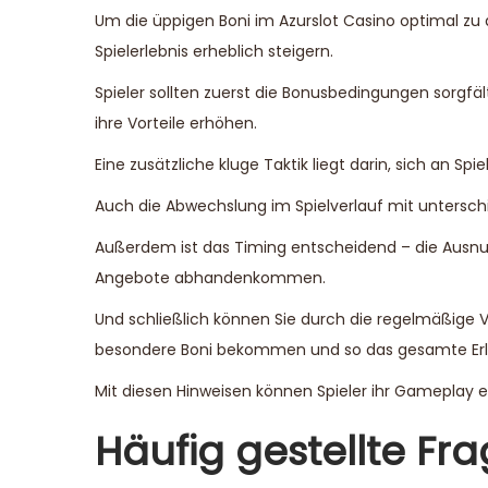
Um die üppigen Boni im Azurslot Casino optimal zu
Spielerlebnis erheblich steigern.
Spieler sollten zuerst die Bonusbedingungen sorgfä
ihre Vorteile erhöhen.
Eine zusätzliche kluge Taktik liegt darin, sich an S
Auch die Abwechslung im Spielverlauf mit untersc
Außerdem ist das Timing entscheidend – die Ausnutz
Angebote abhandenkommen.
Und schließlich können Sie durch die regelmäßig
besondere Boni bekommen und so das gesamte Erle
Mit diesen Hinweisen können Spieler ihr Gameplay e
Häufig gestellte Fr