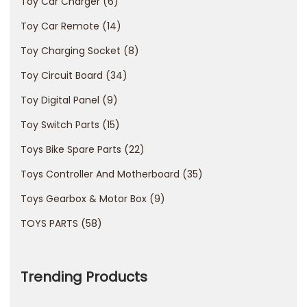
Toy Car Charger
6
ί
Toy Car Remote
14
τ
ε
Toy Charging Socket
8
σ
Toy Circuit Board
34
τ
Toy Digital Panel
9
ο
E
Toy Switch Parts
15
f
Toys Bike Spare Parts
22
b
Toys Controller And Motherboard
35
e
Toys Gearbox & Motor Box
9
t
C
TOYS PARTS
58
a
s
Trending Products
i
n