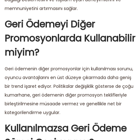
memnuniyetini artırmasını sağlar.
Geri Ödemeyi Diğer
Promosyonlarda Kullanabilir
miyim?
Geri ödemenin diğer promosyonlar için kullanılması sorunu,
oyuncu avantajlarını en üst düzeye çıkarmada daha geniş
bir trend işaret ediyor. Politikalar değişiklik gösterse de çoğu
kumarhane, geri ödemenin diğer promosyon teklifleriyle
birleştirilmesine müsaade vermez ve genellikle net bir
kategorilendirme uygular.
Kullanılmazsa Geri Ödeme