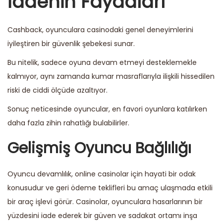
İadenin Faydaları
Cashback, oyunculara casinodaki genel deneyimlerini
iyileştiren bir güvenlik şebekesi sunar.
Bu nitelik, sadece oyuna devam etmeyi desteklemekle
kalmıyor, aynı zamanda kumar masraflarıyla ilişkili hissedilen
riski de ciddi ölçüde azaltıyor.
Sonuç neticesinde oyuncular, en favori oyunlara katılırken
daha fazla zihin rahatlığı bulabilirler.
Gelişmiş Oyuncu Bağlılığı
Oyuncu devamlılık, online casinolar için hayati bir odak
konusudur ve geri ödeme teklifleri bu amaç ulaşmada etkili
bir araç işlevi görür. Casinolar, oyunculara hasarlarının bir
yüzdesini iade ederek bir güven ve sadakat ortamı inşa