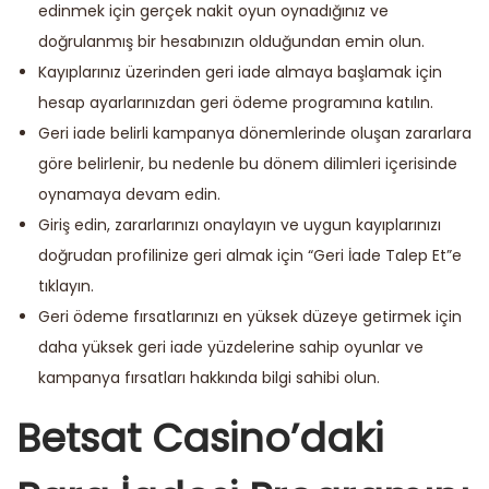
edinmek için gerçek nakit oyun oynadığınız ve
doğrulanmış bir hesabınızın olduğundan emin olun.
Kayıplarınız üzerinden geri iade almaya başlamak için
hesap ayarlarınızdan geri ödeme programına katılın.
Geri iade belirli kampanya dönemlerinde oluşan zararlara
göre belirlenir, bu nedenle bu dönem dilimleri içerisinde
oynamaya devam edin.
Giriş edin, zararlarınızı onaylayın ve uygun kayıplarınızı
doğrudan profilinize geri almak için “Geri İade Talep Et”e
tıklayın.
Geri ödeme fırsatlarınızı en yüksek düzeye getirmek için
daha yüksek geri iade yüzdelerine sahip oyunlar ve
kampanya fırsatları hakkında bilgi sahibi olun.
Betsat Casino’daki