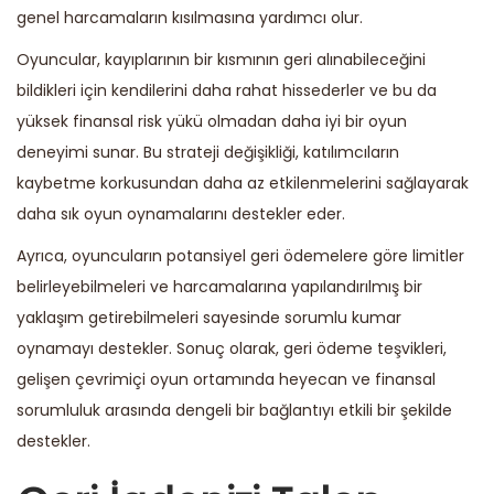
genel harcamaların kısılmasına yardımcı olur.
Oyuncular, kayıplarının bir kısmının geri alınabileceğini
bildikleri için kendilerini daha rahat hissederler ve bu da
yüksek finansal risk yükü olmadan daha iyi bir oyun
deneyimi sunar. Bu strateji değişikliği, katılımcıların
kaybetme korkusundan daha az etkilenmelerini sağlayarak
daha sık oyun oynamalarını destekler eder.
Ayrıca, oyuncuların potansiyel geri ödemelere göre limitler
belirleyebilmeleri ve harcamalarına yapılandırılmış bir
yaklaşım getirebilmeleri sayesinde sorumlu kumar
oynamayı destekler. Sonuç olarak, geri ödeme teşvikleri,
gelişen çevrimiçi oyun ortamında heyecan ve finansal
sorumluluk arasında dengeli bir bağlantıyı etkili bir şekilde
destekler.