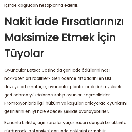
içinde doğrudan hesaplarına eklenir.
Nakit İade Fırsatlarınızı
Maksimize Etmek İçin
Tüyolar
Oyuncular Betsat Casino’da geri iade ödüllerini nasıl
hakikaten artırabilirler? Geri ödeme fırsatlarını en üst
düzeye artırmak için, oyuncular planlı olarak daha yüksek
geri ödeme yüzdelerine sahip oyunları seçmelidirler.
Promosyonlarla ilgili hüküm ve koşulları anlayarak, oyunlarını
getirilerini en iyi hale edecek şekilde ayarlayabilirler.
Bununla birlikte, aşırı zararlar yaşamadan dengeli bir aktivite
sürdürmek, potansiyel geri iade eşiklerini artırabilir.