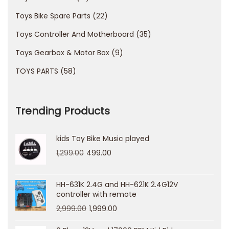
ς
Toys Bike Spare Parts
22
σ
Toys Controller And Motherboard
35
τ
Toys Gearbox & Motor Box
9
ο
C
TOYS PARTS
58
r
o
Trending Products
w
n
kids Toy Bike Music played
P
1,299.00
499.00
l
a
y
HH-631K 2.4G and HH-621K 2.4G12V
controller with remote
C
2,999.00
1,999.00
a
s