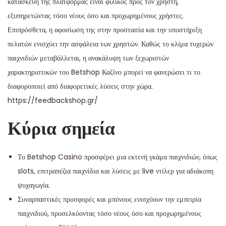
κατασκευή της πλατφόρμας είναι φιλικός προς τον χρήστη,
εξυπηρετώντας τόσο νέους όσο και προχωρημένους χρήστες.
Επιπρόσθετα, η αφοσίωση της στην προστασία και την υποστήριξη
πελατών ενισχύει την ασφάλεια των χρηστών. Καθώς το κλίμα τυχερών
παιχνιδιών μεταβάλλεται, η ανακάλυψη των ξεχωριστών
χαρακτηριστικών του Betshop Καζίνο μπορεί να φανερώσει τι το
διαφοροποιεί από διαφορετικές λύσεις στην χώρα.
https://feedbackshop.gr/
Κύρια σημεία
Το Betshop Casino προσφέρει μια εκτενή γκάμα παιχνιδιών, όπως
slots, επιτραπέζια παιχνίδια και λύσεις με live ντίλερ για αδιάκοπη
ψυχαγωγία.
Συναρπαστικές προσφορές και μπόνους ενισχύουν την εμπειρία
παιχνιδιού, προσελκύοντας τόσο νέους όσο και προχωρημένους