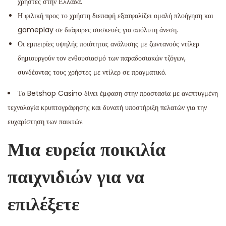
χρήστες στην Ελλάδα.
Η φιλική προς το χρήστη διεπαφή εξασφαλίζει ομαλή πλοήγηση και
gameplay σε διάφορες συσκευές για απόλυτη άνεση.
Οι εμπειρίες υψηλής ποιότητας ανάλυσης με ζωντανούς ντίλερ
δημιουργούν τον ενθουσιασμό των παραδοσιακών τζόγων,
συνδέοντας τους χρήστες με ντίλερ σε πραγματικό.
Το Betshop Casino δίνει έμφαση στην προστασία με ανεπτυγμένη
τεχνολογία κρυπτογράφησης και δυνατή υποστήριξη πελατών για την
ευχαρίστηση των παικτών.
Μια ευρεία ποικιλία
παιχνιδιών για να
επιλέξετε