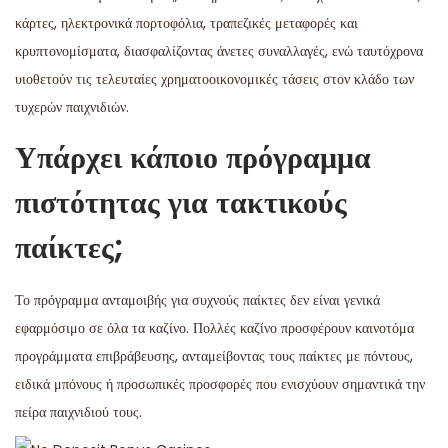
κάρτες, ηλεκτρονικά πορτοφόλια, τραπεζικές μεταφορές και
κρυπτονομίσματα, διασφαλίζοντας άνετες συναλλαγές, ενώ ταυτόχρονα
υιοθετούν τις τελευταίες χρηματοοικονομικές τάσεις στον κλάδο των
τυχερών παιχνιδιών.
Υπάρχει κάποιο πρόγραμμα
πιστότητας για τακτικούς
παίκτες;
Το πρόγραμμα ανταμοιβής για συχνούς παίκτες δεν είναι γενικά
εφαρμόσιμο σε όλα τα καζίνο. Πολλές καζίνο προσφέρουν καινοτόμα
προγράμματα επιβράβευσης, ανταμείβοντας τους παίκτες με πόντους,
ειδικά μπόνους ή προσωπικές προσφορές που ενισχύουν σημαντικά την
πείρα παιχνιδιού τους.