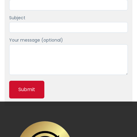
θ
ο
Subject
δ
ο
Your message (optional)
ι
κ
α
ι
Π
ε
ρ
ι
ο
ρ
ι
σ