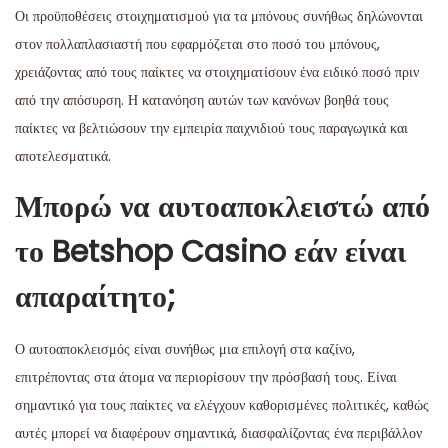
Οι προϋποθέσεις στοιχηματισμού για τα μπόνους συνήθως δηλώνονται
στον πολλαπλασιαστή που εφαρμόζεται στο ποσό του μπόνους,
χρειάζοντας από τους παίκτες να στοιχηματίσουν ένα ειδικό ποσό πριν
από την απόσυρση. Η κατανόηση αυτών των κανόνων βοηθά τους
παίκτες να βελτιώσουν την εμπειρία παιχνιδιού τους παραγωγικά και
αποτελεσματικά.
Μπορώ να αυτοαποκλειστώ από
το Betshop Casino εάν είναι
απαραίτητο;
Ο αυτοαποκλεισμός είναι συνήθως μια επιλογή στα καζίνο,
επιτρέποντας στα άτομα να περιορίσουν την πρόσβασή τους. Είναι
σημαντικό για τους παίκτες να ελέγχουν καθορισμένες πολιτικές, καθώς
αυτές μπορεί να διαφέρουν σημαντικά, διασφαλίζοντας ένα περιβάλλον