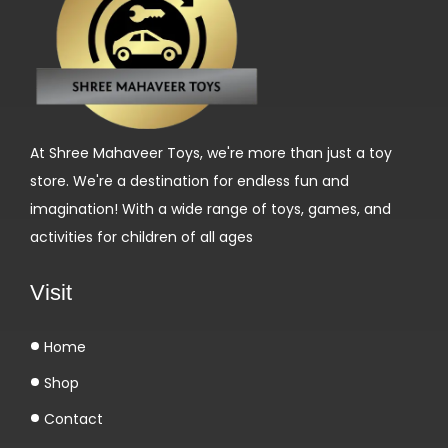
μ
ο
ί
Κ
α
At Shree Mahaveer Toys, we're more than just a toy
τ
store. We're a destination for endless fun and
ά
imagination! With a wide range of toys, games, and
θ
activities for children of all ages
ε
σ
Visit
η
ς
Home
C
Shop
a
s
Contact
p