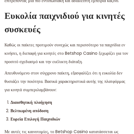
επιτρέποντας μια πιο εντυπωσιακή και αδιάλειπτη εμπειρία καζίνο.
Ευκολία παιχνιδιού για κινητές
συσκευές
Καθώς οι παίκτες προτιμούν συνεχώς και περισσότερο τα παιχνίδια εν
κινήσει, η διεπαφή για κινητές στο Betshop Casino ξεχωρίζει για τον
προσιτό σχεδιασμό και την ευέλικτη διάταξη.
Απευθυνόμενο στον σύγχρονο παίκτη, εξασφαλίζει ότι η ευκολία δεν
θυσιάζει την ποιότητα. Βασικά χαρακτηριστικά αυτής της πλατφόρμας
για κινητά συμπεριλαμβάνουν:
Διαισθητική πλοήγηση
Βελτιωμένη απόδοση
Ευρεία Επιλογή Παιχνιδιών
Με αυτές τις καινοτομίες, το Betshop Casino κατατάσσεται ως