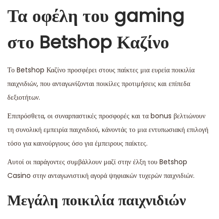
Τα οφέλη του gaming
στο Betshop Καζίνο
Το Betshop Καζίνο προσφέρει στους παίκτες μια ευρεία ποικιλία
παιχνιδιών, που ανταγωνίζονται ποικίλες προτιμήσεις και επίπεδα
δεξιοτήτων.
Επιπρόσθετα, οι συναρπαστικές προσφορές και τα bonus βελτιώνουν
τη συνολική εμπειρία παιχνιδιού, κάνοντάς το μια εντυπωσιακή επιλογή
τόσο για καινούργιους όσο για έμπειρους παίκτες.
Αυτοί οι παράγοντες συμβάλλουν μαζί στην έλξη του Betshop
Casino στην ανταγωνιστική αγορά ψηφιακών τυχερών παιχνιδιών.
Μεγάλη ποικιλία παιχνιδιών