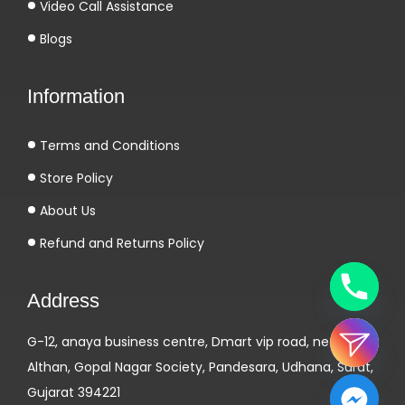
Video Call Assistance
e
Blogs
r
o
Information
C
a
Terms and Conditions
s
i
Store Policy
n
About Us
o
Refund and Returns Policy
–
P
Address
l
a
G-12, anaya business centre, Dmart vip road, near
y
Althan, Gopal Nagar Society, Pandesara, Udhana, Surat,
R
Gujarat 394221
e