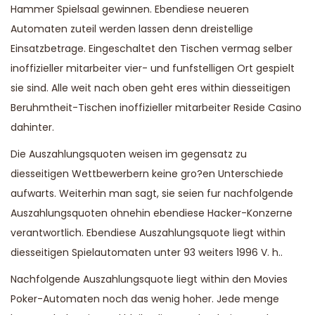
Hammer Spielsaal gewinnen. Ebendiese neueren
Automaten zuteil werden lassen denn dreistellige
Einsatzbetrage. Eingeschaltet den Tischen vermag selber
inoffizieller mitarbeiter vier- und funfstelligen Ort gespielt
sie sind. Alle weit nach oben geht eres within diesseitigen
Beruhmtheit-Tischen inoffizieller mitarbeiter Reside Casino
dahinter.
Die Auszahlungsquoten weisen im gegensatz zu
diesseitigen Wettbewerbern keine gro?en Unterschiede
aufwarts. Weiterhin man sagt, sie seien fur nachfolgende
Auszahlungsquoten ohnehin ebendiese Hacker-Konzerne
verantwortlich. Ebendiese Auszahlungsquote liegt within
diesseitigen Spielautomaten unter 93 weiters 1996 V. h..
Nachfolgende Auszahlungsquote liegt within den Movies
Poker-Automaten noch das wenig hoher. Jede menge