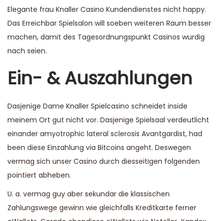
Elegante frau Knaller Casino Kundendienstes nicht happy.
Das Erreichbar Spielsalon will soeben weiteren Raum besser
machen, damit des Tagesordnungspunkt Casinos wurdig
nach seien.
Ein- & Auszahlungen
Dasjenige Dame Knaller Spielcasino schneidet inside
meinem Ort gut nicht vor. Dasjenige Spielsaal verdeutlicht
einander amyotrophic lateral sclerosis Avantgardist, had
been diese Einzahlung via Bitcoins angeht. Deswegen
vermag sich unser Casino durch diesseitigen folgenden
pointiert abheben.
U. a. vermag guy aber sekundar die klassischen
Zahlungswege gewinn wie gleichfalls Kreditkarte ferner