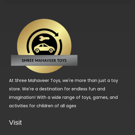
r
e
s
a
u
s
z
u
g
At Shree Mahaveer Toys, we're more than just a toy
e
store. We're a destination for endless fun and
b
imagination! With a wide range of toys, games, and
e
activities for children of all ages
n
F
Visit
r
u