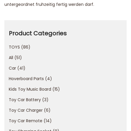
untergeordnet fruhzeitig fertig werden darf.
E
s
g
Product Categories
i
TOYS
86
b
t
All
51
I
Car
41
h
Hoverboard Parts
4
n
e
Kids Toy Music Board
15
n
Toy Car Battery
3
,
Toy Car Charger
6
d
Toy Car Remote
14
a
s