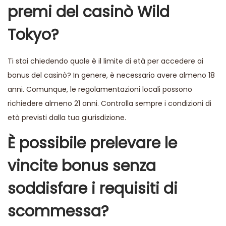
premi del casinò Wild
Tokyo?
Ti stai chiedendo quale è il limite di età per accedere ai
bonus del casinò? In genere, è necessario avere almeno 18
anni. Comunque, le regolamentazioni locali possono
richiedere almeno 21 anni. Controlla sempre i condizioni di
età previsti dalla tua giurisdizione.
È possibile prelevare le
vincite bonus senza
soddisfare i requisiti di
scommessa?