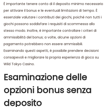
È importante tenere conto di il deposito minimo necessario
per attivare il bonus e le eventuali limitazioni di tempo. È
essenziale valutare i contributi dei giochi, poiché non tutti i
giochi possono soddisfare i requisiti di scommessa allo
stesso modo. Inoltre, è importante controllare i criteri di
ammissibilità del bonus; a volte, alcune opzioni di
pagamento potrebbero non essere ammissibili.
Esaminando questi aspetti, è possibile prendere decisioni
consapevoli e migliorare la propria esperienza di gioco su
Wild Tokyo Casino.
Esaminazione delle
opzioni bonus senza
deposito