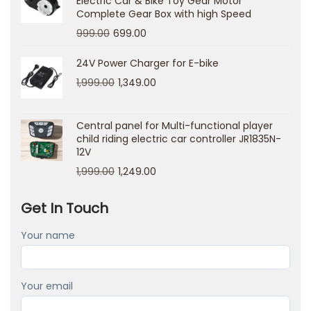
Electric Car & Bike Toy Gear Motor
S
Complete Gear Box with high Speed
a
999.00
699.00
f
e
24V Power Charger for E-bike
:
1,999.00
1,349.00
T
h
Central panel for Multi-functional player
o
child riding electric car controller JR1835N-
12V
r
1,999.00
1,249.00
o
u
Get In Touch
g
h
Your name
P
l
Your email
a