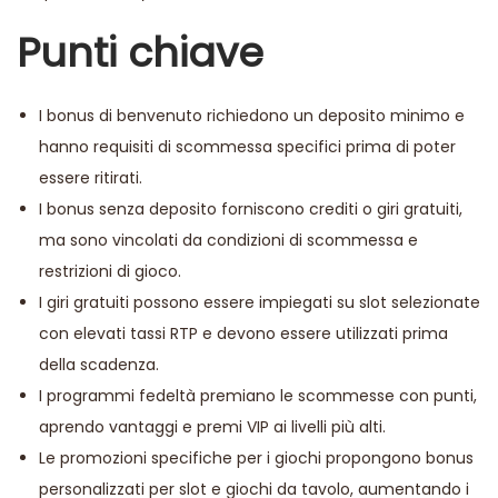
Punti chiave
I bonus di benvenuto richiedono un deposito minimo e
hanno requisiti di scommessa specifici prima di poter
essere ritirati.
I bonus senza deposito forniscono crediti o giri gratuiti,
ma sono vincolati da condizioni di scommessa e
restrizioni di gioco.
I giri gratuiti possono essere impiegati su slot selezionate
con elevati tassi RTP e devono essere utilizzati prima
della scadenza.
I programmi fedeltà premiano le scommesse con punti,
aprendo vantaggi e premi VIP ai livelli più alti.
Le promozioni specifiche per i giochi propongono bonus
personalizzati per slot e giochi da tavolo, aumentando i