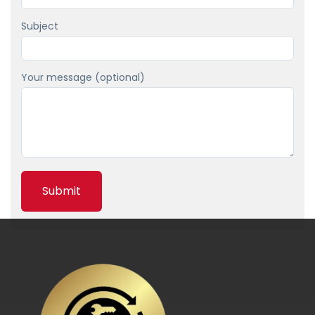
y
e
Subject
r
P
Your message (optional)
r
o
t
e
c
t
i
o
n
G
u
i