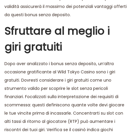
validità assicurerà il massimo dei potenziali vantaggi offerti
da questi bonus senza deposito.
Sfruttare al meglio i
giri gratuiti
Dopo aver analizzato i bonus senza deposito, un’altra
occasione gratificante al Wild Tokyo Casino sono i giri
gratuiti. Dovresti considerare i giri gratuiti come uno
strumento valido per scoprire le slot senza pericoli
finanziari. Focalizzati sulla interpretazione dei requisiti di
scommessa: questi definiscono quante volte devi giocare
le tue vincite prima di incassarle. Concentrarti su slot con
alti tassi di ritorno al giocatore (RTP) può aumentare i
riscontri dei tuoi giri. Verifica se il casinò indica giochi