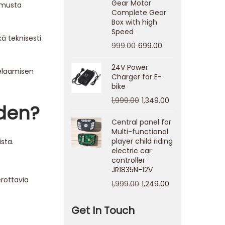
Gear Motor
tamusta
Complete Gear
Box with high
Speed
kä teknisesti
999.00
699.00
24V Power
pelaamisen
Charger for E-
bike
1,999.00
1,349.00
hden?
Central panel for
Multi-functional
player child riding
sta.
electric car
controller
JR1835N-12V
erottavia
1,999.00
1,249.00
Get In Touch