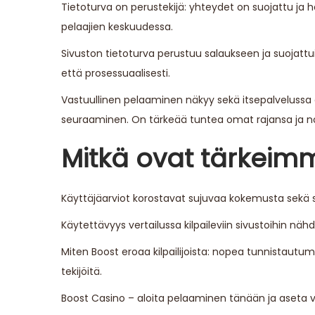
Tietoturva on perustekijä: yhteydet on suojattu ja
pelaajien keskuudessa.
Sivuston tietoturva perustuu salaukseen ja suojattuih
että prosessuaalisesti.
Vastuullinen pelaaminen näkyy sekä itsepalvelussa e
seuraaminen. On tärkeää tuntea omat rajansa ja no
Mitkä ovat tärkeimm
Käyttäjäarviot korostavat sujuvaa kokemusta sekä se
Käytettävyys vertailussa kilpaileviin sivustoihin näh
Miten Boost eroaa kilpailijoista: nopea tunnistautum
tekijöitä.
Boost Casino – aloita pelaaminen tänään ja aseta v