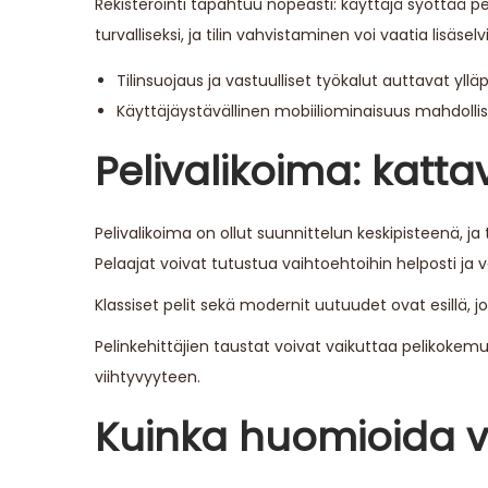
Rekisteröinti tapahtuu nopeasti: käyttäjä syöttää pe
turvalliseksi, ja tilin vahvistaminen voi vaatia lisäsel
Tilinsuojaus ja vastuulliset työkalut auttavat y
Käyttäjäystävällinen mobiiliominaisuus mahdollis
Pelivalikoima: katt
Pelivalikoima on ollut suunnittelun keskipisteenä, ja t
Pelaajat voivat tutustua vaihtoehtoihin helposti ja 
Klassiset pelit sekä modernit uutuudet ovat esillä, j
Pelinkehittäjien taustat voivat vaikuttaa pelikoke
viihtyvyyteen.
Kuinka huomioida v