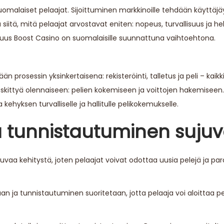
uomalaiset pelaajat. Sijoittuminen markkinoille tehdään käyttäjäys
illä siitä, mitä pelaajat arvostavat eniten: nopeus, turvallisuus ja h
naisuus Boost Casino on suomalaisille suunnattuna vaihtoehtona.
rosessin yksinkertaisena: rekisteröinti, talletus ja peli – kaikk
skittyä olennaiseen: pelien kokemiseen ja voittojen hakemiseen
kehyksen turvalliselle ja hallitulle pelikokemukselle.
a tunnistautuminen sujuv
tkuvaa kehitystä, joten pelaajat voivat odottaa uusia pelejä ja pa
n ja tunnistautuminen suoritetaan, jotta pelaaja voi aloittaa peli