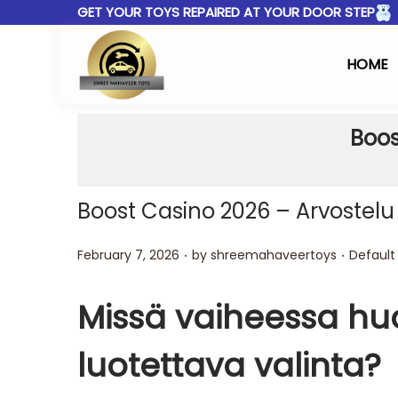
GET YOUR TOYS REPAIRED AT YOUR DOOR STEP
HOME
Boos
Boost Casino 2026 – Arvostelu
.
.
Posted on
Posted 
February 7, 2026
by
shreemahaveertoys
Default
Missä vaiheessa hu
luotettava valinta?