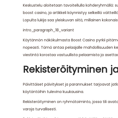
Keskustelu aloitetaan tavoitellulla kohderyhmällä: s
boost casino
, ja artikkeli käynnistyy selkeillä väitte
Lopulta lukija saa yleiskuvan siitä, millainen koko
intro_paragraph_18_variant
Käytännön näkökulmasta Boost Casino pyrkii pitämään p
nopeasti. Tämä antaa pelaajalle mahdollisuuden ke
viestintä korostaa vastuullista pelaamista ja asettaa 
Rekisteröityminen j
Päivittäiset päivitykset ja parannukset tarjoavat ja
käytäntöihin tulevina kuukausina.
Rekisteröityminen on ryhmätoiminto, jossa tili avataa
varoja turvallisesti.