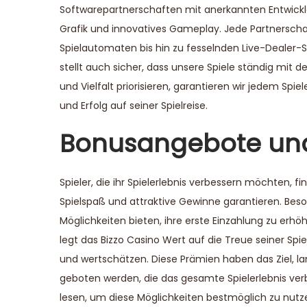
Softwarepartnerschaften mit anerkannten Entwickl
Grafik und innovatives Gameplay. Jede Partnerschaft
Spielautomaten bis hin zu fesselnden Live-Dealer-
stellt auch sicher, dass unsere Spiele ständig mit 
und Vielfalt priorisieren, garantieren wir jedem Spi
und Erfolg auf seiner Spielreise.
Bonusangebote und
Spieler, die ihr Spielerlebnis verbessern möchten, f
Spielspaß und attraktive Gewinne garantieren. Beso
Möglichkeiten bieten, ihre erste Einzahlung zu erhöh
legt das Bizzo Casino Wert auf die Treue seiner Sp
und wertschätzen. Diese Prämien haben das Ziel, 
geboten werden, die das gesamte Spielerlebnis verbe
lesen, um diese Möglichkeiten bestmöglich zu nutze