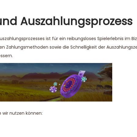
und Auszahlungsprozess
zahlungsprozesses ist für ein reibungsloses Spielerlebnis im Bi
ren Zahlungsmethoden sowie die Schnelligkeit der Auszahlungsz
ssern.
 wir nutzen können: