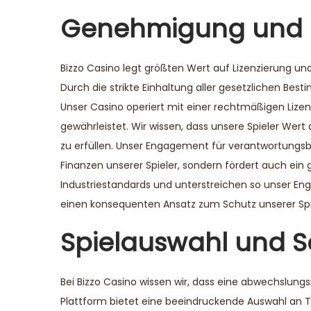
Genehmigung und Sp
Bizzo Casino legt größten Wert auf Lizenzierung un
Durch die strikte Einhaltung aller gesetzlichen Best
Unser Casino operiert mit einer rechtmäßigen Lizenz,
gewährleistet. Wir wissen, dass unsere Spieler Wert
zu erfüllen. Unser Engagement für verantwortungsbe
Finanzen unserer Spieler, sondern fördert auch ein
Industriestandards und unterstreichen so unser Enga
einen konsequenten Ansatz zum Schutz unserer Spiel
Spielauswahl und S
Bei Bizzo Casino wissen wir, dass eine abwechslungs
Plattform bietet eine beeindruckende Auswahl an T