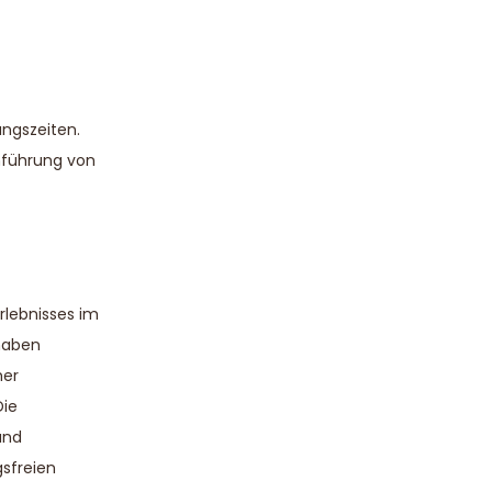
ungszeiten.
chführung von
rlebnisses im
 haben
her
Die
und
gsfreien