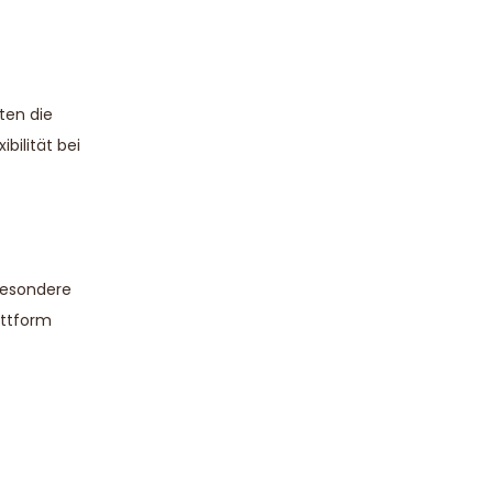
ten die
bilität bei
besondere
attform