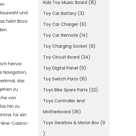
Kids Toy Music Board
15
sen
elauswahl und
Toy Car Battery
3
as hebt Bizzo
Toy Car Charger
6
den.
Toy Car Remote
14
Toy Charging Socket
8
Toy Circuit Board
34
ich hervor.
Toy Digital Panel
9
e Navigation,
Toy Switch Parts
15
Merkmal, das
ngehen zu
Toys Bike Spare Parts
22
sche von
Toys Controller And
bis hin zu
Motherboard
35
tnis für ein
Toys Gearbox & Motor Box
9
Online-Casino-