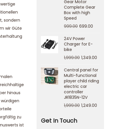
Gear Motor
hwertige
Complete Gear
tionellen
Box with high
Speed
t, sondern
999.00
699.00
em wir Güte
Unterhaltung
24V Power
Charger for E-
bike
1,999.00
1,349.00
Central panel for
Multi-functional
ximalen
player child riding
reichhaltige
electric car
controller
über hinaus
JR1835N-12V
e würdigen
1,999.00
1,249.00
rteile
rgfältig zu
Get In Touch
nuswerts ist