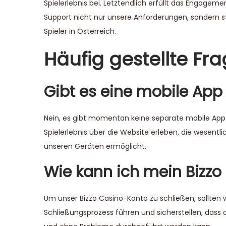
Spielerlebnis bei. Letztendlich erfüllt das Engagem
Support nicht nur unsere Anforderungen, sondern s
Spieler in Österreich.
Häufig gestellte Fr
Gibt es eine mobile App 
Nein, es gibt momentan keine separate mobile App f
Spielerlebnis über die Website erleben, die wesent
unseren Geräten ermöglicht.
Wie kann ich mein Bizzo
Um unser Bizzo Casino-Konto zu schließen, sollten 
Schließungsprozess führen und sicherstellen, dass