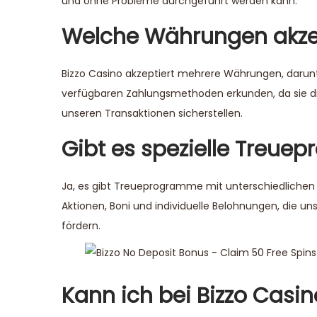
und ohne Probleme durchgeführt werden kann.
Welche Währungen akzep
Bizzo Casino akzeptiert mehrere Währungen, darunter
verfügbaren Zahlungsmethoden erkunden, da sie div
unseren Transaktionen sicherstellen.
Gibt es spezielle Treu
Ja, es gibt Treueprogramme mit unterschiedlichen 
Aktionen, Boni und individuelle Belohnungen, die un
fördern.
Kann ich bei Bizzo Casin