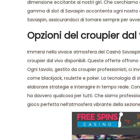
dimensione eccitante ai nostri giri. Che cerchiamo 
gamma di slot di Savaspin accontenta ogni nostro ca
Savaspin, assicurandoci di tornare sempre per avv
Opzioni del croupier dal
Immersi nella vivace atmosfera del Casinò Savaspin
croupier dal vivo disponibili. Queste offerte offrono
Ogni tavolo, gestito da croupier professionisti, ci i
come blackjack, roulette e poker. La tecnologia di 
elaborare strategie e interagire in tempo reale. Con 
ha davvero qualcosa per tutti. Che siamo professionis
gioco perfetta nell’atmosfera vibrante della sezione