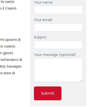
 la vasta
Your name
 il Casinò
Your email
Subject
ti opzioni di
ro casinò.
in giochi
Your message (optional)
rmettendoci di
lità, Savaspin
ra area di