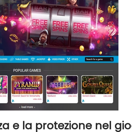
za e la protezione nel gi