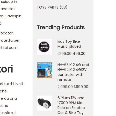
 spicco in
TOYS PARTS
58
ano sia i
ioni Savaspin
d.
Trending Products
iocatori
protetta per
kids Toy Bike
Music played
irci con il
1,299.00
499.00
HH-631K 2.4G and
ori
HH-621K 2.4G12V
controller with
remote
tti i livelli.
2,999.00
1,999.00
iché
6 Plum 12V and
o e da una
17000 RPM Kid
ssono
Ride on Electric
Car & Bike Toy
noltre, il