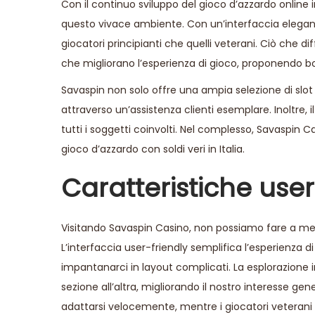
Con il continuo sviluppo del gioco d’azzardo online 
questo vivace ambiente. Con un’interfaccia elegante 
giocatori principianti che quelli veterani. Ciò che d
che migliorano l’esperienza di gioco, proponendo 
Savaspin non solo offre una ampia selezione di slot 
attraverso un’assistenza clienti esemplare. Inoltre, 
tutti i soggetti coinvolti. Nel complesso, Savaspin C
gioco d’azzardo con soldi veri in Italia.
Caratteristiche user-
Visitando Savaspin Casino, non possiamo fare a meno di
L’interfaccia user-friendly semplifica l’esperienza d
impantanarci in layout complicati. La esplorazione i
sezione all’altra, migliorando il nostro interesse g
adattarsi velocemente, mentre i giocatori veterani 