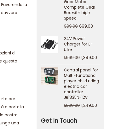
Gear Motor
. Favorendo la
Complete Gear
o davvero
Box with high
Speed
999.00
699.00
24V Power
Charger for E-
bike
zioni di
1,999.00
1,349.00
de questo
Central panel for
Multi-functional
player child riding
electric car
controller
JR1835N-12V
erta per
1,999.00
1,249.00
ità a portata
la nostra
Get In Touch
giunge una