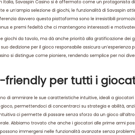
in Italia, Savaspin Casino si è affermato come un protagonista di
e un’ampia selezione di giochi, le funzionalità di Savaspin attir
ifferenzia davvero questa piattaforma sono le irresistibili promoz
bonus e premi fedeltà che ci mantengono interessati e motivate
e giochi da tavolo, ma dà anche priorità alla gratificazione dei g
il suo dedizione per il gioco responsabile assicura un’esperienza 
asino si distingue come pioniere, rendendo semplice per noi divert
friendly per tutti i giocat
 ammirare le sue caratteristiche intuitive, ideali a giocatori di tu
i gioco, permettendoci di concentrarci su strategia e abilità, anz
ntuitiva ci permette di passare senza sforzo da un gioco all’altr
enerale. Abbiamo trovato che anche i giocatori alle prime armi po
possono immergersi nelle funzionalità avanzate senza problemi. I