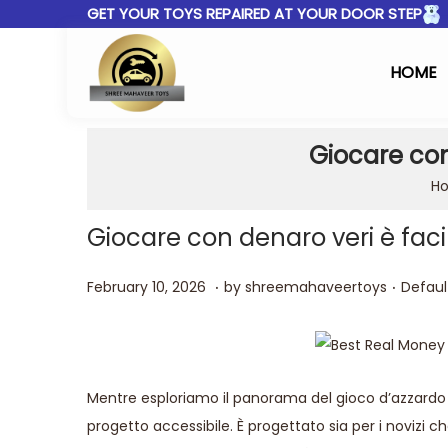
GET YOUR TOYS REPAIRED AT YOUR DOOR STEP
HOME
Giocare con
H
Giocare con denaro veri è faci
.
.
Posted on
Posted
J
February 10, 2026
by
shreemahaveertoys
Defaul
u
l
y
2
Mentre esploriamo il panorama del gioco d’azzardo c
8
progetto accessibile. È progettato sia per i novizi c