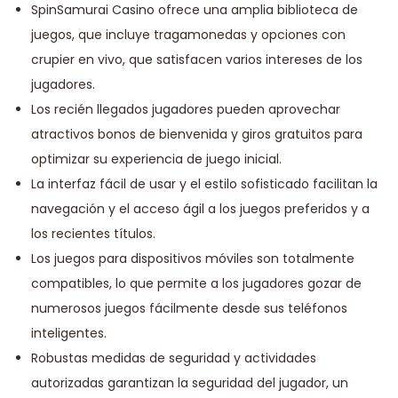
SpinSamurai Casino ofrece una amplia biblioteca de
juegos, que incluye tragamonedas y opciones con
crupier en vivo, que satisfacen varios intereses de los
jugadores.
Los recién llegados jugadores pueden aprovechar
atractivos bonos de bienvenida y giros gratuitos para
optimizar su experiencia de juego inicial.
La interfaz fácil de usar y el estilo sofisticado facilitan la
navegación y el acceso ágil a los juegos preferidos y a
los recientes títulos.
Los juegos para dispositivos móviles son totalmente
compatibles, lo que permite a los jugadores gozar de
numerosos juegos fácilmente desde sus teléfonos
inteligentes.
Robustas medidas de seguridad y actividades
autorizadas garantizan la seguridad del jugador, un