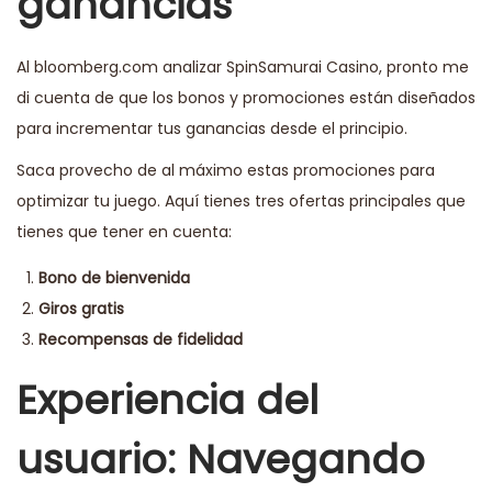
ganancias
Al
bloomberg.com
analizar SpinSamurai Casino, pronto me
di cuenta de que los bonos y promociones están diseñados
para incrementar tus ganancias desde el principio.
Saca provecho de al máximo estas promociones para
optimizar tu juego. Aquí tienes tres ofertas principales que
tienes que tener en cuenta:
Bono de bienvenida
Giros gratis
Recompensas de fidelidad
Experiencia del
usuario: Navegando