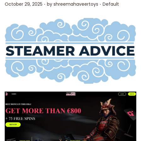
.
.
Posted on
Posted in
October 29, 2025
by
shreemahaveertoys
Default