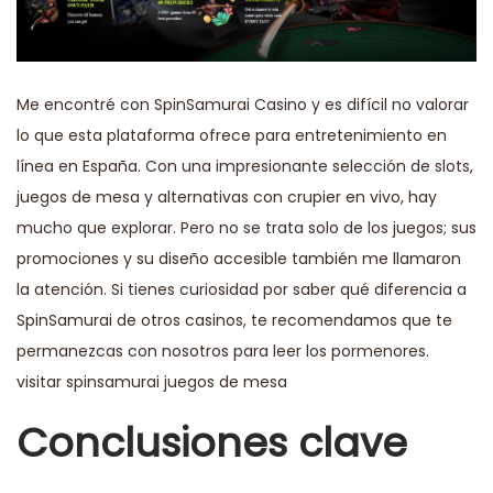
Me encontré con SpinSamurai Casino y es difícil no valorar
lo que esta plataforma ofrece para entretenimiento en
línea en España. Con una impresionante selección de slots,
juegos de mesa y alternativas con crupier en vivo, hay
mucho que explorar. Pero no se trata solo de los juegos; sus
promociones y su diseño accesible también me llamaron
la atención. Si tienes curiosidad por saber qué diferencia a
SpinSamurai de otros casinos, te recomendamos que te
permanezcas con nosotros para leer los pormenores.
visitar spinsamurai juegos de mesa
Conclusiones clave