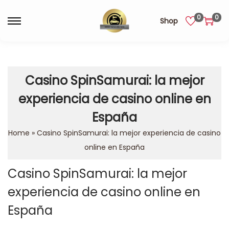
0
0
Shop
Casino SpinSamurai: la mejor
experiencia de casino online en
España
Home
»
Casino SpinSamurai: la mejor experiencia de casino
online en España
Casino SpinSamurai: la mejor
experiencia de casino online en
España