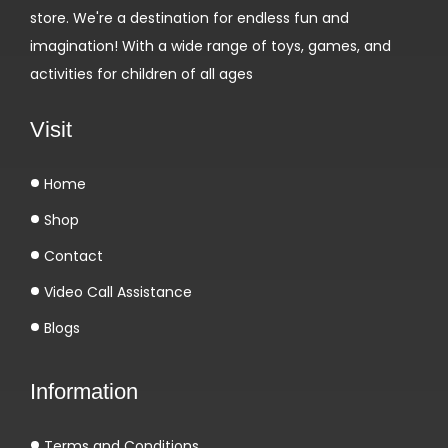
n
store. We're a destination for endless fun and
M
imagination! With a wide range of toys, games, and
i
activities for children of all ages
n
d
Visit
f
u
Home
l
Shop
G
a
Contact
m
Video Call Assistance
i
Blogs
n
g
Information
a
t
Terms and Conditions