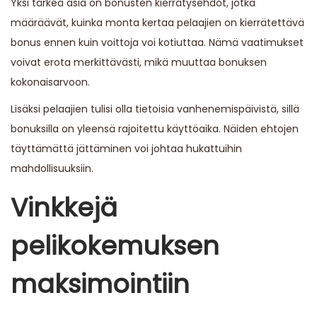
Yksi tärkeä asia on bonusten kierrätysehdot, jotka
määräävät, kuinka monta kertaa pelaajien on kierrätettävä
bonus ennen kuin voittoja voi kotiuttaa. Nämä vaatimukset
voivat erota merkittävästi, mikä muuttaa bonuksen
kokonaisarvoon.
Lisäksi pelaajien tulisi olla tietoisia vanhenemispäivistä, sillä
bonuksilla on yleensä rajoitettu käyttöaika. Näiden ehtojen
täyttämättä jättäminen voi johtaa hukattuihin
mahdollisuuksiin.
Vinkkejä
pelikokemuksen
maksimointiin