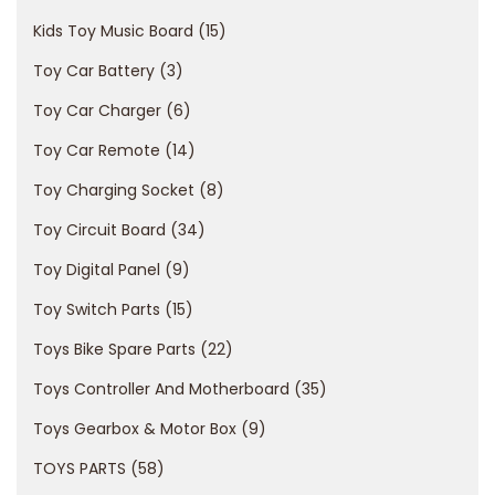
ș
t
Kids Toy Music Board
15
i
Toy Car Battery
3
g
Toy Car Charger
6
u
Toy Car Remote
14
l
u
Toy Charging Socket
8
i
Toy Circuit Board
34
î
Toy Digital Panel
9
n
f
Toy Switch Parts
15
i
Toys Bike Spare Parts
22
e
Toys Controller And Motherboard
35
c
Toys Gearbox & Motor Box
9
a
r
TOYS PARTS
58