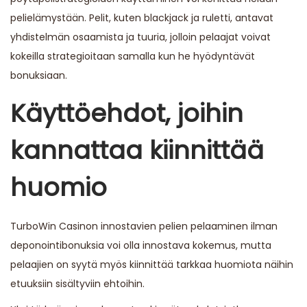
pelielämystään. Pelit, kuten blackjack ja ruletti, antavat
yhdistelmän osaamista ja tuuria, jolloin pelaajat voivat
kokeilla strategioitaan samalla kun he hyödyntävät
bonuksiaan.
Käyttöehdot, joihin
kannattaa kiinnittää
huomio
TurboWin Casinon innostavien pelien pelaaminen ilman
deponointibonuksia voi olla innostava kokemus, mutta
pelaajien on syytä myös kiinnittää tarkkaa huomiota näihin
etuuksiin sisältyviin ehtoihin.