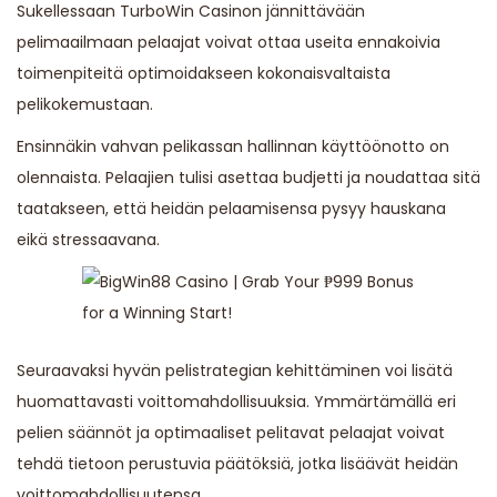
Sukellessaan TurboWin Casinon jännittävään
pelimaailmaan pelaajat voivat ottaa useita ennakoivia
toimenpiteitä optimoidakseen kokonaisvaltaista
pelikokemustaan.
Ensinnäkin vahvan pelikassan hallinnan käyttöönotto on
olennaista. Pelaajien tulisi asettaa budjetti ja noudattaa sitä
taatakseen, että heidän pelaamisensa pysyy hauskana
eikä stressaavana.
Seuraavaksi hyvän pelistrategian kehittäminen voi lisätä
huomattavasti voittomahdollisuuksia. Ymmärtämällä eri
pelien säännöt ja optimaaliset pelitavat pelaajat voivat
tehdä tietoon perustuvia päätöksiä, jotka lisäävät heidän
voittomahdollisuutensa.