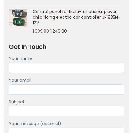
i
n
Central panel for Multi-functional player
o
child riding electric car controller JR1835N-
12V
p
1,999.00
1,249.00
e
n
Get In Touch
t
r
Your name
u
R
Your email
o
m
â
Subject
n
i
Your message (optional)
a