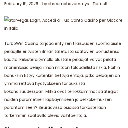
.
.
Posted on
Posted in
February 19, 2026
by
shreemahaveertoys
Default
TurboWin Casino tarjoaa erityisen tilaisuuden suomalaisille
pelaajille erityisten ilman talletusta saatavien bonustensa
kautta. Rekisteröitymällä alustalle pelaajat voivat pelata
monenlaisia pelejä ilman mitään taloudellista riskiä. Näihin
bonuksiin liittyy kuitenkin tiettyjä ehtoja, jotka pelaajien on
ymmärrettävä hyötyäkseen tarjouksista
kokonaisuudessaan. Mitkä ovat tehokkaimmat strategiat
näiden parametrien läpikäymiseen ja pelikokemuksen
parantamiseen? Seuraavissa osioissa tarkastellaan
tarkemmin saatavilla olevia vaihtoehtoja.