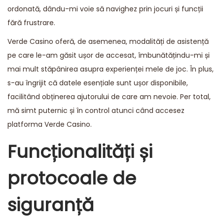
ordonată, dându-mi voie să navighez prin jocuri și funcții
fără frustrare.
Verde Casino oferă, de asemenea, modalități de asistență
pe care le-am găsit ușor de accesat, îmbunătățindu-mi și
mai mult stăpânirea asupra experienței mele de joc. În plus,
s-au îngrijit că datele esențiale sunt ușor disponibile,
facilitând obținerea ajutorului de care am nevoie. Per total,
mă simt puternic și în control atunci când accesez
platforma Verde Casino.
Funcționalități și
protocoale de
siguranță