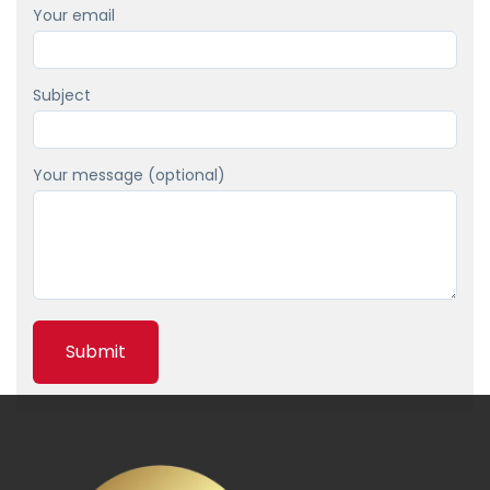
Your email
t
s
C
Subject
a
s
Your message (optional)
i
n
o
-
L
o
g
i
n
i
n