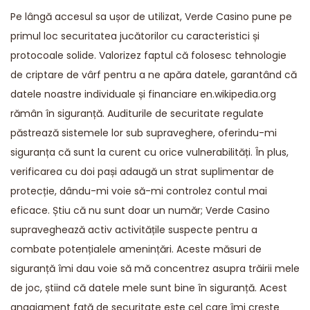
Pe lângă accesul sa ușor de utilizat, Verde Casino pune pe
primul loc securitatea jucătorilor cu caracteristici și
protocoale solide. Valorizez faptul că folosesc tehnologie
de criptare de vârf pentru a ne apăra datele, garantând că
datele noastre individuale și financiare
en.wikipedia.org
rămân în siguranță. Auditurile de securitate regulate
păstrează sistemele lor sub supraveghere, oferindu-mi
siguranța că sunt la curent cu orice vulnerabilități. În plus,
verificarea cu doi pași adaugă un strat suplimentar de
protecție, dându-mi voie să-mi controlez contul mai
eficace. Știu că nu sunt doar un număr; Verde Casino
supraveghează activ activitățile suspecte pentru a
combate potențialele amenințări. Aceste măsuri de
siguranță îmi dau voie să mă concentrez asupra trăirii mele
de joc, știind că datele mele sunt bine în siguranță. Acest
angajament față de securitate este cel care îmi crește