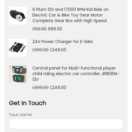
a
6 Plum 12V and 17000 RPM Kid Ride on
Electric Car & Bike Toy Gear Motor
u
Complete Gear Box with high Speed
f
999.00
699.00
d
a
24V Power Charger for E-bike
s
1,999.00
1,349.00
N
e
Central panel for Multi-functional player
e
child riding electric car controller JR1835N-
12V
d
1,999.00
1,249.00
f
o
Get In Touch
r
S
Your name
l
o