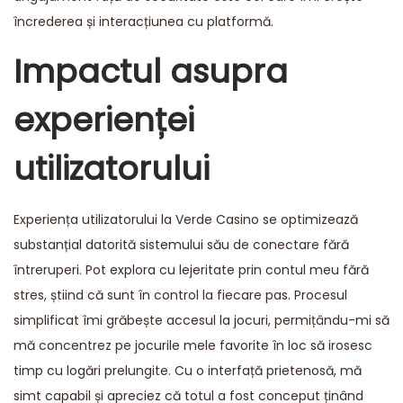
încrederea și interacțiunea cu platformă.
Impactul asupra
experienței
utilizatorului
Experiența utilizatorului la Verde Casino se optimizează
substanțial datorită sistemului său de conectare fără
întreruperi. Pot explora cu lejeritate prin contul meu fără
stres, știind că sunt în control la fiecare pas. Procesul
simplificat îmi grăbește accesul la jocuri, permițându-mi să
mă concentrez pe jocurile mele favorite în loc să irosesc
timp cu logări prelungite. Cu o interfață prietenosă, mă
simt capabil și apreciez că totul a fost conceput ținând