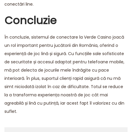
conectări line.
Concluzie
În concluzie, sistemul de conectare la Verde Casino joacă
un rol important pentru jucătorii din România, oferind o
experiență de joc lină și sigură. Cu funcțiile sale sofisticate
de securitate și accesul adaptat pentru telefoane mobile,
mă pot delecta de jocurile mele îndrăgite cu pace
interioară. În plus, suportul clienți rapid asigură că nu mă
simt niciodată izolat în caz de dificultate. Totul se reduce
la a transforma experiența noastră de joc cât mai
agreabilă și lină cu putință, iar acest fapt îl valorizez cu din
suflet.
W
i