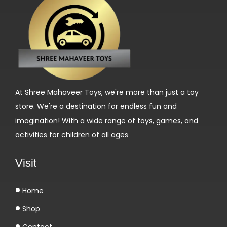
D
e
u
t
s
c
At Shree Mahaveer Toys, we're more than just a toy
h
store. We're a destination for endless fun and
l
imagination! With a wide range of toys, games, and
a
activities for children of all ages
n
d
Visit
z
u
Home
g
Shop
r
e
Contact