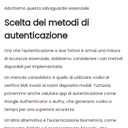
Adottiamo questa salvaguardia essenziale.
Scelta dei metodi di
autenticazione
Ora che l’autenticazione a due fattori è ormai una misura
di sicurezza essenziale, dobbiamo considerare i vari metodi
disponibili per implementarla.
Un metodo consolidato è quello di utilizzare codici di
verifica SMS inviati ai nostri dispositivi mobili. Tuttavia,
potremmo anche valutare app di autenticazione come
Google Authenticator o Authy, che generano codici a
tempo per una superiore sicurezza.
Un’altra alternativa è l’autenticazione biometrica, come