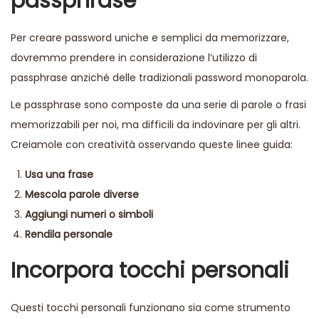
passphrase
Per creare password uniche e semplici da memorizzare,
dovremmo prendere in considerazione l’utilizzo di
passphrase anziché delle tradizionali password monoparola.
Le passphrase sono composte da una serie di parole o frasi
memorizzabili per noi, ma difficili da indovinare per gli altri.
Creiamole con creatività osservando queste linee guida:
Usa una frase
Mescola parole diverse
Aggiungi numeri o simboli
Rendila personale
Incorpora tocchi personali
Questi tocchi personali funzionano sia come strumento