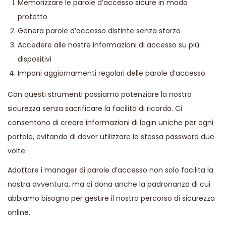
Memorizzare le parole d’accesso sicure in modo
protetto
Genera parole d’accesso distinte senza sforzo
Accedere alle nostre informazioni di accesso su più
dispositivi
Imponi aggiornamenti regolari delle parole d’accesso
Con questi strumenti possiamo potenziare la nostra
sicurezza senza sacrificare la facilità di ricordo. Ci
consentono di creare informazioni di login uniche per ogni
portale, evitando di dover utilizzare la stessa password due
volte.
Adottare i manager di parole d’accesso non solo facilita la
nostra avventura, ma ci dona anche la padronanza di cui
abbiamo bisogno per gestire il nostro percorso di sicurezza
online.