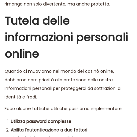
rimanga non solo divertente, ma anche protetta.
Tutela delle
informazioni personali
online
Quando ci muoviamo nel mondo dei casinò online,
dobbiamo dare priorità alla protezione delle nostre
informazioni personali per proteggerci da sottrazioni di
identità e frodi.
Ecco alcune tattiche utili che possiamo implementare:
Utilizza password complesse
Abilita l’autenticazione a due fattori