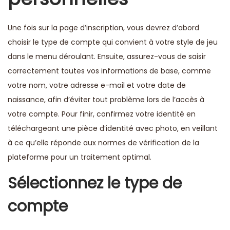
Une fois sur la page d’inscription, vous devrez d’abord
choisir le type de compte qui convient à votre style de jeu
dans le menu déroulant. Ensuite, assurez-vous de saisir
correctement toutes vos informations de base, comme
votre nom, votre adresse e-mail et votre date de
naissance, afin d’éviter tout problème lors de l’accès à
votre compte. Pour finir, confirmez votre identité en
téléchargeant une pièce d’identité avec photo, en veillant
à ce qu’elle réponde aux normes de vérification de la
plateforme pour un traitement optimal.
Sélectionnez le type de
compte