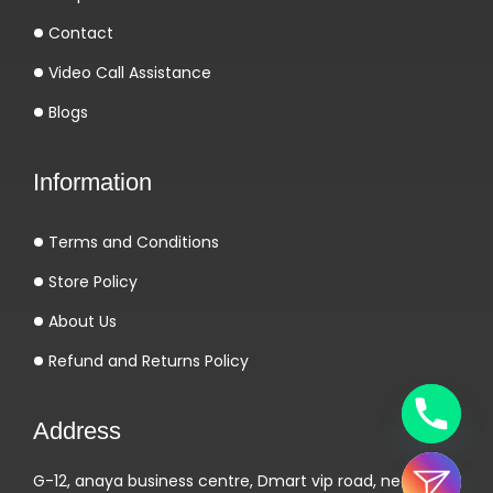
i
Contact
n
Video Call Assistance
C
Blogs
a
n
Information
T
r
Terms and Conditions
a
n
Store Policy
s
About Us
f
Refund and Returns Policy
o
r
Address
m
Y
G-12, anaya business centre, Dmart vip road, near
o