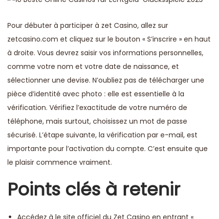
2
2
Pour débuter à participer à
zet
Casino, allez sur
,
zetcasino.com et cliquez sur le bouton « S’inscrire » en haut
2
à droite. Vous devrez saisir vos informations personnelles,
0
comme votre nom et votre date de naissance, et
2
sélectionner une devise. N’oubliez pas de télécharger une
6
pièce d’identité avec photo : elle est essentielle à la
vérification. Vérifiez l’exactitude de votre numéro de
téléphone, mais surtout, choisissez un mot de passe
sécurisé. L’étape suivante, la vérification par e-mail, est
importante pour l’activation du compte. C’est ensuite que
le plaisir commence vraiment.
Points clés à retenir
Accédez à le site officiel du Zet Casino en entrant «