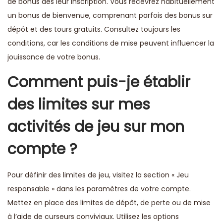
de bonus dès leur inscription. Vous recevrez habituellement
un bonus de bienvenue, comprenant parfois des bonus sur
dépôt et des tours gratuits. Consultez toujours les
conditions, car les conditions de mise peuvent influencer la
jouissance de votre bonus.
Comment puis-je établir
des limites sur mes
activités de jeu sur mon
compte ?
Pour définir des limites de jeu, visitez la section « Jeu
responsable » dans les paramètres de votre compte.
Mettez en place des limites de dépôt, de perte ou de mise
à l’aide de curseurs conviviaux. Utilisez les options