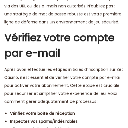
via des URL ou des e-mails non autorisés. N’oubliez pas :
une stratégie de mot de passe robuste est votre première
ligne de défense dans un environnement de jeu sécurisé.
Vérifiez votre compte
par e-mail
Après avoir effectué les étapes initiales d’inscription sur Zet
Casino, il est essentiel de vérifier votre compte par e-mail
pour activer votre abonnement. Cette étape est cruciale
pour sécuriser et simplifier votre expérience de jeu. Voici
comment gérer adéquatement ce processus :
Vérifiez votre boîte de réception
Inspectez vos spams/indésirables