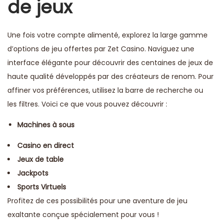
de jeux
Une fois votre compte alimenté, explorez la large gamme
d’options de jeu offertes par Zet Casino. Naviguez une
interface élégante pour découvrir des centaines de jeux de
haute qualité développés par des créateurs de renom. Pour
affiner vos préférences, utilisez la barre de recherche ou
les filtres. Voici ce que vous pouvez découvrir :
Machines à sous
Casino en direct
Jeux de table
Jackpots
Sports Virtuels
Profitez de ces possibilités pour une aventure de jeu
exaltante conçue spécialement pour vous !