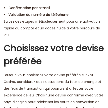
Confirmation par e-mail
Validation du numéro de téléphone
Suivez ces étapes méticuleusement pour une activation
rapide du compte et un accès fluide à votre parcours de
jeu.
Choisissez votre devise
préférée
Lorsque vous choisissez votre devise préférée sur Zet
Casino, considérez des fluctuations du taux de change et
des frais de transaction qui pourraient affecter votre
expérience de jeu. Choisir une devise conforme avec votre
pays d’origine peut minimiser les coûts de conversion et