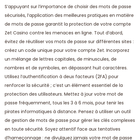
S’appuyant sur l’importance de choisir des mots de passe
sécurisés, l’application des meilleures pratiques en matière
de mots de passe garantit la protection de votre compte
Zet Casino contre les menaces en ligne. Tout d’abord,
évitez de réutiliser vos mots de passe sur différentes sites :
créez un code unique pour votre compte Zet. Incorporez
un mélange de lettres capitales, de minuscules, de
nombres et de symboles, en dépassant huit caractères.
Utilisez l’authentification à deux facteurs (2FA) pour
renforcer la sécurité ; c’est un élément essentiel de la
protection des utilisateurs. Mettez à jour votre mot de
passe fréquemment, tous les 3 à 6 mois, pour tenir les
pirates informatiques à distance. Pensez à utiliser un outil
de gestion de mots de passe pour gérer les clés complexes
en toute sécurité. Soyez attentif face aux tentatives
d’hameçonnage : ne divulguez jamais votre mot de passe