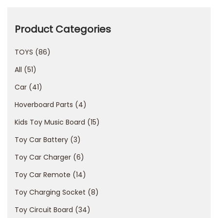
e
l
Product Categories
e
TOYS
86
b
r
All
51
a
Car
41
t
Hoverboard Parts
4
e
W
Kids Toy Music Board
15
i
Toy Car Battery
3
n
Toy Car Charger
6
s
Toy Car Remote
14
,
L
Toy Charging Socket
8
e
Toy Circuit Board
34
a