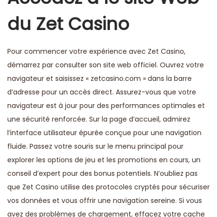
du Zet Casino
Pour commencer votre expérience avec Zet Casino,
démarrez par consulter son site web officiel. Ouvrez votre
navigateur et saisissez « zetcasino.com » dans la barre
d’adresse pour un accès direct. Assurez-vous que votre
navigateur est à jour pour des performances optimales et
une sécurité renforcée. Sur la page d’accueil, admirez
l’interface utilisateur épurée conçue pour une navigation
fluide. Passez votre souris sur le menu principal pour
explorer les options de jeu et les promotions en cours, un
conseil d’expert pour des bonus potentiels. N’oubliez pas
que Zet Casino utilise des protocoles cryptés pour sécuriser
vos données et vous offrir une navigation sereine. Si vous
avez des problèmes de chargement, effacez votre cache