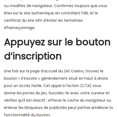
ou modifiez de navigateur. Confirmez toujours que vous
êtes sur le site authentique en contrôlant l’URL et le
certificat du site afin d’éviter les tentatives
d’hameçonnage.
Appuyez sur le bouton
d’inscription
Une fois sur la page d’accueil du Zet Casino, trouvez le
bouton « S’inscrire », généralement situé en haut à droite
pour un accès facile. Cet appel à l’action (CTA) vous
donne les portes du jeu. Survolez-le avec votre curseur et
vérifiez qu’il est réactif ; effacer le cache du navigateur ou
enlever les bloqueurs de publicités peut parfois améliorer la
fonctionnalité du bouton.