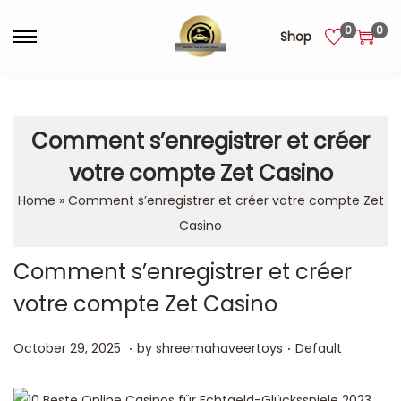
0
0
Shop
Comment s’enregistrer et créer
votre compte Zet Casino
Home
»
Comment s’enregistrer et créer votre compte Zet
Casino
Comment s’enregistrer et créer
votre compte Zet Casino
.
.
Posted on
Posted in
M
October 29, 2025
by
shreemahaveertoys
Default
a
y