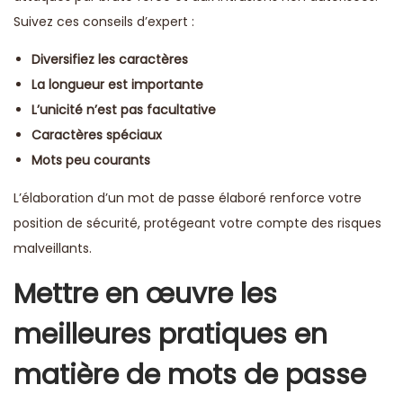
Suivez ces conseils d’expert :
Diversifiez les caractères
La longueur est importante
L’unicité n’est pas facultative
Caractères spéciaux
Mots peu courants
L’élaboration d’un mot de passe élaboré renforce votre
position de sécurité, protégeant votre compte des risques
malveillants.
Mettre en œuvre les
meilleures pratiques en
matière de mots de passe