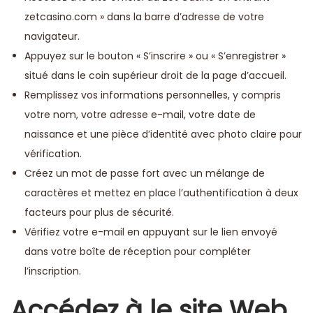
zetcasino.com » dans la barre d’adresse de votre
navigateur.
Appuyez sur le bouton « S’inscrire » ou « S’enregistrer »
situé dans le coin supérieur droit de la page d’accueil.
Remplissez vos informations personnelles, y compris
votre nom, votre adresse e-mail, votre date de
naissance et une pièce d’identité avec photo claire pour
vérification.
Créez un mot de passe fort avec un mélange de
caractères et mettez en place l’authentification à deux
facteurs pour plus de sécurité.
Vérifiez votre e-mail en appuyant sur le lien envoyé
dans votre boîte de réception pour compléter
l’inscription.
Accédez à le site Web