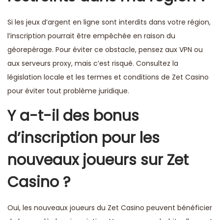
Si les jeux d’argent en ligne sont interdits dans votre région,
l’inscription pourrait être empêchée en raison du
géorepérage. Pour éviter ce obstacle, pensez aux VPN ou
aux serveurs proxy, mais c’est risqué. Consultez la
législation locale et les termes et conditions de Zet Casino
pour éviter tout problème juridique.
Y a-t-il des bonus
d’inscription pour les
nouveaux joueurs sur Zet
Casino ?
Oui, les nouveaux joueurs du Zet Casino peuvent bénéficier