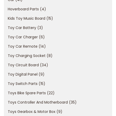
r
Hoverboard Parts
4
o
f
Kids Toy Music Board
15
i
Toy Car Battery
3
l
Toy Car Charger
6
e
Toy Car Remote
14
A
c
Toy Charging Socket
8
c
Toy Circuit Board
34
e
Toy Digital Panel
9
s
s
Toy Switch Parts
15
C
Toys Bike Spare Parts
22
o
Toys Controller And Motherboard
35
n
Toys Gearbox & Motor Box
9
f