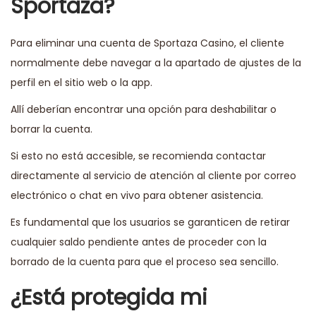
Sportaza?
Para eliminar una cuenta de Sportaza Casino, el cliente
normalmente debe navegar a la apartado de ajustes de la
perfil en el sitio web o la app.
Allí deberían encontrar una opción para deshabilitar o
borrar la cuenta.
Si esto no está accesible, se recomienda contactar
directamente al servicio de atención al cliente por correo
electrónico o chat en vivo para obtener asistencia.
Es fundamental que los usuarios se garanticen de retirar
cualquier saldo pendiente antes de proceder con la
borrado de la cuenta para que el proceso sea sencillo.
¿Está protegida mi