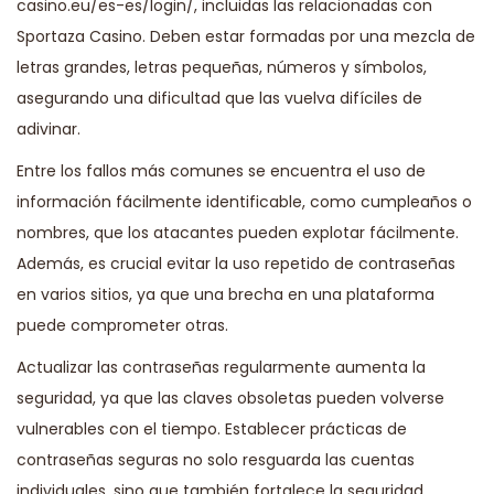
casino.eu/es-es/login/
, incluidas las relacionadas con
Sportaza Casino. Deben estar formadas por una mezcla de
letras grandes, letras pequeñas, números y símbolos,
asegurando una dificultad que las vuelva difíciles de
adivinar.
Entre los fallos más comunes se encuentra el uso de
información fácilmente identificable, como cumpleaños o
nombres, que los atacantes pueden explotar fácilmente.
Además, es crucial evitar la uso repetido de contraseñas
en varios sitios, ya que una brecha en una plataforma
puede comprometer otras.
Actualizar las contraseñas regularmente aumenta la
seguridad, ya que las claves obsoletas pueden volverse
vulnerables con el tiempo. Establecer prácticas de
contraseñas seguras no solo resguarda las cuentas
individuales, sino que también fortalece la seguridad