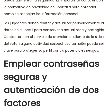
puede aumentar la seguridad. Es importante conocer con
la normativa de privacidad de Sportaza para entender
cómo se manejan los información personal.
Los jugadores deben revisar y actualizar periódicamente la
datos de su perfil para conservarla actualizada y protegida.
Contactar con el servicio de atención al cliente de la sitio si
detectan alguna actividad sospechosa también puede ser
clave para proteger su perfil contra potenciales riesgos.
Emplear contraseñas
seguras y
autenticación de dos
factores