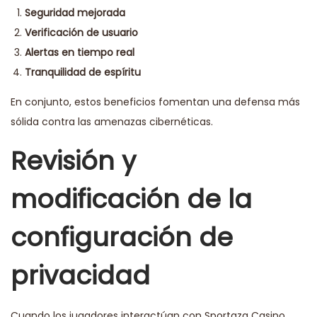
Seguridad mejorada
Verificación de usuario
Alertas en tiempo real
Tranquilidad de espíritu
En conjunto, estos beneficios fomentan una defensa más
sólida contra las amenazas cibernéticas.
Revisión y
modificación de la
configuración de
privacidad
Cuando los jugadores interactúan con Sportaza Casino,