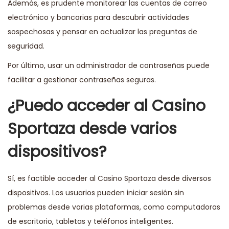
Además, es prudente monitorear las cuentas de correo
electrónico y bancarias para descubrir actividades
sospechosas y pensar en actualizar las preguntas de
seguridad.
Por último, usar un administrador de contraseñas puede
facilitar a gestionar contraseñas seguras.
¿Puedo acceder al Casino
Sportaza desde varios
dispositivos?
Sí, es factible acceder al Casino Sportaza desde diversos
dispositivos. Los usuarios pueden iniciar sesión sin
problemas desde varias plataformas, como computadoras
de escritorio, tabletas y teléfonos inteligentes.