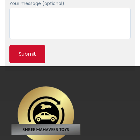
Your message (optional)
i
t
a
i
n
L
i
b
r
a
b
e
t
C
a
s