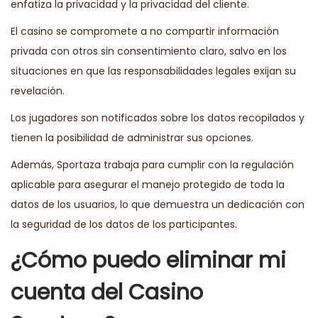
enfatiza la privacidad y la privacidad del cliente.
El casino se compromete a no compartir información
privada con otros sin consentimiento claro, salvo en los
situaciones en que las responsabilidades legales exijan su
revelación.
Los jugadores son notificados sobre los datos recopilados y
tienen la posibilidad de administrar sus opciones.
Además, Sportaza trabaja para cumplir con la regulación
aplicable para asegurar el manejo protegido de toda la
datos de los usuarios, lo que demuestra un dedicación con
la seguridad de los datos de los participantes.
¿Cómo puedo eliminar mi
cuenta del Casino