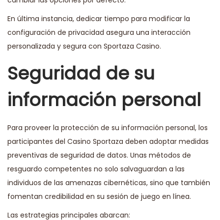
cambiar las opciones por defecto.
En última instancia, dedicar tiempo para modificar la
configuración de privacidad asegura una interacción
personalizada y segura con Sportaza Casino.
Seguridad de su
información personal
Para proveer la protección de su información personal, los
participantes del Casino Sportaza deben adoptar medidas
preventivas de seguridad de datos. Unas métodos de
resguardo competentes no solo salvaguardan a las
individuos de las amenazas cibernéticas, sino que también
fomentan credibilidad en su sesión de juego en línea.
Las estrategias principales abarcan: