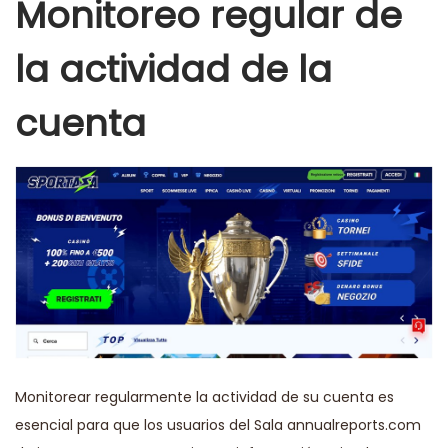
Monitoreo regular de
la actividad de la
cuenta
Monitorear regularmente la actividad de su cuenta es
esencial para que los usuarios del Sala
annualreports.com