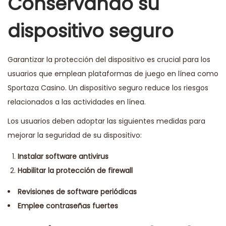
Conservando su
dispositivo seguro
Garantizar la protección del dispositivo es crucial para los
usuarios que emplean plataformas de juego en línea como
Sportaza Casino. Un dispositivo seguro reduce los riesgos
relacionados a las actividades en línea.
Los usuarios deben adoptar las siguientes medidas para
mejorar la seguridad de su dispositivo:
Instalar software antivirus
Habilitar la protección de firewall
Revisiones de software periódicas
Emplee contraseñas fuertes