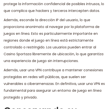
protege la información confidencial de posibles intrusos, lo
que complica que hackers y terceros intercepten datos.
Además, esconde la dirección IP del usuario, lo que
proporciona anonimato al navegar por la plataforma de
juegos en línea. Esto es particularmente importante en
regiones donde el juego en línea está estrictamente
controlado o restringido. Los usuarios pueden entrar al
Casino Sportaza libremente de ubicación, lo que garantiza
una experiencia de juego sin interrupciones.
Además, usar una VPN contribuye a mantener conexiones
protegidas en redes wifi públicas, que suelen ser
vulnerables a ciberamenazas. En definitiva, usar una VPN es
fundamental para asegurar un entorno de juego en línea
protegido y privado.