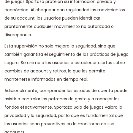
de juegos Sportaza protejan su información privada y
económica. Al chequear con regularidad las movimientos
de su account, los usuarios pueden identificar
prontamente cualquier movimiento no autorizada o
discrepancia.
Esta supervisión no solo mejora la seguridad, sino que
también garantiza el seguimiento de las prácticas de juego
seguro. Se anima a los usuarios a establecer alertas sobre
cambios de account y retiros, lo que les permite
mantenerse informados en tiempo real.
Adicionalmente, comprender los estados de cuenta puede
asistir a controlar los patrones de gasto y a manejar los
fondos efectivamente. Sportaza Sala de juegos valora la
privacidad y la seguridad, por lo que es fundamental que
los usuarios sean preventivos en la monitoreo de sus
accounts.