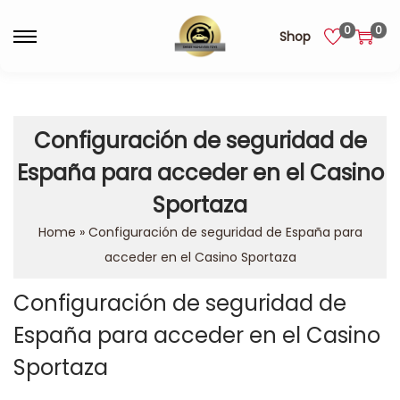
0
0
Shop
Configuración de seguridad de
España para acceder en el Casino
Sportaza
Home
»
Configuración de seguridad de España para
acceder en el Casino Sportaza
Configuración de seguridad de
España para acceder en el Casino
Sportaza