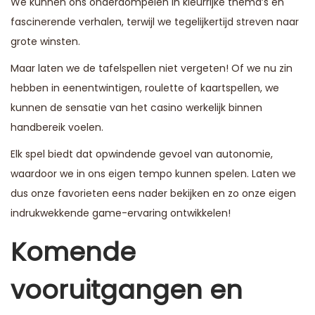
We kunnen ons onderdompelen in kleurrijke thema’s en
fascinerende verhalen, terwijl we tegelijkertijd streven naar
grote winsten.
Maar laten we de tafelspellen niet vergeten! Of we nu zin
hebben in eenentwintigen, roulette of kaartspellen, we
kunnen de sensatie van het casino werkelijk binnen
handbereik voelen.
Elk spel biedt dat opwindende gevoel van autonomie,
waardoor we in ons eigen tempo kunnen spelen. Laten we
dus onze favorieten eens nader bekijken en zo onze eigen
indrukwekkende game-ervaring ontwikkelen!
Komende
vooruitgangen en