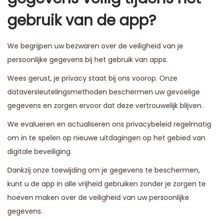
gebruik van de app?
We begrijpen uw bezwaren over de veiligheid van je
persoonlijke gegevens bij het gebruik van apps.
Wees gerust, je privacy staat bij ons voorop. Onze
dataversleutelingsmethoden beschermen uw gevoelige
gegevens en zorgen ervoor dat deze vertrouwelijk blijven.
We evalueren en actualiseren ons privacybeleid regelmatig
om in te spelen op nieuwe uitdagingen op het gebied van
digitale
beveiliging.
Dankzij onze toewijding om je gegevens te beschermen,
kunt u de app in alle vrijheid gebruiken zonder je zorgen te
hoeven maken over de veiligheid van uw persoonlijke
gegevens.