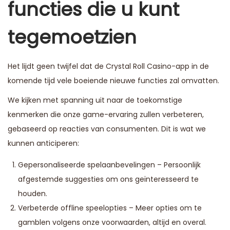
functies die u kunt
tegemoetzien
Het lijdt geen twijfel dat de Crystal Roll Casino-app in de
komende tijd vele boeiende nieuwe functies zal omvatten.
We kijken met spanning uit naar de toekomstige
kenmerken die onze game-ervaring zullen verbeteren,
gebaseerd op reacties van consumenten. Dit is wat we
kunnen anticiperen:
Gepersonaliseerde spelaanbevelingen – Persoonlijk
afgestemde suggesties om ons geïnteresseerd te
houden.
Verbeterde offline speelopties – Meer opties om te
gamblen volgens onze voorwaarden, altijd en overal.