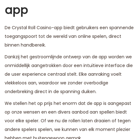
app
De Crystal Roll Casino-app biedt gebruikers een spannende
toegangspoort tot de wereld van online spelen, direct
binnen handbereik.
Dankzij het gestroomlijnde ontwerp van de app worden we
onmiddellijk aangetrokken door een intuïtieve interface die
de user experience centraal stelt. Elke aanraking voelt
vlekkeloos aan, waardoor we zonder overbodige
onderbreking direct in de spanning duiken.
We stellen het op prijs het enorm dat de app is aangepast
op onze wensen en een divers aanbod aan spellen biedt
voor elke speler. Of we nu de rollen laten draaien of tegen
andere spelers spelen, we kunnen van elk moment plezier
hebben met buitengewoon gemak.