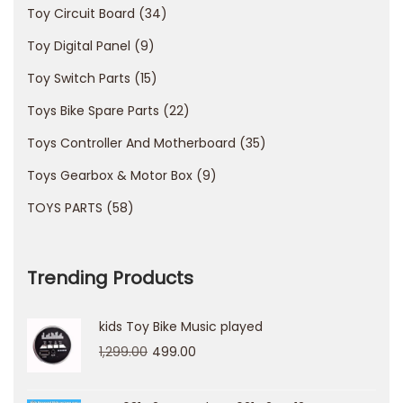
a
Toy Circuit Board
34
a
Toy Digital Panel
9
u
t
Toy Switch Parts
15
e
Toys Bike Spare Parts
22
n
Toys Controller And Motherboard
35
t
Toys Gearbox & Motor Box
9
i
k
TOYS PARTS
58
á
c
Trending Products
i
ó
kids Toy Bike Music played
s
1,299.00
499.00
a
d