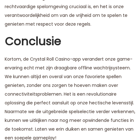
rechtvaardige spelomgeving cruciaal is, en het is onze
verantwoordelijkheid om van de vrijheid om te spelen te
genieten met respect voor deze regels.
Conclusie
Kortom, de Crystal Roll Casino-app verandert onze game-
ervaring echt met zijn draagbare offline wachtrijsysteem.
We kunnen altijd en overal van onze favoriete spellen
genieten, zonder ons zorgen te hoeven maken over
connectiviteitsproblemen. Het is een revolutionaire
oplossing die perfect aansluit op onze hectische levensstijl.
Naarmate we de uitgebreide spelselectie verder verkennen,
kunnen we uitkijken naar nog meer opwindende functies in
de toekomst. Laten we erin duiken en samen genieten van
een soepele gameplay!