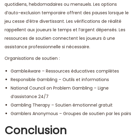
quotidiens, hebdomadaires ou mensuels. Les options
d’auto-exclusion temporaire offrent des pauses lorsque le
jeu cesse d’être divertissant. Les vérifications de réalité
rappellent aux joueurs le temps et l’argent dépensés. Les
ressources de soutien connectent les joueurs à une
assistance professionnelle si nécessaire.
Organisations de soutien :
GambleAware
– Ressources éducatives complètes
Responsible Gambling
– Outils et informations
National Council on Problem Gambling
– Ligne
d’assistance 24/7
Gambling Therapy
– Soutien émotionnel gratuit
Gamblers Anonymous
– Groupes de soutien par les pairs
Conclusion