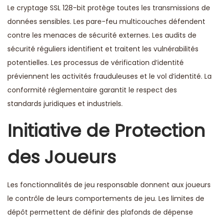
Le cryptage SSL 128-bit protège toutes les transmissions de
données sensibles. Les pare-feu multicouches défendent
contre les menaces de sécurité externes. Les audits de
sécurité réguliers identifient et traitent les vulnérabilités
potentielles. Les processus de vérification d’identité
préviennent les activités frauduleuses et le vol d’identité. La
conformité réglementaire garantit le respect des
standards juridiques et industriels.
Initiative de Protection
des Joueurs
Les fonctionnalités de jeu responsable donnent aux joueurs
le contrôle de leurs comportements de jeu. Les limites de
dépôt permettent de définir des plafonds de dépense