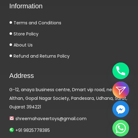
Information
о
л
Terms and Conditions
ь
с
Store Policy
т
About Us
в
Refund and Returns Policy
и
е
Address
м
!
G-12, anaya business centre, Dmart vip road, near
Althan, Gopal Nagar Society, Pandesara, Udhana, Surat,
Gujarat 394221
shreemahaveertoys@gmail.com
+91 9825778385