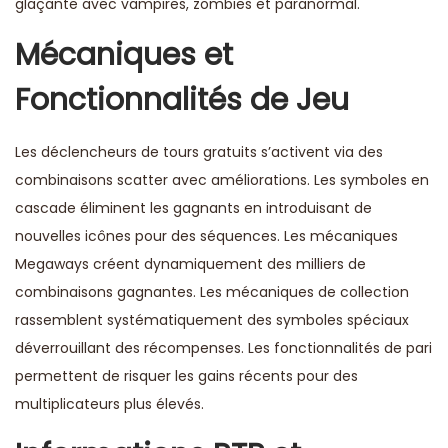
glaçante avec vampires, zombies et paranormal.
Mécaniques et
Fonctionnalités de Jeu
Les déclencheurs de tours gratuits s’activent via des
combinaisons scatter avec améliorations. Les symboles en
cascade éliminent les gagnants en introduisant de
nouvelles icônes pour des séquences. Les mécaniques
Megaways créent dynamiquement des milliers de
combinaisons gagnantes. Les mécaniques de collection
rassemblent systématiquement des symboles spéciaux
déverrouillant des récompenses. Les fonctionnalités de pari
permettent de risquer les gains récents pour des
multiplicateurs plus élevés.