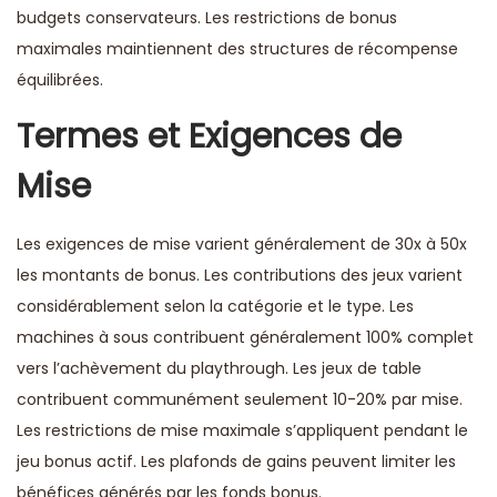
budgets conservateurs. Les restrictions de bonus
maximales maintiennent des structures de récompense
équilibrées.
Termes et Exigences de
Mise
Les exigences de mise varient généralement de 30x à 50x
les montants de bonus. Les contributions des jeux varient
considérablement selon la catégorie et le type. Les
machines à sous contribuent généralement 100% complet
vers l’achèvement du playthrough. Les jeux de table
contribuent communément seulement 10-20% par mise.
Les restrictions de mise maximale s’appliquent pendant le
jeu bonus actif. Les plafonds de gains peuvent limiter les
bénéfices générés par les fonds bonus.