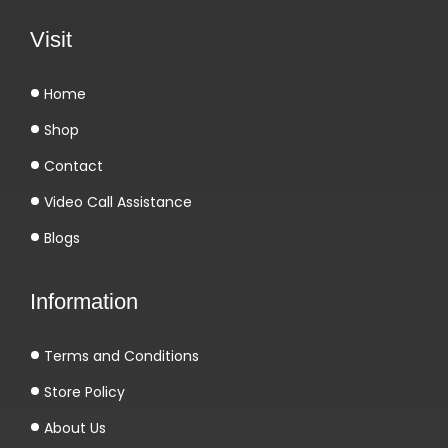
е
Visit
ц
е
Home
л
Shop
и
в
Contact
л
Video Call Assistance
и
Blogs
я
ю
Information
т
в
Terms and Conditions
р
а
Store Policy
м
About Us
к