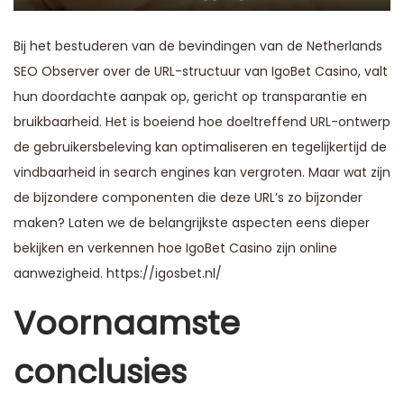
Bij het bestuderen van de bevindingen van de Netherlands
SEO Observer over de URL-structuur van IgoBet Casino, valt
hun doordachte aanpak op, gericht op transparantie en
bruikbaarheid. Het is boeiend hoe doeltreffend URL-ontwerp
de gebruikersbeleving kan optimaliseren en tegelijkertijd de
vindbaarheid in search engines kan vergroten. Maar wat zijn
de bijzondere componenten die deze URL’s zo bijzonder
maken? Laten we de belangrijkste aspecten eens dieper
bekijken en verkennen hoe IgoBet Casino zijn online
aanwezigheid.
https://igosbet.nl/
Voornaamste
conclusies