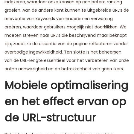
indexeren, waardoor onze kansen op een betere ranking
groeien. Aan de andere kant kunnen te uitgebreide URL’s de
relevantie van keywords verminderen en verwarring
creëren, waardoor gebruikers mogelijk niet doorklikken. We
moeten streven naar URL’s die beschrijvend maar beknopt
zijn, zodat ze de essentie van de pagina reflecteren zonder
overbodige ingewikkeldheid. Ten slotte is het beheersen
van de URL-lengte essentieel voor het verbeteren van onze
online aanwezigheid en de betrokkenheid van gebruikers.
Mobiele optimalisering
en het effect ervan op
de URL-structuur