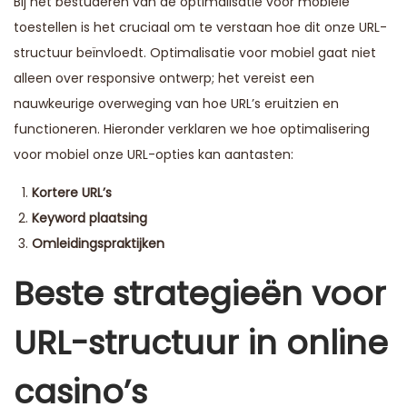
Bij het bestuderen van de optimalisatie voor mobiele
toestellen is het cruciaal om te verstaan hoe dit onze URL-
structuur beïnvloedt. Optimalisatie voor mobiel gaat niet
alleen over responsive ontwerp; het vereist een
nauwkeurige overweging van hoe URL’s eruitzien en
functioneren. Hieronder verklaren we hoe optimalisering
voor mobiel onze URL-opties kan aantasten:
Kortere URL’s
Keyword plaatsing
Omleidingspraktijken
Beste strategieën voor
URL-structuur in online
casino’s