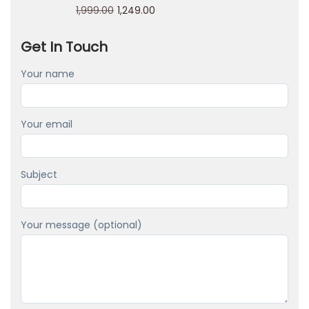
1,999.00
1,249.00
b
r
Get In Touch
u
k
Your name
e
r
Your email
e
f
r
Subject
a
N
Your message (optional)
o
r
g
e
К