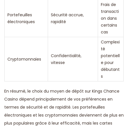
Frais de
transacti
Portefeuilles
Sécurité accrue,
on dans
électroniques
rapidité
certains
cas
Complexi
té
Confidentialité,
potentiell
Cryptomonnaies
vitesse
e pour
débutant
s
En résumé, le choix du moyen de dépôt sur Kings Chance
Casino dépend principalement de vos préférences en
termes de sécurité et de rapidité. Les portefeuilles
électroniques et les cryptomonnaies deviennent de plus en
plus populaires grâce à leur efficacité, mais les cartes