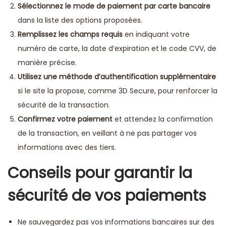
Sélectionnez le mode de paiement par carte bancaire
dans la liste des options proposées.
Remplissez les champs requis
en indiquant votre
numéro de carte, la date d’expiration et le code CVV, de
manière précise.
Utilisez une méthode d’authentification supplémentaire
si le site la propose, comme 3D Secure, pour renforcer la
sécurité de la transaction.
Confirmez votre paiement
et attendez la confirmation
de la transaction, en veillant à ne pas partager vos
informations avec des tiers.
Conseils pour garantir la
sécurité de vos paiements
Ne sauvegardez pas vos informations bancaires sur des