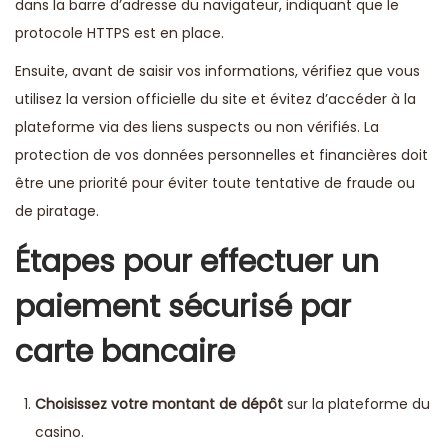
dans la barre d’adresse du navigateur, indiquant que le
protocole HTTPS est en place.
Ensuite, avant de saisir vos informations, vérifiez que vous
utilisez la version officielle du site et évitez d’accéder à la
plateforme via des liens suspects ou non vérifiés. La
protection de vos données personnelles et financières doit
être une priorité pour éviter toute tentative de fraude ou
de piratage.
Étapes pour effectuer un
paiement sécurisé par
carte bancaire
Choisissez votre montant de dépôt
sur la plateforme du
casino.