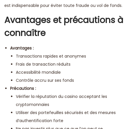
est indispensable pour éviter toute fraude ou vol de fonds.
Avantages et précautions à
connaître
Avantages :
Transactions rapides et anonymes
Frais de transaction réduits
Accessibilité mondiale
Contrôle accru sur ses fonds
Précautions :
Vérifier la réputation du casino acceptant les
cryptomonnaies
Utiliser des portefeuilles sécurisés et des mesures
d’authentification forte
Ne pas investir plus que ce que l’on peut se