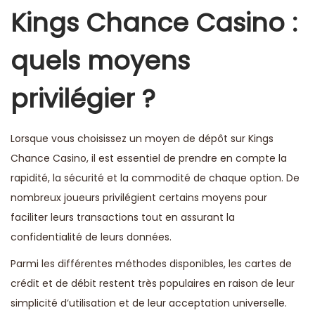
Kings Chance Casino :
quels moyens
privilégier ?
Lorsque vous choisissez un moyen de dépôt sur Kings
Chance Casino, il est essentiel de prendre en compte la
rapidité, la sécurité et la commodité de chaque option. De
nombreux joueurs privilégient certains moyens pour
faciliter leurs transactions tout en assurant la
confidentialité de leurs données.
Parmi les différentes méthodes disponibles, les cartes de
crédit et de débit restent très populaires en raison de leur
simplicité d’utilisation et de leur acceptation universelle.