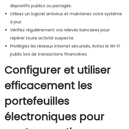
dispositifs publics ou partagés.
Utilisez un logiciel antivirus et maintenez votre système
à jour.
Vérifiez régulièrement vos relevés bancaires pour
repérer toute activité suspecte.
Privilégiez les réseaux internet sécurisés, évitez le Wi-Fi
public lors de transactions financières.
Configurer et utiliser
efficacement les
portefeuilles
électroniques pour