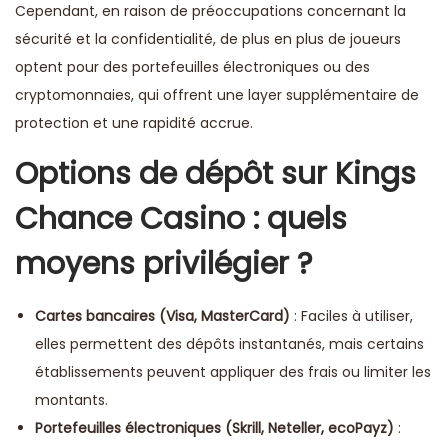
Cependant, en raison de préoccupations concernant la
sécurité et la confidentialité, de plus en plus de joueurs
optent pour des portefeuilles électroniques ou des
cryptomonnaies, qui offrent une layer supplémentaire de
protection et une rapidité accrue.
Options de dépôt sur Kings
Chance Casino : quels
moyens privilégier ?
Cartes bancaires (Visa, MasterCard)
: Faciles à utiliser,
elles permettent des dépôts instantanés, mais certains
établissements peuvent appliquer des frais ou limiter les
montants.
Portefeuilles électroniques (Skrill, Neteller, ecoPayz)
: