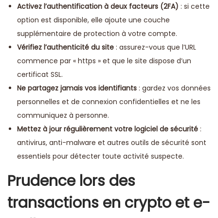
Activez l’authentification à deux facteurs (2FA)
: si cette
option est disponible, elle ajoute une couche
supplémentaire de protection à votre compte.
Vérifiez l’authenticité du site
: assurez-vous que l’URL
commence par « https » et que le site dispose d’un
certificat SSL.
Ne partagez jamais vos identifiants
: gardez vos données
personnelles et de connexion confidentielles et ne les
communiquez à personne.
Mettez à jour régulièrement votre logiciel de sécurité
:
antivirus, anti-malware et autres outils de sécurité sont
essentiels pour détecter toute activité suspecte.
Prudence lors des
transactions en crypto et e-