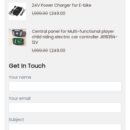
i
24V Power Charger for E-bike
n
1,999.00
1,349.00
A
u
Central panel for Multi-functional player
s
child riding electric car controller JR1835N-
12V
t
1,999.00
1,249.00
r
i
Get In Touch
a
M
Your name
a
n
Your email
a
g
e
Subject
S