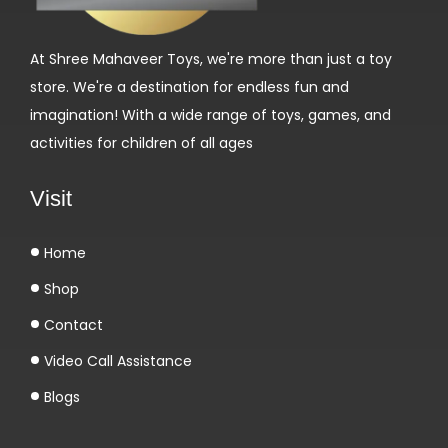
A
p
At Shree Mahaveer Toys, we're more than just a toy
p
store. We're a destination for endless fun and
S
imagination! With a wide range of toys, games, and
e
activities for children of all ages
t
t
Visit
i
n
Home
g
Shop
s
U
Contact
n
Video Call Assistance
i
Blogs
t
e