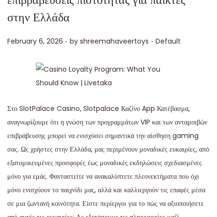
στην Ελλάδα
.
.
Posted on
Posted in
February 6, 2026
by
shreemahaveertoys
Default
Στο SlotPalace Casino,
Slotpalace Καζίνο App Κατέβασμα
,
αναγνωρίζουμε ότι η γνώση των προγραμμάτων VIP και των ανταμοιβών
επιβράβευσης μπορεί να ενισχύσει σημαντικά την αίσθηση gaming
σας. Ως χρήστες στην Ελλάδα, μας περιμένουν μοναδικές ευκαιρίες, από
εξατομικευμένες προσφορές έως μοναδικές εκδηλώσεις σχεδιασμένες
μόνο για εμάς. Φανταστείτε να ανακαλύπτετε πλεονεκτήματα που όχι
μόνο ενισχύουν το παιχνίδι μας, αλλά και καλλιεργούν τις επαφές μέσα
σε μια ζωντανή κοινότητα. Είστε περίεργοι για το πώς να αξιοποιήσετε
από αυτές τις ευκαιρίες; Ας εξετάσουμε τις πληροφορίες μαζί.