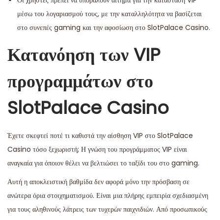
μέσω του λογαριασμού τους, με την καταλληλότητα να βασίζεται
στο συνεπές gaming και την αφοσίωση στο SlotPalace Casino.
Κατανόηση των VIP
προγραμμάτων στο
SlotPalace Casino
Έχετε σκεφτεί ποτέ τι καθιστά την αίσθηση VIP στο SlotPalace
Casino τόσο ξεχωριστή; Η γνώση του προγράμματος VIP είναι
αναγκαία για όποιον θέλει να βελτιώσει το ταξίδι του στο gaming.
Αυτή η αποκλειστική βαθμίδα δεν αφορά μόνο την πρόσβαση σε
ανώτερα όρια στοιχηματισμού. Είναι μια πλήρης εμπειρία σχεδιασμένη
για τους αληθινούς λάτρεις των τυχερών παιχνιδιών. Από προσωπικούς