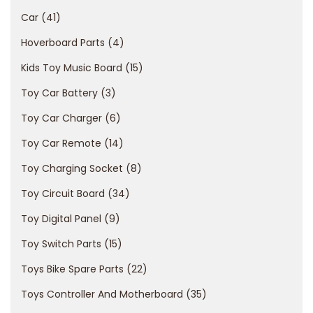
-
Car
41
S
Hoverboard Parts
4
i
c
Kids Toy Music Board
15
h
Toy Car Battery
3
e
Toy Car Charger
6
r
Toy Car Remote
14
h
e
Toy Charging Socket
8
i
Toy Circuit Board
34
t
Toy Digital Panel
9
g
e
Toy Switch Parts
15
s
Toys Bike Spare Parts
22
i
Toys Controller And Motherboard
35
c