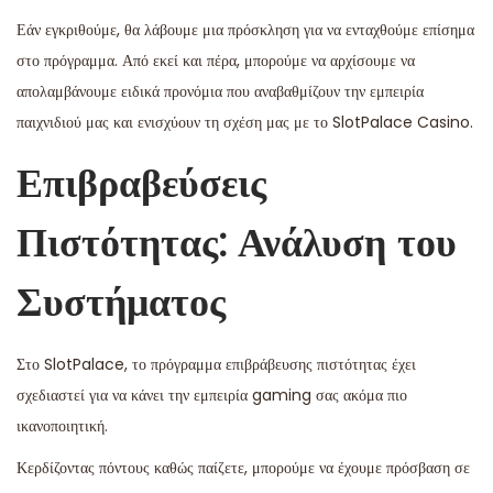
Εάν εγκριθούμε, θα λάβουμε μια πρόσκληση για να ενταχθούμε επίσημα
στο πρόγραμμα. Από εκεί και πέρα, μπορούμε να αρχίσουμε να
απολαμβάνουμε ειδικά προνόμια που αναβαθμίζουν την εμπειρία
παιχνιδιού μας και ενισχύουν τη σχέση μας με το SlotPalace Casino.
Επιβραβεύσεις
Πιστότητας: Ανάλυση του
Συστήματος
Στο SlotPalace, το πρόγραμμα επιβράβευσης πιστότητας έχει
σχεδιαστεί για να κάνει την εμπειρία gaming σας ακόμα πιο
ικανοποιητική.
Κερδίζοντας πόντους καθώς παίζετε, μπορούμε να έχουμε πρόσβαση σε