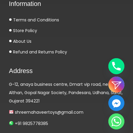
Information
d
K
Terms and Conditions
i
n
Store Policy
g
About Us
d
Refund and Returns Policy
o
m
Address
G-12, anaya business centre, Dmart vip road, near
Althan, Gopal Nagar Society, Pandesara, Udhana, Surat,
Gujarat 394221
shreemahaveertoys@gmail.com
+91 9825778385