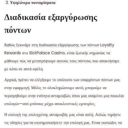
Υψηλότερα πονταρίσματα
Διαδικασία εξαργύρωσης
πόντων
Καθώς ξεκινάμε στη διαδικασία εξαργύρωσης των πόντων Loyalty
Rewards στο SlotPalace Casino, είναι ζωτικής σημασίας να
μάθουμε πώς να μετατρέψουμε αυτούς τους πόντους που αποκτήσαμε
με κόπο σε απτά οφέλη.
Αρχικά, πρέπει να ελέγξουμε το υπόλοιπο των υπαρχόντων πόντων μας
στην εφαρμογή. Μόλις το ολοκληρώσουμε αυτό, μπορούμε να
περιηγηθούμε στην ενότητα ανταμοιβών, όπου μας αναμένει μια ποικιλία
επιλογών—από μπόνους μέχρι αποκλειστικές εμπειρίες.
Η επιλογή της επιλεγμένης ανταμοιβής μας είναι απλή. Απλώς τηρήστε
τις οδηγίες για να επισημοποιήσετε την επιλογή μας. Είναι ουσιώδες να