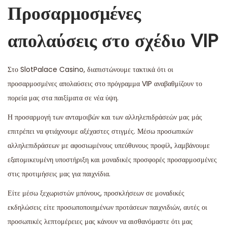
Προσαρμοσμένες
απολαύσεις στο σχέδιο VIP
Στο SlotPalace Casino, διαπιστώνουμε τακτικά ότι οι
προσαρμοσμένες απολαύσεις στο πρόγραμμα VIP αναβαθμίζουν το
πορεία μας στα παιξίματα σε νέα ύψη.
Η προσαρμογή των ανταμοιβών και των αλληλεπιδράσεών μας μάς
επιτρέπει να φτιάχνουμε αξέχαστες στιγμές. Μέσω προσωπικών
αλληλεπιδράσεων με αφοσιωμένους υπεύθυνους προφίλ, λαμβάνουμε
εξατομικευμένη υποστήριξη και μοναδικές προσφορές προσαρμοσμένες
στις προτιμήσεις μας για παιχνίδια.
Είτε μέσω ξεχωριστών μπόνους, προσκλήσεων σε μοναδικές
εκδηλώσεις είτε προσωποποιημένων προτάσεων παιχνιδιών, αυτές οι
προσωπικές λεπτομέρειες μας κάνουν να αισθανόμαστε ότι μας