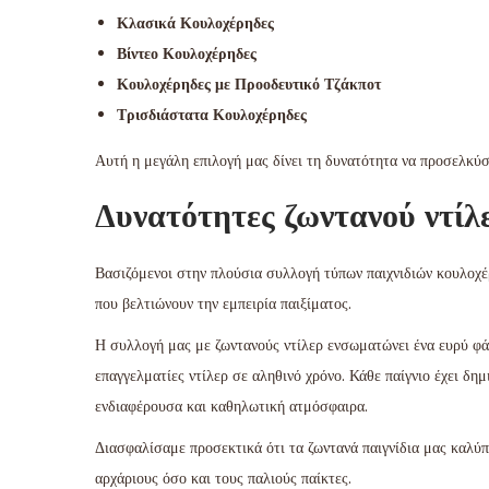
Κλασικά Κουλοχέρηδες
Βίντεο Κουλοχέρηδες
Κουλοχέρηδες με Προοδευτικό Τζάκποτ
Τρισδιάστατα Κουλοχέρηδες
Αυτή η μεγάλη επιλογή μας δίνει τη δυνατότητα να προσελκύσ
Δυνατότητες ζωντανού ντίλ
Βασιζόμενοι στην πλούσια συλλογή τύπων παιχνιδιών κουλοχέ
που βελτιώνουν την εμπειρία παιξίματος.
Η συλλογή μας με ζωντανούς ντίλερ ενσωματώνει ένα ευρύ φά
επαγγελματίες ντίλερ σε αληθινό χρόνο. Κάθε παίγνιο έχει δ
ενδιαφέρουσα και καθηλωτική ατμόσφαιρα.
Διασφαλίσαμε προσεκτικά ότι τα ζωντανά παιγνίδια μας καλύπ
αρχάριους όσο και τους παλιούς παίκτες.