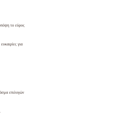
υπόψη το εύρος
 ευκαιρίες για
φάσμα επιλογών
.