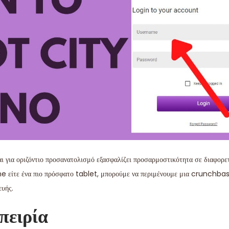
αι για οριζόντιο προσανατολισμό εξασφαλίζει προσαρμοστικότητα σε διαφορε
e είτε ένα πιο πρόσφατο tablet, μπορούμε να περιμένουμε μια
crunchba
ευής.
πειρία