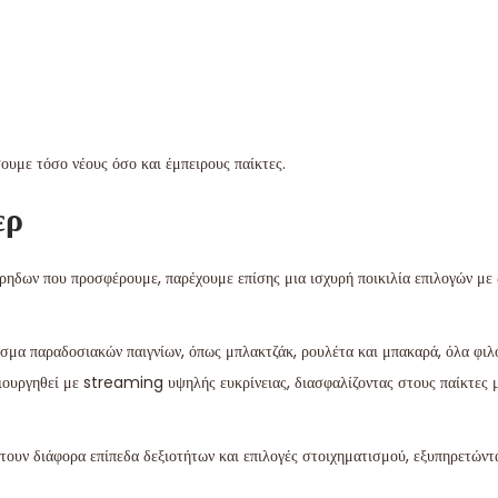
ουμε τόσο νέους όσο και έμπειρους παίκτες.
ερ
ρηδων που προσφέρουμε, παρέχουμε επίσης μια ισχυρή ποικιλία επιλογών με 
σμα παραδοσιακών παιγνίων, όπως μπλακτζάκ, ρουλέτα και μπακαρά, όλα φιλ
ημιουργηθεί με streaming υψηλής ευκρίνειας, διασφαλίζοντας στους παίκτες 
τουν διάφορα επίπεδα δεξιοτήτων και επιλογές στοιχηματισμού, εξυπηρετώντ