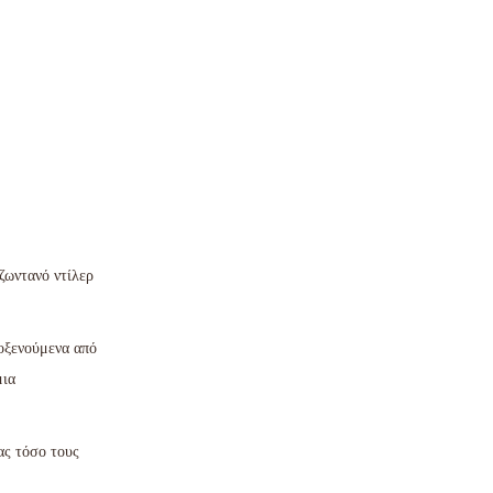
ζωντανό ντίλερ
οξενούμενα από
μια
ας τόσο τους