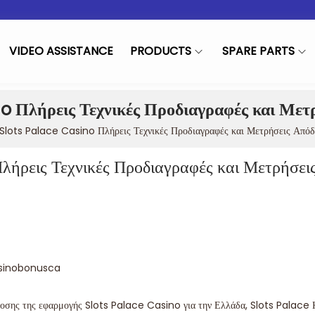
VIDEO ASSISTANCE
PRODUCTS
SPARE PARTS
 Πλήρεις Τεχνικές Προδιαγραφές και Μετρ
Slots Palace Casino Πλήρεις Τεχνικές Προδιαγραφές και Μετρήσεις Απόδ
ρεις Τεχνικές Προδιαγραφές και Μετρήσει
in
πόδοσης της εφαρμογής Slots Palace Casino για την Ελλάδα,
Slots Palace 