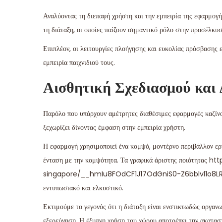
Αναλύοντας τη διεπαφή χρήστη και την εμπειρία της εφαρμογ
τη διάταξη, οι οποίες παίζουν σημαντικό ρόλο στην προσέλκυ
Επιπλέον, οι λειτουργίες πλοήγησης και ευκολίας πρόσβασης ε
εμπειρία παιχνιδιού τους.
Αισθητική Σχεδιασμού και 
Παρόλο που υπάρχουν αμέτρητες διαθέσιμες εφαρμογές καζίνο
ξεχωρίζει δίνοντας έμφαση στην εμπειρία χρήστη.
Η εφαρμογή χρησιμοποιεί ένα κομψό, μοντέρνο περιβάλλον ερ
ένταση με την κομψότητα. Τα γραφικά άριστης ποιότητας
htt
singapore/__hmIu8FOdCF1J17OdGniS0-Z6bblvl1o8
εντυπωσιακό και ελκυστικό.
Εκτιμούμε το γεγονός ότι η διάταξη είναι ενστικτωδώς οργανω
εξερεύνηση. Η έξυπνη χρήση του χώρου αποτρέπει την ακαταστ