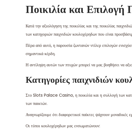
Ποικιλία και Επιλογή 
Κατά την αξιολόγηση της ποικιλίας και της ποικιλίας παιχνι
των κατηγοριών παιχνιδιών κουλοχέρηδων που είναι προσβάσι
Πέρα από αυτό, η παρουσία ζωντανών ντίλερ επιλογών ενισχύει
σημαντικά κέρδη.
Η αντίληψη αυτών των πτυχών μπορεί να μας βοηθήσει να αξιο
Κατηγορίες παιχνιδιών κο
Στο Slots Palace Casino, η ποικιλία και η συλλογή των κατ
των παικτών.
Αναγνωρίζουμε ότι διαφορετικοί παίκτες ψάχνουν μοναδικές εμ
Οι τύποι κουλοχέρηδων μας ενσωματώνουν: