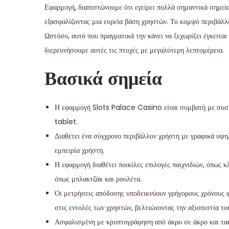
Εφαρμογή
, διαπιστώνουμε ότι εγείρει πολλά σημαντικά σημε
εξασφαλίζοντας μια ευρεία βάση χρηστών. Το κομψό περιβάλ
Ωστόσο, αυτό που πραγματικά την κάνει να ξεχωρίζει έγκειται
διερευνήσουμε αυτές τις πτυχές με μεγαλύτερη λεπτομέρεια.
Βασικά σημεία
Η εφαρμογή Slots Palace Casino είναι συμβατή με συσ
tablet.
Διαθέτει ένα σύγχρονο περιβάλλον χρήστη με γραφικά υψηλ
εμπειρία χρήστη.
Η εφαρμογή διαθέτει ποικίλες επιλογές παιχνιδιών, όπως κ
όπως μπλακτζάκ και ρουλέτα.
Οι μετρήσεις απόδοσης υποδεικνύουν γρήγορους χρόνους 
στις εντολές των χρηστών, βελτιώνοντας την αξιοπιστία του
Ασφαλισμένη με κρυπτογράφηση από άκρο σε άκρο και τακτ