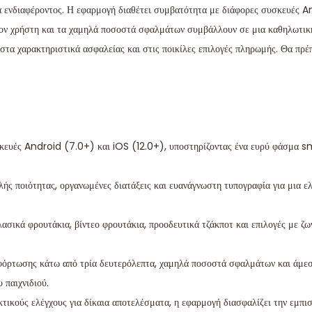
ία ενδιαφέροντος. Η εφαρμογή διαθέτει συμβατότητα με διάφορες συσκευές A
λον χρήστη και τα χαμηλά ποσοστά σφαλμάτων συμβάλλουν σε μια καθηλωτική
 στα χαρακτηριστικά ασφαλείας και στις ποικίλες επιλογές πληρωμής. Θα πρέπ
κευές Android (7.0+) και iOS (12.0+), υποστηρίζοντας ένα ευρύ φάσμα
ής ποιότητας, οργανωμένες διατάξεις και ευανάγνωστη τυπογραφία για μια ε
λασικά φρουτάκια, βίντεο φρουτάκια, προοδευτικά τζάκποτ και επιλογές με ζω
φόρτωσης κάτω από τρία δευτερόλεπτα, χαμηλά ποσοστά σφαλμάτων και άμε
 παιχνιδιού.
ικούς ελέγχους για δίκαια αποτελέσματα, η εφαρμογή διασφαλίζει την εμπι