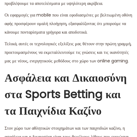
προβλέψουμε τα αποτελέσματα με υψηλότερη ακρίβεια.
Οι εφαρμογές για mobile που είναι εφοδιασμένες με βελτιωμένη οθόνη
αφής προσφέρουν ομαλή πλοήγηση, εξασφαλίζοντας ότι μπορούμε να
κάνουμε πονταρίσματα γρήγορα και αποδοτικά.
Τελικά, αυτές οι τεχνολογικές εξελίξεις μας θέτουν στην πρώτη γραμμή,
προετοιμασμένους να εκμεταλλευτούμε τις γνώσεις και τις ικανότητές
μας με νέους, ενεργητικούς μεθόδους στο χώρο των online gaming.
Ασφάλεια και Δικαιοσύνη
στα Sports Betting και
τα Παιχνίδια Καζίνο
Στον χώρο των αθλητικών στοιχημάτων και των παιχνιδιών καζίνο, η
ασφάλεια και η δικαιοσύνη είναι τους θεμέλιους λίθους που εγγυώνται