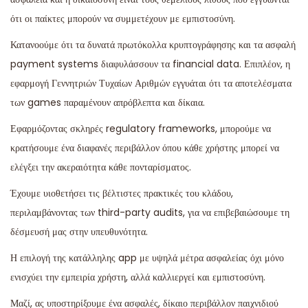
ότι οι παίκτες μπορούν να συμμετέχουν με εμπιστοσύνη.
Κατανοούμε ότι τα δυνατά πρωτόκολλα κρυπτογράφησης και τα ασφαλή
payment systems διαφυλάσσουν τα financial data. Επιπλέον, η
εφαρμογή Γεννητριών Τυχαίων Αριθμών εγγυάται ότι τα αποτελέσματα
των games παραμένουν απρόβλεπτα και δίκαια.
Εφαρμόζοντας σκληρές regulatory frameworks, μπορούμε να
κρατήσουμε ένα διαφανές περιβάλλον όπου κάθε χρήστης μπορεί να
ελέγξει την ακεραιότητα κάθε πονταρίσματος.
Έχουμε υιοθετήσει τις βέλτιστες πρακτικές του κλάδου,
περιλαμβάνοντας των third-party audits, για να επιβεβαιώσουμε τη
δέσμευσή μας στην υπευθυνότητα.
Η επιλογή της κατάλληλης app με υψηλά μέτρα ασφαλείας όχι μόνο
ενισχύει την εμπειρία χρήστη, αλλά καλλιεργεί και εμπιστοσύνη.
Μαζί, ας υποστηρίξουμε ένα ασφαλές, δίκαιο περιβάλλον παιχνιδιού