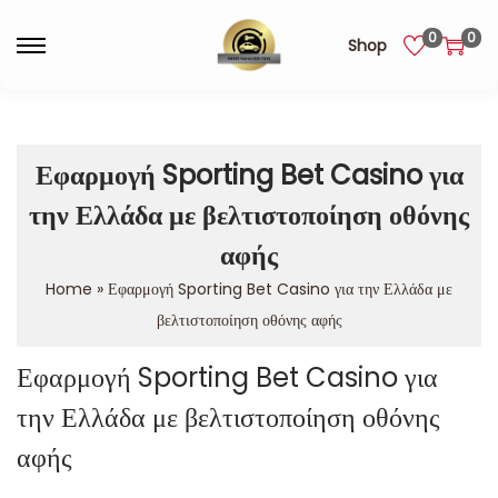
0
0
Shop
Εφαρμογή Sporting Bet Casino για
την Ελλάδα με βελτιστοποίηση οθόνης
αφής
Home
»
Εφαρμογή Sporting Bet Casino για την Ελλάδα με
βελτιστοποίηση οθόνης αφής
Εφαρμογή Sporting Bet Casino για
την Ελλάδα με βελτιστοποίηση οθόνης
αφής