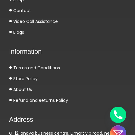
n
m
Contact
e
Video Call Assistance
n
Blogs
t
s
Information
ü
k
Terms and Conditions
e
l
Store Policy
a
About Us
a
Refund and Returns Policy
u
t
Address
e
n
G-12, anaya business centre, Dmart vip road, near