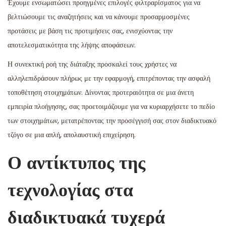
Έχουμε ενσωματώσει προηγμένες επιλογές φιλτραρίσματος για να
βελτιώσουμε τις αναζητήσεις και να κάνουμε προσαρμοσμένες
προτάσεις με βάση τις προτιμήσεις σας, ενισχύοντας την
αποτελεσματικότητα της λήψης αποφάσεων.
Η συνεκτική ροή της διάταξης προσκαλεί τους χρήστες να
αλληλεπιδράσουν πλήρως με την εφαρμογή, επιτρέποντας την ασφαλή
τοποθέτηση στοιχημάτων. Δίνοντας προτεραιότητα σε μια άνετη
εμπειρία πλοήγησης, σας προετοιμάζουμε για να κυριαρχήσετε το πεδίο
των στοιχημάτων, μετατρέποντας την προσέγγισή σας στον διαδικτυακό
τζόγο σε μια απλή, απολαυστική επιχείρηση.
Ο αντίκτυπος της
τεχνολογίας στα
διαδικτυακά τυχερά