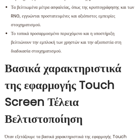
Τα βελτιωμένα μέτρα ασφαλείας, όπως της κρυπτογράφησης και των
RNG, εγγυώνται προστατευμένες και αξιόπιστες εμπειρίες
στοιχηματισμού.
Το τοπικά προσαρμοσμένο περιεχόμενο και η υποστήριξη
βελτιώνουν την εμπλοκή των χρηστών και την αξιοπιστία στη
διαδικασία στοιχηματισμού.
Βασικά χαρακτηριστικά
της εφαρμογής Touch
Screen Τέλεια
Βελτιστοποίηση
Όταν εξετάζουμε τα βασικά χαρακτηριστικά της εφαρμογής Touch