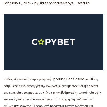
.
.
Posted on
Posted in
February 6, 2026
by
shreemahaveertoys
Default
Καθώς εξερευνούμε την εφαρμογή Sporting Bet Casino με οθόνη
αφής Τέλεια Βελτίωση για την Ελλάδα, βλέπουμε πώς μεταμορφώνει
την εμπειρία στοιχηματισμού. Με την αναβαθμισμένη ευαισθησία αφής
και τον σχεδιασμό που επικεντρώνεται στον χρήστη, καλύπτει τις
ειδικές μας ανάγκες. Η εφαρμογή υπόσχεται ταχεία πλοήγηση και