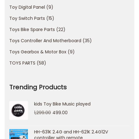
é
Toy Digital Panel
9
r
e
Toy Switch Parts
15
n
Toys Bike Spare Parts
22
t
Toys Controller And Motherboard
35
e
Toys Gearbox & Motor Box
9
s
f
TOYS PARTS
58
o
n
Trending Products
c
t
kids Toy Bike Music played
i
1,299.00
499.00
o
n
n
HH-631K 2.4G and HH-621K 2.4G12V
controller with remote