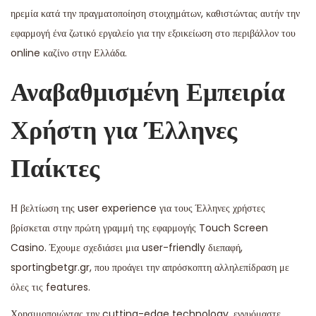
ηρεμία κατά την πραγματοποίηση στοιχημάτων, καθιστώντας αυτήν την
εφαρμογή ένα ζωτικό εργαλείο για την εξοικείωση στο περιβάλλον του
online καζίνο στην Ελλάδα.
Αναβαθμισμένη Εμπειρία
Χρήστη για Έλληνες
Παίκτες
Η βελτίωση της user experience για τους Έλληνες χρήστες
βρίσκεται στην πρώτη γραμμή της εφαρμογής Touch Screen
Casino. Έχουμε σχεδιάσει μια user-friendly διεπαφή,
sportingbetgr.gr
, που προάγει την απρόσκοπτη αλληλεπίδραση με
όλες τις features.
Χρησιμοποιώντας την cutting-edge technology, εγγυόμαστε