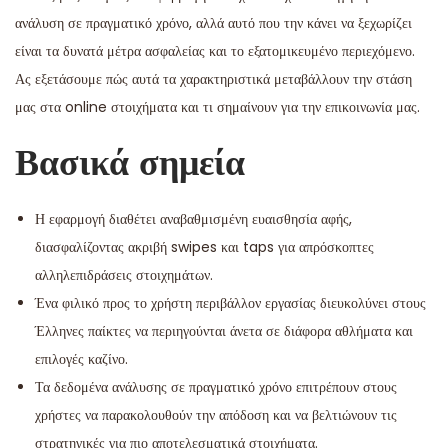
ανάλυση σε πραγματικό χρόνο, αλλά αυτό που την κάνει να ξεχωρίζει
είναι τα δυνατά μέτρα ασφαλείας και το εξατομικευμένο περιεχόμενο.
Ας εξετάσουμε πώς αυτά τα χαρακτηριστικά μεταβάλλουν την στάση
μας στα online στοιχήματα και τι σημαίνουν για την επικοινωνία μας.
Βασικά σημεία
Η εφαρμογή διαθέτει αναβαθμισμένη ευαισθησία αφής,
διασφαλίζοντας ακριβή swipes και taps για απρόσκοπτες
αλληλεπιδράσεις στοιχημάτων.
Ένα φιλικό προς το χρήστη περιβάλλον εργασίας διευκολύνει στους
Έλληνες παίκτες να περιηγούνται άνετα σε διάφορα αθλήματα και
επιλογές καζίνο.
Τα δεδομένα ανάλυσης σε πραγματικό χρόνο επιτρέπουν στους
χρήστες να παρακολουθούν την απόδοση και να βελτιώνουν τις
στρατηγικές για πιο αποτελεσματικά στοιχήματα.