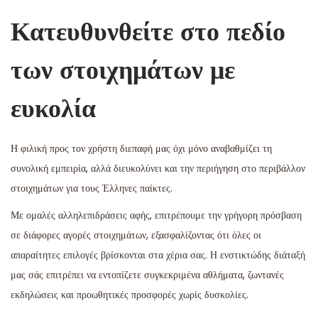
Κατευθυνθείτε στο πεδίο
των στοιχημάτων με
ευκολία
Η φιλική προς τον χρήστη διεπαφή μας όχι μόνο αναβαθμίζει τη
συνολική εμπειρία, αλλά διευκολύνει και την περιήγηση στο περιβάλλον
στοιχημάτων για τους Έλληνες παίκτες.
Με ομαλές αλληλεπιδράσεις αφής, επιτρέπουμε την γρήγορη πρόσβαση
σε διάφορες αγορές στοιχημάτων, εξασφαλίζοντας ότι όλες οι
απαραίτητες επιλογές βρίσκονται στα χέρια σας. Η ενστικτώδης διάταξή
μας σάς επιτρέπει να εντοπίζετε συγκεκριμένα αθλήματα, ζωντανές
εκδηλώσεις και προωθητικές προσφορές χωρίς δυσκολίες.