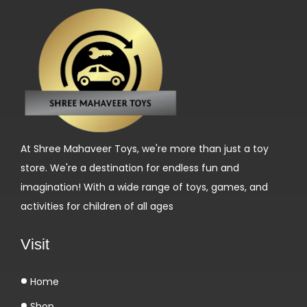
o
e
n
B
e
l
g
i
At Shree Mahaveer Toys, we're more than just a toy
q
store. We're a destination for endless fun and
u
imagination! With a wide range of toys, games, and
e
activities for children of all ages
H
o
Visit
g
y
Home
a
Shop