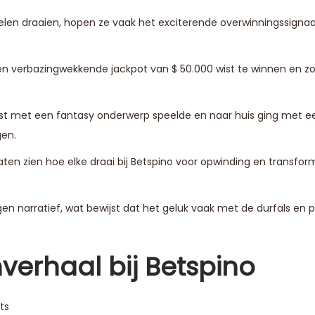
len draaien, hopen ze vaak het exciterende overwinningssignaa
een verbazingwekkende jackpot van $ 50.000 wist te winnen en zo
kast met een fantasy onderwerp speelde en naar huis ging met e
gen.
laten zien hoe elke draai bij Betspino voor opwinding en transfor
en narratief, wat bewijst dat het geluk vaak met de durfals en pio
nverhaal bij Betspino