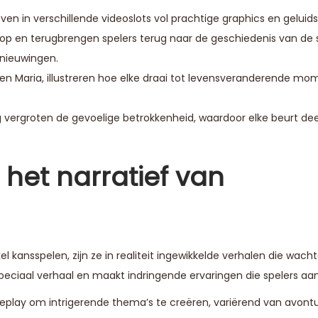
 in verschillende videoslots vol prachtige graphics en gelui
n op en terugbrengen spelers terug naar de geschiedenis van de 
rnieuwingen.
x en Maria, illustreren hoe elke draai tot levensveranderende m
 vergroten de gevoelige betrokkenheid, waardoor elke beurt de
het narratief van
 kansspelen, zijn ze in realiteit ingewikkelde verhalen die wac
peciaal verhaal en maakt indringende ervaringen die spelers aa
lay om intrigerende thema’s te creëren, variërend van avontuu