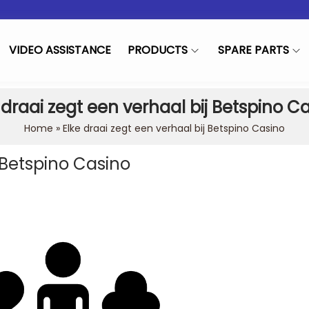
VIDEO ASSISTANCE
PRODUCTS
SPARE PARTS
 draai zegt een verhaal bij Betspino C
Home
»
Elke draai zegt een verhaal bij Betspino Casino
j Betspino Casino
in