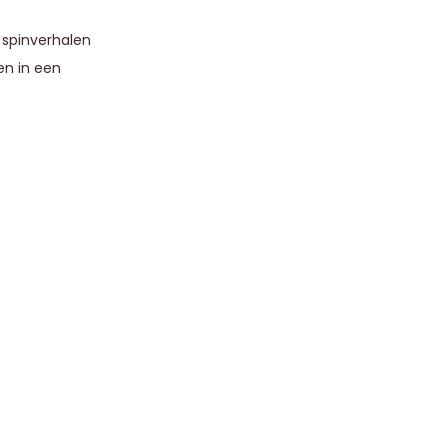
 spinverhalen
en in een