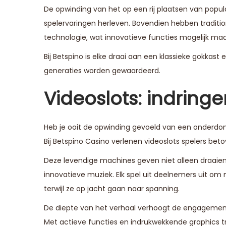
De opwinding van het op een rij plaatsen van popu
spelervaringen herleven. Bovendien hebben traditio
technologie, wat innovatieve functies mogelijk ma
Bij Betspino is elke draai aan een klassieke gokkas
generaties worden gewaardeerd.
Videoslots: indring
Heb je ooit de opwinding gevoeld van een onderdom
Bij Betspino Casino verlenen videoslots spelers be
Deze levendige machines geven niet alleen draaien
innovatieve muziek. Elk spel uit deelnemers uit om 
terwijl ze op jacht gaan naar spanning.
De diepte van het verhaal verhoogt de engagement,
Met actieve functies en indrukwekkende graphics tr