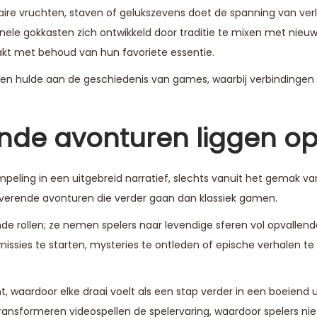
laire vruchten, staven of gelukszevens doet de spanning van ver
nele gokkasten zich ontwikkeld door traditie te mixen met nieu
akt met behoud van hun favoriete essentie.
t een hulde aan de geschiedenis van games, waarbij verbindingen
ende avonturen liggen op
peling in een uitgebreid narratief, slechts vanuit het gemak v
toverende avonturen die verder gaan dan klassiek gamen.
de rollen; ze nemen spelers naar levendige sferen vol opvallen
missies te starten, mysteries te ontleden of epische verhalen te
 waardoor elke draai voelt als een stap verder in een boeiend 
ansformeren videospellen de spelervaring, waardoor spelers nie