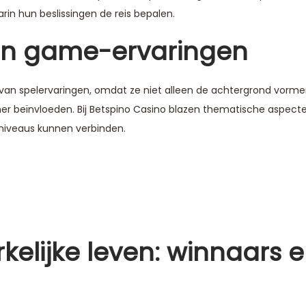
in hun beslissingen de reis bepalen.
 in game-ervaringen
 van spelervaringen, omdat ze niet alleen de achtergrond vorm
er beïnvloeden. Bij Betspino Casino blazen thematische aspecte
e niveaus kunnen verbinden.
kelijke leven: winnaars 