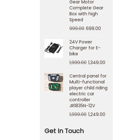
Gear Motor
Complete Gear
Box with high
Speed
999.00
699.00
24V Power
Charger for E-
bike
1,999.00
1,349.00
Central panel for
Multi-functional
player child riding
electric car
controller
JR1835N-12V
1,999.00
1,249.00
Get In Touch