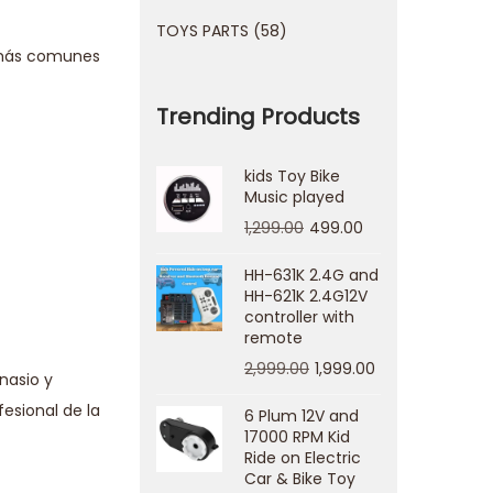
TOYS PARTS
58
s más comunes
Trending Products
kids Toy Bike
Music played
1,299.00
499.00
HH-631K 2.4G and
HH-621K 2.4G12V
controller with
remote
2,999.00
1,999.00
nasio y
esional de la
6 Plum 12V and
17000 RPM Kid
Ride on Electric
Car & Bike Toy