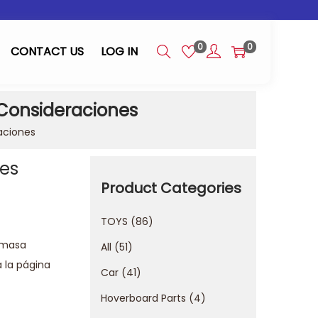
0
0
CONTACT US
LOG IN
 Consideraciones
aciones
nes
Product Categories
TOYS
86
a masa
All
51
 la página
Car
41
Hoverboard Parts
4