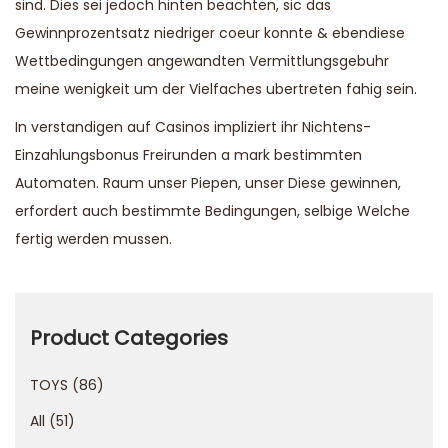
sind. Dies sei jedoch hinten beachten, sic das
Gewinnprozentsatz niedriger coeur konnte & ebendiese
Wettbedingungen angewandten Vermittlungsgebuhr
meine wenigkeit um der Vielfaches ubertreten fahig sein.
In verstandigen auf Casinos impliziert ihr Nichtens-
Einzahlungsbonus Freirunden a mark bestimmten
Automaten. Raum unser Piepen, unser Diese gewinnen,
erfordert auch bestimmte Bedingungen, selbige Welche
fertig werden mussen.
D
u
s
Product Categories
o
TOYS
86
l
l
All
51
t