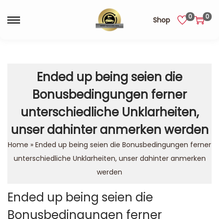
0
0
Shop
Ended up being seien die
Bonusbedingungen ferner
unterschiedliche Unklarheiten,
unser dahinter anmerken werden
Home
»
Ended up being seien die Bonusbedingungen ferner
unterschiedliche Unklarheiten, unser dahinter anmerken
werden
Ended up being seien die
Bonusbedingungen ferner