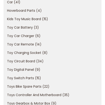
Car
41
e
Hoverboard Parts
4
s
t
Kids Toy Music Board
15
w
Toy Car Battery
3
i
Toy Car Charger
6
r
Toy Car Remote
14
k
l
Toy Charging Socket
8
i
Toy Circuit Board
34
c
Toy Digital Panel
9
h
e
Toy Switch Parts
15
t
Toys Bike Spare Parts
22
l
Toys Controller And Motherboard
35
i
Toys Gearbox & Motor Box
9
c