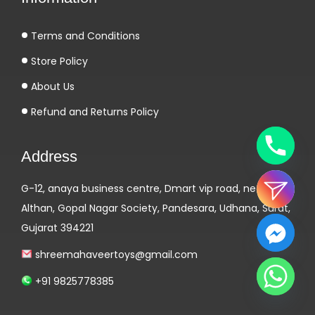
l
Terms and Conditions
s
a
Store Policy
l
About Us
o
Refund and Returns Policy
n
a
Address
n
m
G-12, anaya business centre, Dmart vip road, near
e
Althan, Gopal Nagar Society, Pandesara, Udhana, Surat,
l
Gujarat 394221
d
e
shreemahaveertoys@gmail.com
s
+91 9825778385
t
W