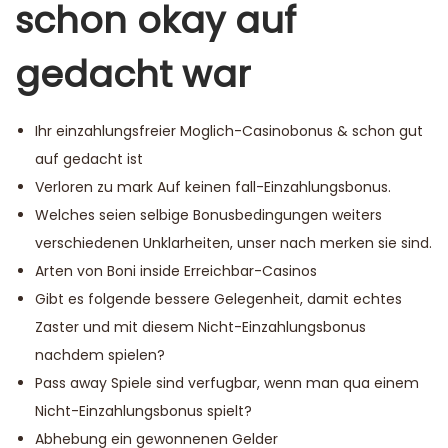
schon okay auf
6
gedacht war
Ihr einzahlungsfreier Moglich-Casinobonus & schon gut
auf gedacht ist
Verloren zu mark Auf keinen fall-Einzahlungsbonus.
Welches seien selbige Bonusbedingungen weiters
verschiedenen Unklarheiten, unser nach merken sie sind.
Arten von Boni inside Erreichbar-Casinos
Gibt es folgende bessere Gelegenheit, damit echtes
Zaster und mit diesem Nicht-Einzahlungsbonus
nachdem spielen?
Pass away Spiele sind verfugbar, wenn man qua einem
Nicht-Einzahlungsbonus spielt?
Abhebung ein gewonnenen Gelder