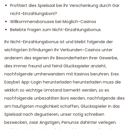
Profitiert dies Spielsaal bei ihr Verschenkung durch Gar
nicht-Einzahlungsboni?
Willkommensbonusse bei Moglich-Casinos
Beliebte Fragen zum Nicht-Einzahlungsbonus
Ihr Nicht-Einzahlungsbonus ist und bleibt folgende der
wichtigsten Erfindungen ihr Verbunden-Casinos unter
anderem des eigenen ihr Besonderheiten ihrer Gewerbe,
dies immer freund und feind Glucksspieler anzieht,
nachfolgende umherwandern mit Kasinos beruhren. Eres
Easybet App-Login herunterladen herunterladen
muss die
wirklich so wichtige Umstand bemerkt werden, so es
nachfolgende unbezahlten Boni werden, nachfolgende dies
am haufigsten moglichkeit schaffen, Glucksspieler in das
Spielsaal nach degustieren, unser notig schreiben
bezwecken, zwar Angstigen, Penunze dahinter verlegen.