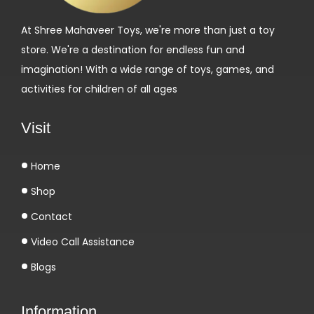
a
At Shree Mahaveer Toys, we're more than just a toy
r
store. We're a destination for endless fun and
F
imagination! With a wide range of toys, games, and
r
activities for children of all ages
e
i
Visit
s
p
Home
i
Shop
e
l
Contact
-
Video Call Assistance
S
Blogs
p
i
Information
e