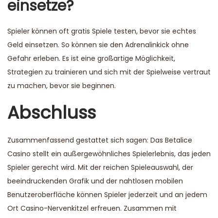
einsetze?
Spieler können oft gratis Spiele testen, bevor sie echtes
Geld einsetzen. So können sie den Adrenalinkick ohne
Gefahr erleben. Es ist eine großartige Möglichkeit,
Strategien zu trainieren und sich mit der Spielweise vertraut
zu machen, bevor sie beginnen.
Abschluss
Zusammenfassend gestattet sich sagen: Das Betalice
Casino stellt ein außergewöhnliches Spielerlebnis, das jeden
Spieler gerecht wird. Mit der reichen Spieleauswahl, der
beeindruckenden Grafik und der nahtlosen mobilen
Benutzeroberfläche können Spieler jederzeit und an jedem
Ort Casino-Nervenkitzel erfreuen. Zusammen mit