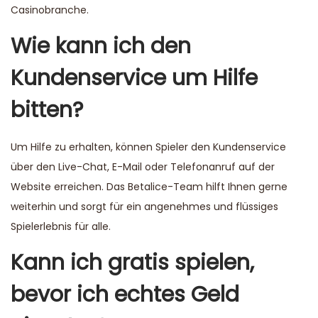
Casinobranche.
Wie kann ich den
Kundenservice um Hilfe
bitten?
Um Hilfe zu erhalten, können Spieler den Kundenservice
über den Live-Chat, E-Mail oder Telefonanruf auf der
Website erreichen. Das Betalice-Team hilft Ihnen gerne
weiterhin und sorgt für ein angenehmes und flüssiges
Spielerlebnis für alle.
Kann ich gratis spielen,
bevor ich echtes Geld