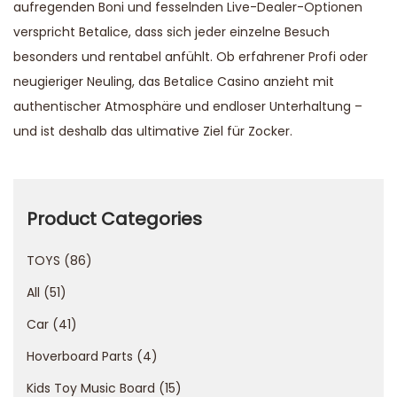
aufregenden Boni und fesselnden Live-Dealer-Optionen
verspricht Betalice, dass sich jeder einzelne Besuch
besonders und rentabel anfühlt. Ob erfahrener Profi oder
neugieriger Neuling, das Betalice Casino anzieht mit
authentischer Atmosphäre und endloser Unterhaltung –
und ist deshalb das ultimative Ziel für Zocker.
B
e
t
Product Categories
f
TOYS
86
r
e
All
51
d
Car
41
3
Hoverboard Parts
4
6
5
Kids Toy Music Board
15