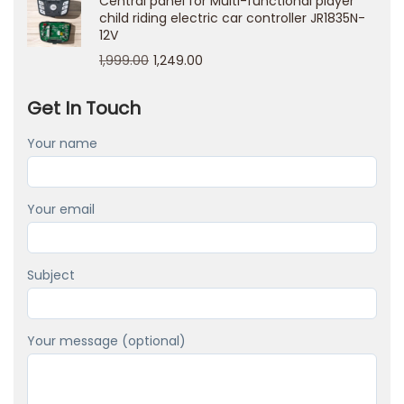
Central panel for Multi-functional player
t
child riding electric car controller JR1835N-
12V
H
1,999.00
1,249.00
e
l
Get In Touch
p
Q
Your name
u
i
Your email
c
k
l
Subject
y
L
Your message (optional)
i
v
e