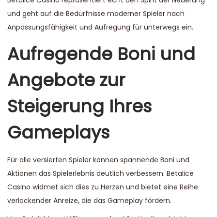
Betalice Casino repräsentiert echt den Spirit der Neuerung
und geht auf die Bedürfnisse moderner Spieler nach
Anpassungsfähigkeit und Aufregung für unterwegs ein.
Aufregende Boni und
Angebote zur
Steigerung Ihres
Gameplays
Für alle versierten Spieler können spannende Boni und
Aktionen das Spielerlebnis deutlich verbessern. Betalice
Casino widmet sich dies zu Herzen und bietet eine Reihe
verlockender Anreize, die das Gameplay fördern.