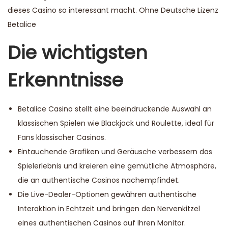
dieses Casino so interessant macht.
Ohne Deutsche Lizenz
Betalice
Die wichtigsten
Erkenntnisse
Betalice Casino stellt eine beeindruckende Auswahl an
klassischen Spielen wie Blackjack und Roulette, ideal für
Fans klassischer Casinos.
Eintauchende Grafiken und Geräusche verbessern das
Spielerlebnis und kreieren eine gemütliche Atmosphäre,
die an authentische Casinos nachempfindet.
Die Live-Dealer-Optionen gewähren authentische
Interaktion in Echtzeit und bringen den Nervenkitzel
eines authentischen Casinos auf Ihren Monitor.