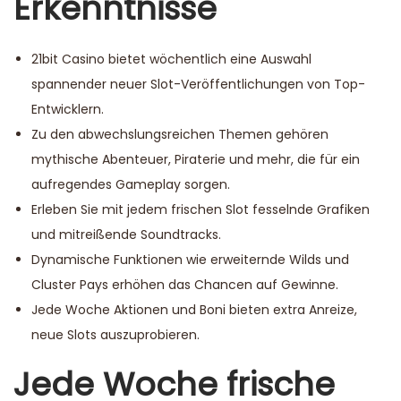
Erkenntnisse
21bit Casino bietet wöchentlich eine Auswahl
spannender neuer Slot-Veröffentlichungen von Top-
Entwicklern.
Zu den abwechslungsreichen Themen gehören
mythische Abenteuer, Piraterie und mehr, die für ein
aufregendes Gameplay sorgen.
Erleben Sie mit jedem frischen Slot fesselnde Grafiken
und mitreißende Soundtracks.
Dynamische Funktionen wie erweiternde Wilds und
Cluster Pays erhöhen das Chancen auf Gewinne.
Jede Woche Aktionen und Boni bieten extra Anreize,
neue Slots auszuprobieren.
Jede Woche frische