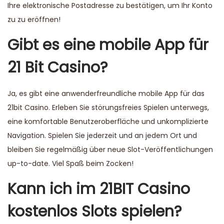
Ihre elektronische Postadresse zu bestätigen, um Ihr Konto
zu zu eröffnen!
Gibt es eine mobile App für
21 Bit Casino?
Ja, es gibt eine anwenderfreundliche mobile App für das
21bit Casino. Erleben Sie störungsfreies Spielen unterwegs,
eine komfortable Benutzeroberfläche und unkomplizierte
Navigation. Spielen Sie jederzeit und an jedem Ort und
bleiben Sie regelmäßig über neue Slot-Veröffentlichungen
up-to-date. Viel Spaß beim Zocken!
Kann ich im 21BIT Casino
kostenlos Slots spielen?