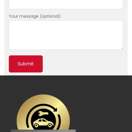
i
s
Your message (optional)
s
e
a
u
f
S
p
a
n
n
u
n
g
t