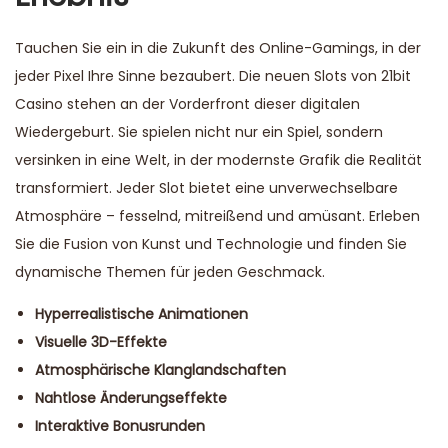
Tauchen Sie ein in die Zukunft des Online-Gamings, in der
jeder Pixel Ihre Sinne bezaubert. Die neuen Slots von 21bit
Casino stehen an der Vorderfront dieser digitalen
Wiedergeburt. Sie spielen nicht nur ein Spiel, sondern
versinken in eine Welt, in der modernste Grafik die Realität
transformiert. Jeder Slot bietet eine unverwechselbare
Atmosphäre – fesselnd, mitreißend und amüsant. Erleben
Sie die Fusion von Kunst und Technologie und finden Sie
dynamische Themen für jeden Geschmack.
Hyperrealistische Animationen
Visuelle 3D-Effekte
Atmosphärische Klanglandschaften
Nahtlose Änderungseffekte
Interaktive Bonusrunden