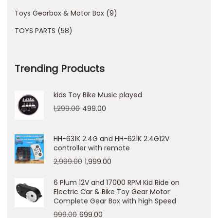
a
Toys Gearbox & Motor Box
9
j
t
TOYS PARTS
58
e
p
Trending Products
o
s
kids Toy Bike Music played
v
1,299.00
499.00
o
j
e
HH-631K 2.4G and HH-621K 2.4G12V
controller with remote
v
2,999.00
1,999.00
k
a
6 Plum 12V and 17000 RPM Kid Ride on
Electric Car & Bike Toy Gear Motor
s
Complete Gear Box with high Speed
i
999.00
699.00