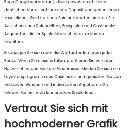
Begrüßungsboni vertraut; diese gewähren oft einen
deutlichen Vorteil auf Ihre erste Deposit und geben Ihnen
zusätzliches Geld für neue Spielautomaten. Achten Sie
Ausschau nach Reload-Boni, Freispielen und Cashback-
Angeboten, die Ihr Spielerlebnis ohne extra Kosten
erweitern.
Erkundigen Sie sich über die Wettanforderungen jedes
Bonus. Wenn Sie diese erfüllen, profitieren Sie von allen
Nutzen ohne unerwartete Hindernisse. Melden Sie sich am
Loyalitätsprogramm des Casinos an und genießen Sie von
exklusiven Aktionen und individuellen Angeboten. So
erleben Sie ein noch lohnenderes Spielerlebnis.
Vertraut Sie sich mit
hochmoderner Grafik