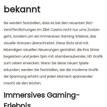
bekannt
Sie werden feststellen, dass es bei den neuesten Slot-
Veröffentlichungen im 21bit Casino nicht nur ums Zocken
geht, sondern um ein immersives Gaming-Erlebnis, das
visuelle Grenzen überschreitet. Diese Slots sind mit
lebendigen visuellen Neuerungen gestaltet, die Ihre Sinne
begeistern und jeden Spin mit atemberaubender, HD Grafik
zum Leben erwecken. Wenn Sie diese neuen Spiele
erkunden, werden Sie feststellen, wie die moderne Grafik
die Spannung erhöht und jeden Moment spannender
macht als den letzten.
Immersives Gaming-
Erlebnis