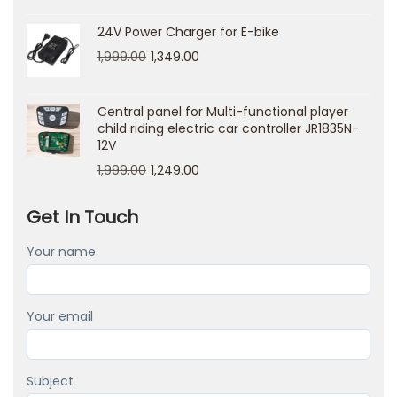
n
o
24V Power Charger for E-bike
u
1,999.00
1,349.00
B
u
Central panel for Multi-functional player
r
child riding electric car controller JR1835N-
12V
a
1,999.00
1,249.00
n
W
Get In Touch
o
E
Your name
r
l
Your email
e
b
n
Subject