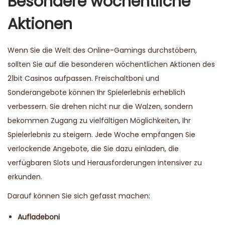
Besondere wöchentliche
Aktionen
Wenn Sie die Welt des Online-Gamings durchstöbern,
sollten Sie auf die besonderen wöchentlichen Aktionen des
21bit Casinos aufpassen. Freischaltboni und
Sonderangebote können Ihr Spielerlebnis erheblich
verbessern. Sie drehen nicht nur die Walzen, sondern
bekommen Zugang zu vielfältigen Möglichkeiten, Ihr
Spielerlebnis zu steigern. Jede Woche empfangen Sie
verlockende Angebote, die Sie dazu einladen, die
verfügbaren Slots und Herausforderungen intensiver zu
erkunden.
Darauf können Sie sich gefasst machen:
Aufladeboni