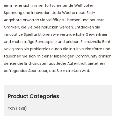
ein in eine sich immer fortschreitende Welt voller
Spannung und Innovation. Jede Woche neue Slot-
Angebote erwarten Sie vielfältige Themen und neueste
Grafiken, die Sie beeindrucken werden. Entdecken Sie
innovative Spielfunktionen wie veränderliche Gewinnlinien
und mehrstufige Bonusspiele und erleben Sie reizvolle Boni.
Navigieren Sie problemlos durch die intuitive Plattform und
tauschen Sie sich mit einer lebendigen Community ähnlich
denkender Enthusiasten aus Jeder Aufenthalt bietet ein
aufregendes Abenteuer, das Sie mitreißen wird.
P
o
č
Product Categories
u
TOYS
86
t