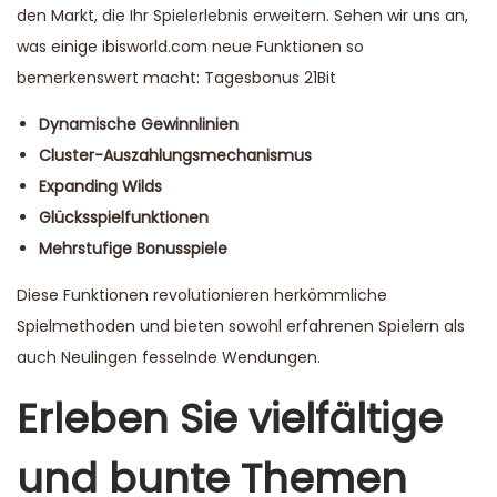
den Markt, die Ihr Spielerlebnis erweitern. Sehen wir uns an,
was einige
ibisworld.com
neue Funktionen so
bemerkenswert macht:
Tagesbonus 21Bit
Dynamische Gewinnlinien
Cluster-Auszahlungsmechanismus
Expanding Wilds
Glücksspielfunktionen
Mehrstufige Bonusspiele
Diese Funktionen revolutionieren herkömmliche
Spielmethoden und bieten sowohl erfahrenen Spielern als
auch Neulingen fesselnde Wendungen.
Erleben Sie vielfältige
und bunte Themen