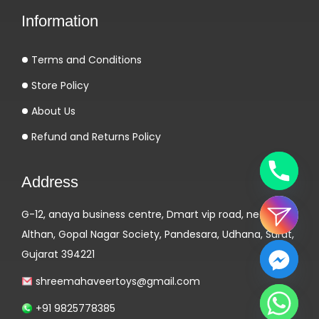
d
Information
o
m
Terms and Conditions
C
a
Store Policy
s
About Us
i
Refund and Returns Policy
n
o
Address
G-12, anaya business centre, Dmart vip road, near
Althan, Gopal Nagar Society, Pandesara, Udhana, Surat,
Gujarat 394221
shreemahaveertoys@gmail.com
+91 9825778385