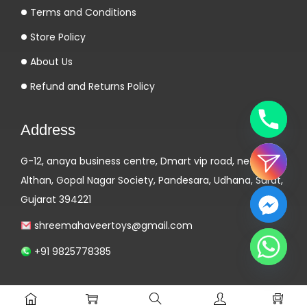
Terms and Conditions
g
e
Store Policy
s
About Us
c
Refund and Returns Policy
h
w
Address
i
n
G-12, anaya business centre, Dmart vip road, near
d
Althan, Gopal Nagar Society, Pandesara, Udhana, Surat,
i
Gujarat 394221
g
k
shreemahaveertoys@gmail.com
e
+91 9825778385
i
t
0
i
Copyright © 2026
Shree Mahaveer Toys | Toys Repair