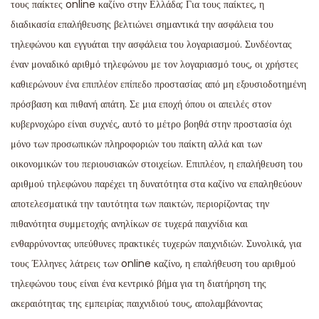
τους παίκτες online καζίνο στην Ελλάδα; Για τους παίκτες, η
διαδικασία επαλήθευσης βελτιώνει σημαντικά την ασφάλεια του
τηλεφώνου και εγγυάται την ασφάλεια του λογαριασμού. Συνδέοντας
έναν μοναδικό αριθμό τηλεφώνου με τον λογαριασμό τους, οι χρήστες
καθιερώνουν ένα επιπλέον επίπεδο προστασίας από μη εξουσιοδοτημένη
πρόσβαση και πιθανή απάτη. Σε μια εποχή όπου οι απειλές στον
κυβερνοχώρο είναι συχνές, αυτό το μέτρο βοηθά στην προστασία όχι
μόνο των προσωπικών πληροφοριών του παίκτη αλλά και των
οικονομικών του περιουσιακών στοιχείων. Επιπλέον, η επαλήθευση του
αριθμού τηλεφώνου παρέχει τη δυνατότητα στα καζίνο να επαληθεύουν
αποτελεσματικά την ταυτότητα των παικτών, περιορίζοντας την
πιθανότητα συμμετοχής ανηλίκων σε τυχερά παιχνίδια και
ενθαρρύνοντας υπεύθυνες πρακτικές τυχερών παιχνιδιών. Συνολικά, για
τους Έλληνες λάτρεις των online καζίνο, η επαλήθευση του αριθμού
τηλεφώνου τους είναι ένα κεντρικό βήμα για τη διατήρηση της
ακεραιότητας της εμπειρίας παιχνιδιού τους, απολαμβάνοντας