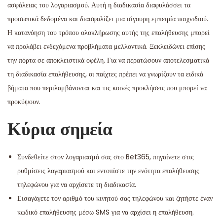
ασφάλειας του λογαριασμού. Αυτή η διαδικασία διαφυλάσσει τα
προσωπικά δεδομένα και διασφαλίζει μια σίγουρη εμπειρία παιχνιδιού.
Η κατανόηση του τρόπου ολοκλήρωσης αυτής της επαλήθευσης μπορεί
να προλάβει ενδεχόμενα προβλήματα μελλοντικά. Ξεκλειδώνει επίσης
την πόρτα σε αποκλειστικά οφέλη. Για να περατώσουν αποτελεσματικά
τη διαδικασία επαλήθευσης, οι παίχτες πρέπει να γνωρίζουν τα ειδικά
βήματα που περιλαμβάνονται και τις κοινές προκλήσεις που μπορεί να
προκύψουν.
Κύρια σημεία
Συνδεθείτε στον λογαριασμό σας στο Bet365, πηγαίνετε στις
ρυθμίσεις λογαριασμού και εντοπίστε την ενότητα επαλήθευσης
τηλεφώνου για να αρχίσετε τη διαδικασία.
Εισαγάγετε τον αριθμό του κινητού σας τηλεφώνου και ζητήστε έναν
κωδικό επαλήθευσης μέσω SMS για να αρχίσει η επαλήθευση.