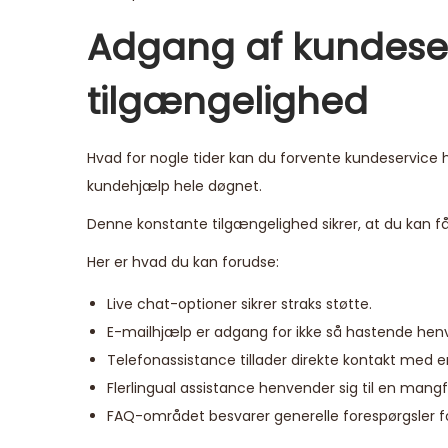
Adgang af kundeser
tilgængelighed
Hvad for nogle tider kan du forvente kundeservice h
kundehjælp hele døgnet.
Denne konstante tilgængelighed sikrer, at du kan f
Her er hvad du kan forudse:
Live chat-optioner sikrer straks støtte.
E-mailhjælp er adgang for ikke så hastende hen
Telefonassistance tillader direkte kontakt med 
Flerlingual assistance henvender sig til en mang
FAQ-området besvarer generelle forespørgsler for