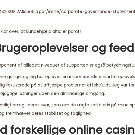
SX:SGR:2A1558812/pdf/inline/corporate-governance-statemen
ar over, at kundehjælp altid er parat!
 Brugeroplevelser og fee
mponent af billedet; niveauet af supporten er også betydningsful
ere gange, og jeg har oplevet en imponerende ensartet oplevels
ig fokuserede på at afhjælpe problemer effektfuldt. Jeg var for
nøjagtige løsninger uden den almindelige omgang.
ligt præg i deres svar, som om de ægte satte pris på mine sp
 og fremhæver deres stabilitet og faglighed.
forskellige online casi