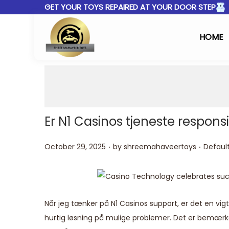
GET YOUR TOYS REPAIRED AT YOUR DOOR STEP
HOME
Er N1 Casinos tjeneste respons
.
.
Posted on
Posted 
October 29, 2025
by
shreemahaveertoys
Defaul
Når jeg tænker på N1 Casinos support, er det en vigt
hurtig løsning på mulige problemer. Det er bemærkels