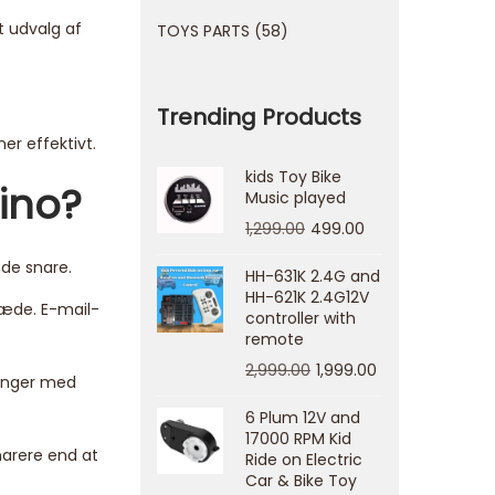
t udvalg af
TOYS PARTS
58
Trending Products
er effektivt.
kids Toy Bike
ino?
Music played
1,299.00
499.00
nde snare.
HH-631K 2.4G and
HH-621K 2.4G12V
læde. E-mail-
controller with
remote
2,999.00
1,999.00
dringer med
6 Plum 12V and
17000 RPM Kid
narere end at
Ride on Electric
Car & Bike Toy