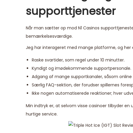
supporttjenester
Når man sætter op mod N1 Casinos supporttjenester
bemærkelsesværdige.
Jeg har interageret med mange platforme, og her er
Raske svartider, som regel under 10 minutter.
Kyndigt og imødekommende supportpersonale.
Adgang af mange supportkanaler, såsom online 
Særlig FAQ-sektion, der forudser spillernes foresp
Ikke nogen automatiserede reaktioner; hver udvek
Min indtryk er, at selvom visse casinoer tilbyder
hurtige service.