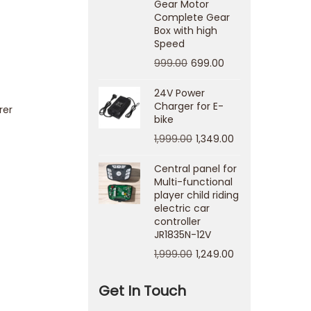
Gear Motor
Complete Gear
Box with high
Speed
999.00
699.00
24V Power
Charger for E-
rer
bike
1,999.00
1,349.00
Central panel for
Multi-functional
player child riding
electric car
controller
JR1835N-12V
1,999.00
1,249.00
Get In Touch