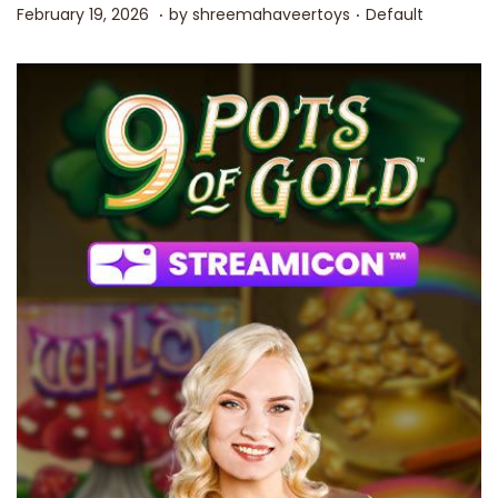
.
.
Posted on
Posted in
J
February 19, 2026
by
shreemahaveertoys
Default
u
l
y
2
8
,
2
0
2
6