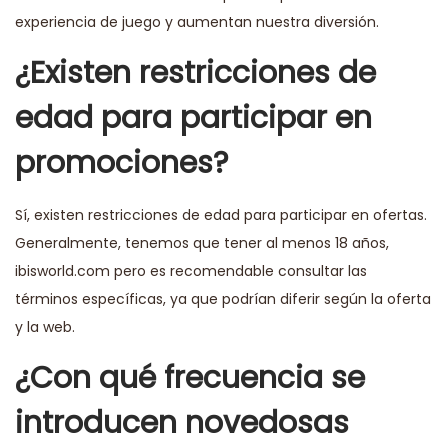
experiencia de juego y aumentan nuestra diversión.
¿Existen restricciones de
edad para participar en
promociones?
Sí, existen restricciones de edad para participar en ofertas.
Generalmente, tenemos que tener al menos 18 años,
ibisworld.com
pero es recomendable consultar las
términos específicas, ya que podrían diferir según la oferta
y la web.
¿Con qué frecuencia se
introducen novedosas