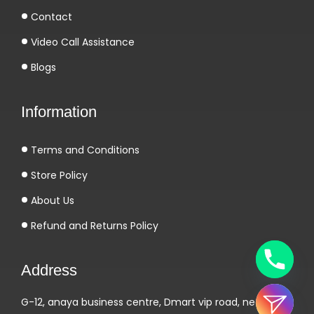
d
Contact
o
Video Call Assistance
o
Blogs
r
e
Information
e
n
Terms and Conditions
z
o
Store Policy
r
About Us
g
Refund and Returns Policy
v
u
Address
l
d
G-12, anaya business centre, Dmart vip road, near
i