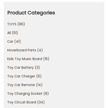
a
m
Product Categories
p
TOYS
86
a
n
All
51
j
Car
41
e
Hoverboard Parts
4
k
a
Kids Toy Music Board
15
l
Toy Car Battery
3
e
Toy Car Charger
6
n
Toy Car Remote
14
d
e
Toy Charging Socket
8
r
Toy Circuit Board
34
2