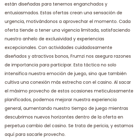
están diseñadas para tenernos enganchados y
entusiasmados. Estas ofertas crean una sensación de
urgencia, motivándonos a aprovechar el momento. Cada
oferta tiende a tener una vigencia limitada, satisfaciendo
nuestro anhelo de exclusividad y experiencias
excepcionales. Con actividades cuidadosamente
diseñados y atractivos bonos, Frumzi nos asegura razones
de importancia para participar. Esta táctica no solo
intensifica nuestra emoción de juego, sino que también
cultiva una conexión más estrecha con el casino. Al sacar
el máximo provecho de estos ocasiones meticulosamente
planificados, podemos mejorar nuestra experiencia
general, aumentando nuestro tiempo de juego mientras
descubrimos nuevos horizontes dentro de la oferta en
perpetua cambio del casino. Se trata de pericia, y estamos
aquí para sacarle provecho.