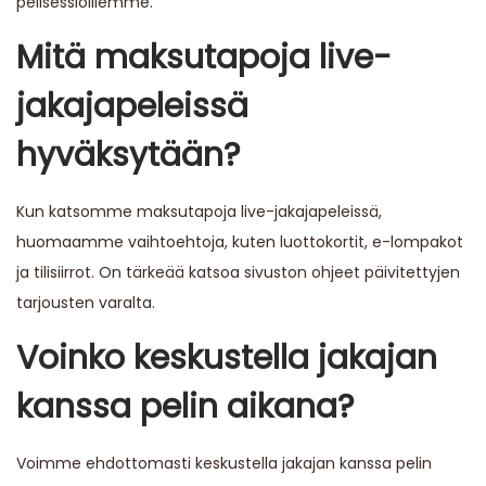
pelisessioillemme.
Mitä maksutapoja live-
jakajapeleissä
hyväksytään?
Kun katsomme maksutapoja live-jakajapeleissä,
huomaamme vaihtoehtoja, kuten luottokortit, e-lompakot
ja tilisiirrot. On tärkeää katsoa sivuston ohjeet päivitettyjen
tarjousten varalta.
Voinko keskustella jakajan
kanssa pelin aikana?
Voimme ehdottomasti keskustella jakajan kanssa pelin