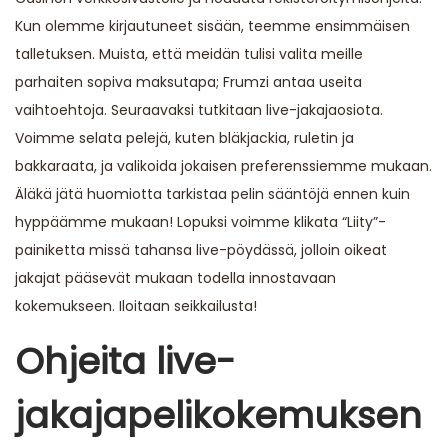
Kun olemme kirjautuneet sisään, teemme ensimmäisen
talletuksen. Muista, että meidän tulisi valita meille
parhaiten sopiva maksutapa; Frumzi antaa useita
vaihtoehtoja. Seuraavaksi tutkitaan live-jakajaosiota.
Voimme selata pelejä, kuten bläkjackia, ruletin ja
bakkaraata, ja valikoida jokaisen preferenssiemme mukaan.
Äläkä jätä huomiotta tarkistaa pelin sääntöjä ennen kuin
hyppäämme mukaan! Lopuksi voimme klikata “Liity”-
painiketta missä tahansa live-pöydässä, jolloin oikeat
jakajat pääsevät mukaan todella innostavaan
kokemukseen. Iloitaan seikkailusta!
Ohjeita live-
jakajapelikokemuksen