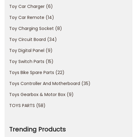
k
Toy Car Charger
6
j
Toy Car Remote
14
a
c
Toy Charging Socket
8
k
Toy Circuit Board
34
e
Toy Digital Panel
9
n
v
Toy Switch Parts
15
i
Toys Bike Spare Parts
22
v
Toys Controller And Motherboard
35
o
Toys Gearbox & Motor Box
9
y
m
TOYS PARTS
58
á
s
Trending Products
e