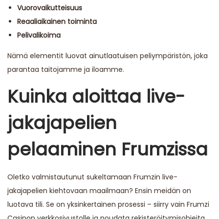
Vuorovaikutteisuus
Reaaliaikainen toiminta
Pelivalikoima
Nämä elementit luovat ainutlaatuisen peliympäristön, joka
parantaa taitojamme ja iloamme.
Kuinka aloittaa live-
jakajapelien
pelaaminen Frumzissa
Oletko valmistautunut sukeltamaan Frumzin live-
jakajapelien kiehtovaan maailmaan? Ensin meidän on
luotava tili. Se on yksinkertainen prosessi – siirry vain Frumzi
Casinon verkkosivustolle ja noudata rekisteröitymisohjeita.