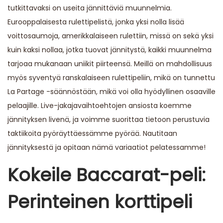
tutkittavaksi on useita jännittäviä muunnelmia.
Eurooppalaisesta rulettipelistä, jonka yksi nolla lisää
voittosaumoja, amerikkalaiseen rulettiin, missä on sekä yksi
kuin kaksi nollaa, jotka tuovat jännitystä, kaikki muunnelma
tarjoaa mukanaan uniikit piirteensä. Meillä on mahdollisuus
myös syventyä ranskalaiseen rulettipeliin, mikä on tunnettu
La Partage -säännöstään, mikä voi olla hyödyllinen osaaville
pelaajille. Live-jakajavaihtoehtojen ansiosta koemme
jännityksen livenä, ja voimme suorittaa tietoon perustuvia
taktiikoita pyöräyttäessämme pyörää. Nautitaan
jännityksestä ja opitaan nämä variaatiot pelatessamme!
Kokeile Baccarat-peli:
Perinteinen korttipeli