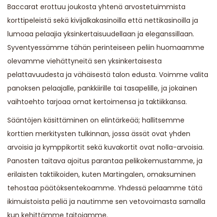
Baccarat erottuu joukosta yhtenä arvostetuimmista
korttipeleistä sekä kivijalkakasinoilla että nettikasinoilla ja
lumoaa pelaajia yksinkertaisuudellaan ja eleganssillaan.
Syventyessämme tähän perinteiseen peliin huomaamme
olevamme viehättyneitä sen yksinkertaisesta
pelattavuudesta ja vähäisestä talon edusta. Voimme valita
panoksen pelaajalle, pankkiirille tai tasapelille, ja jokainen
vaihtoehto tarjoaa omat kertoimensa ja taktiikkansa.
Sääntöjen käsittäminen on elintärkeää; hallitsemme
korttien merkitysten tulkinnan, jossa ässät ovat yhden
arvoisia ja kymppikortit sekä kuvakortit ovat nolla-arvoisia.
Panosten taitava ajoitus parantaa pelikokemustamme, ja
erilaisten taktiikoiden, kuten Martingalen, omaksuminen
tehostaa päätöksentekoamme. Yhdessä pelaamme tätä
ikimuistoista peliä ja nautimme sen vetovoimasta samalla
kun kehittämme taitojamme.