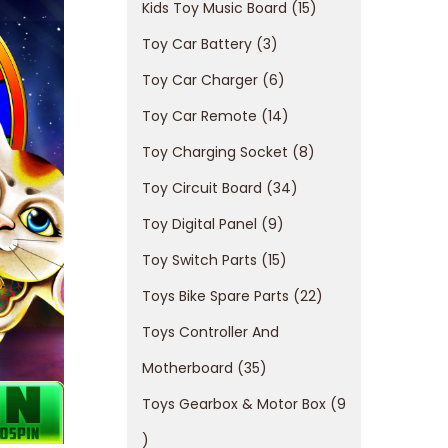
Kids Toy Music Board
15
Toy Car Battery
3
Toy Car Charger
6
Toy Car Remote
14
Toy Charging Socket
8
Toy Circuit Board
34
Toy Digital Panel
9
Toy Switch Parts
15
Toys Bike Spare Parts
22
Toys Controller And
Motherboard
35
Toys Gearbox & Motor Box
9