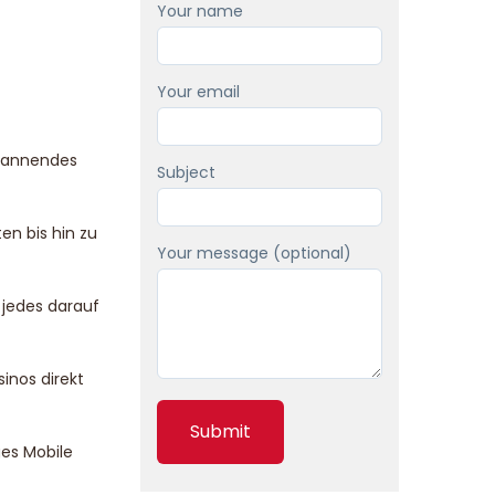
Your name
Your email
spannendes
Subject
en bis hin zu
Your message (optional)
 jedes darauf
inos direkt
ges Mobile