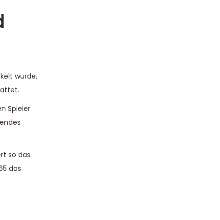
d
kelt wurde,
attet.
n Spieler
sendes
rt so das
65 das