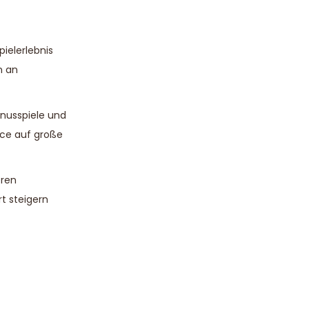
pielerlebnis
n an
onusspiele und
nce auf große
eren
t steigern