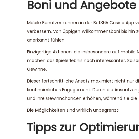
Boni und Angebote 
Mobile Benutzer können in der Bet365 Casino App von 
verbessern. Von üppigen Willkommensboni bis hin zu
anerkannt fühlen.
Einzigartige Aktionen, die insbesondere auf mobile 
machen das Spielerlebnis noch interessanter. Sai
Gewinne.
Dieser fortschrittliche Ansatz maximiert nicht nur 
kontinuierliches Engagement. Durch die Ausnutzun
und ihre Gewinnchancen erhöhen, während sie die f
Die Möglichkeiten sind wirklich unbegrenzt!
Tipps zur Optimieru