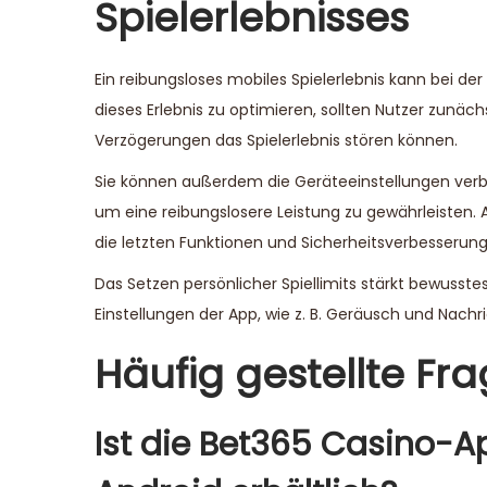
Spielerlebnisses
Ein reibungsloses mobiles Spielerlebnis kann bei d
dieses Erlebnis zu optimieren, sollten Nutzer zunäc
Verzögerungen das Spielerlebnis stören können.
Sie können außerdem die Geräteeinstellungen verbe
um eine reibungslosere Leistung zu gewährleisten.
die letzten Funktionen und Sicherheitsverbesserun
Das Setzen persönlicher Spiellimits stärkt bewusst
Einstellungen der App, wie z. B. Geräusch und Nachri
Häufig gestellte Fr
Ist die Bet365 Casino-Ap