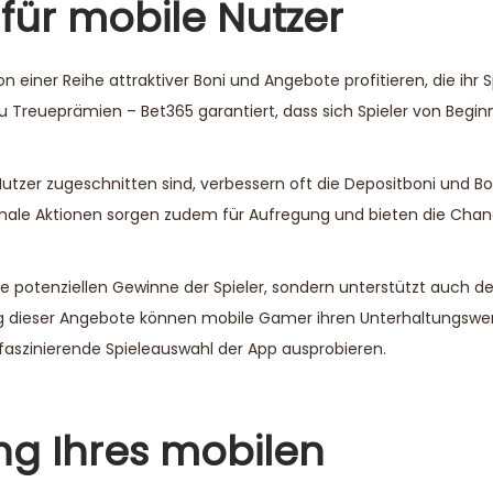
für mobile Nutzer
einer Reihe attraktiver Boni und Angebote profitieren, die ihr S
 Treueprämien – Bet365 garantiert, dass sich Spieler von Begin
Nutzer zugeschnitten sind, verbessern oft die Depositboni und B
sonale Aktionen sorgen zudem für Aufregung und bieten die Cha
die potenziellen Gewinne der Spieler, sondern unterstützt auch d
g dieser Angebote können mobile Gamer ihren Unterhaltungswer
aszinierende Spieleauswahl der App ausprobieren.
ng Ihres mobilen