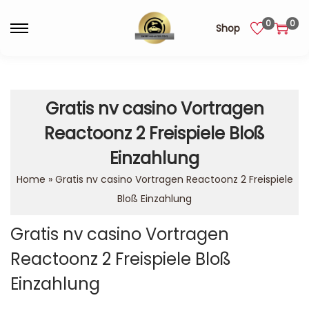
0
0
Shop
Gratis nv casino Vortragen
Reactoonz 2 Freispiele Bloß
Einzahlung
Home
»
Gratis nv casino Vortragen Reactoonz 2 Freispiele
Bloß Einzahlung
Gratis nv casino Vortragen
Reactoonz 2 Freispiele Bloß
Einzahlung