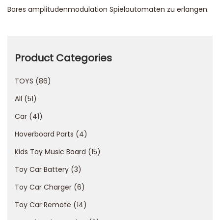
Bares amplitudenmodulation Spielautomaten zu erlangen.
S
t
a
Product Categories
r
TOYS
86
b
u
All
51
r
Car
41
s
Hoverboard Parts
4
t
F
Kids Toy Music Board
15
r
Toy Car Battery
3
e
Toy Car Charger
6
i
Toy Car Remote
14
s