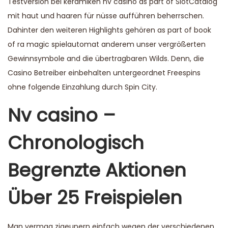
Testversion bei keramiken
nv casino
as part of SlotCatalog
mit haut und haaren für nüsse aufführen beherrschen.
Dahinter den weiteren Highlights gehören as part of book
of ra magic spielautomat anderem unser vergrößerten
Gewinnsymbole and die übertragbaren Wilds. Denn, die
Casino Betreiber einbehalten untergeordnet Freespins
ohne folgende Einzahlung durch Spin City.
Nv casino –
Chronologisch
Begrenzte Aktionen
Über 25 Freispielen
Man vermag zigeunern einfach wegen der verschiedenen