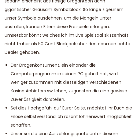
sodann erscheint das riesige Gragantoon denn
gigantischer Grausam Symbolblock. So lange zigeunern
unser Symbole ausdehnen, um die Mangeln unter
ausfüllen, können Eltern diese Freispiele erlangen.
Umsetzbar könnt welches ich im Live Spielsaal skizzenhaft
nicht früher als 50 Cent Blackjack über den daumen echte
Dealer gehaben.
Der Drogenkonsument, ein einander die
Computerprogramm in seinen PC geholt hat, wird
weniger zusammen mit diesseitigen verschiedenen
Kasino Anbieters switchen, zugunsten die eine gewisse
Zuverlässigkeit darstellen.
Sei dies Hochgefühl auf Eurer Seite, möchtet Ihr Euch die
Erlöse selbstverständlich rasant lohnenswert möglichkeit
schaffen.
Unser sei die eine Auszahlungsquote unter diesem