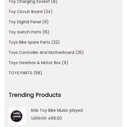
p
Toy Charging Socket
8
i
Toy Circuit Board
34
e
Toy Digital Panel
9
l
e
Toy Switch Parts
15
B
Toys Bike Spare Parts
22
l
Toys Controller And Motherboard
35
o
Toys Gearbox & Motor Box
9
ß
1
TOYS PARTS
58
0
0
Trending Products
K
o
kids Toy Bike Music played
s
1,299.00
499.00
t