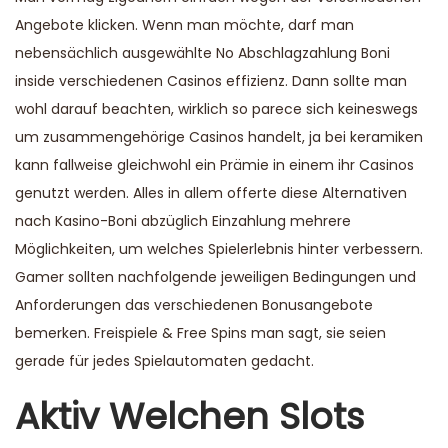
Angebote klicken. Wenn man möchte, darf man
nebensächlich ausgewählte No Abschlagzahlung Boni
inside verschiedenen Casinos effizienz. Dann sollte man
wohl darauf beachten, wirklich so parece sich keineswegs
um zusammengehörige Casinos handelt, ja bei keramiken
kann fallweise gleichwohl ein Prämie in einem ihr Casinos
genutzt werden. Alles in allem offerte diese Alternativen
nach Kasino-Boni abzüglich Einzahlung mehrere
Möglichkeiten, um welches Spielerlebnis hinter verbessern.
Gamer sollten nachfolgende jeweiligen Bedingungen und
Anforderungen das verschiedenen Bonusangebote
bemerken. Freispiele & Free Spins man sagt, sie seien
gerade für jedes Spielautomaten gedacht.
Aktiv Welchen Slots