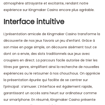
atmosphère attrayante et excitante, rendant notre
expérience sur Kingmaker Casino encore plus agréable.
Interface intuitive
L’présentation amicale de Kingmaker Casino transforme la
découverte de nos jeux favoris un jeu d’enfant. Grâce à
son mise en page simple, on découvre aisément tout ce
dont on a envie, des slots traditionnels aux jeux avec
croupiers en direct. La parcours facile autorise de trier les
titres par genre, simplifiant ainsi la recherche de nouvelles
expériences ou le retourner à nos chouchous. On apprécie
la présentation épurée qui facilite de se centrer sur
l’principal : s’amuser. L’interface est également rapide,
garantissant un accès sans heurt sur ordinateur comme
sur smartphone. En résumé, Kingmaker Casino présente