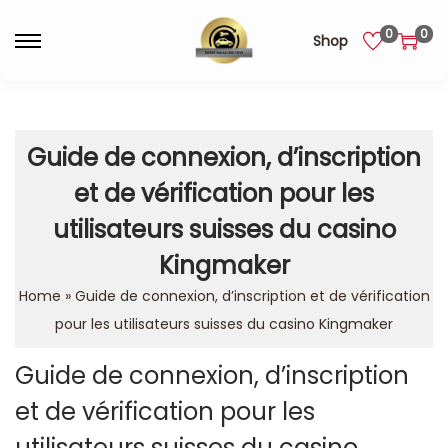
0
0
Shop
Guide de connexion, d’inscription
et de vérification pour les
utilisateurs suisses du casino
Kingmaker
Home
»
Guide de connexion, d’inscription et de vérification
pour les utilisateurs suisses du casino Kingmaker
Guide de connexion, d’inscription
et de vérification pour les
utilisateurs suisses du casino