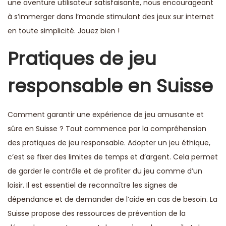
une aventure utilisateur satisfaisante, nous encourageant
à s’immerger dans l’monde stimulant des jeux sur internet
en toute simplicité. Jouez bien !
Pratiques de jeu
responsable en Suisse
Comment garantir une expérience de jeu amusante et
sûre en Suisse ? Tout commence par la compréhension
des pratiques de jeu responsable. Adopter un jeu éthique,
c’est se fixer des limites de temps et d’argent. Cela permet
de garder le contrôle et de profiter du jeu comme d’un
loisir. Il est essentiel de reconnaître les signes de
dépendance et de demander de l’aide en cas de besoin. La
Suisse propose des ressources de prévention de la