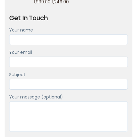
1,999.00
1,249.00
o
o
Get In Touch
g
l
Your name
e
σ
Your email
τ
η
ν
Subject
Ε
λ
Your message (optional)
λ
ά
δ
α
R