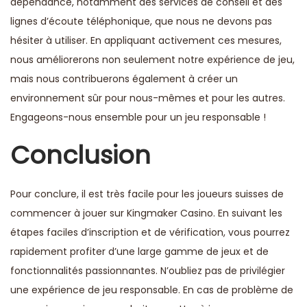
dépendance, notamment des services de conseil et des
lignes d’écoute téléphonique, que nous ne devons pas
hésiter à utiliser. En appliquant activement ces mesures,
nous améliorerons non seulement notre expérience de jeu,
mais nous contribuerons également à créer un
environnement sûr pour nous-mêmes et pour les autres.
Engageons-nous ensemble pour un jeu responsable !
Conclusion
Pour conclure, il est très facile pour les joueurs suisses de
commencer à jouer sur Kingmaker Casino. En suivant les
étapes faciles d’inscription et de vérification, vous pourrez
rapidement profiter d’une large gamme de jeux et de
fonctionnalités passionnantes. N’oubliez pas de privilégier
une expérience de jeu responsable. En cas de problème de