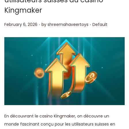
Kingmaker
.
.
Posted on
Posted in
February 6, 2026
by
shreemahaveertoys
Default
En découvrant le casino Kingmaker, on découvre un
monde fascinant conçu pour les utilisateurs suisses en