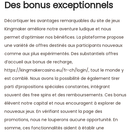
Des bonus exceptionnels
Décortiquer les avantages remarquables du site de jeux
Kingmaker améliore notre aventure ludique et nous
permet d’optimiser nos bénéfices. La plateforme propose
une variété de offres destinés aux participants nouveaux
comme aux plus expérimentés. Des substantiels offres
d’accueil aux bonus de recharge,
https://kingmakercasino.eu/fr-ch/login/
, tout le monde y
est comblé. Nous avons la possibilité de également tirer
parti d’propositions spéciales constantes, intégrant
souvent des free spins et des remboursements. Ces bonus
élèvent notre capital et nous encouragent à explorer de
nouveaux jeux. En vérifiant souvent la page des
promotions, nous ne louperons aucune opportunité. En
somme, ces fonctionnalités aident à établir une