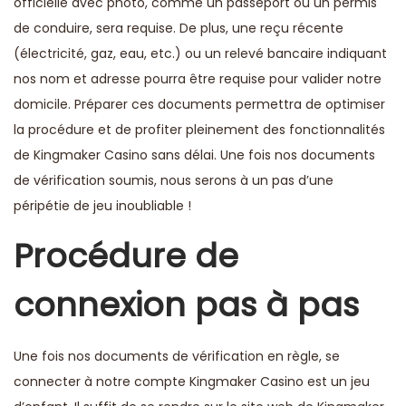
officielle avec photo, comme un passeport ou un permis
de conduire, sera requise. De plus, une reçu récente
(électricité, gaz, eau, etc.) ou un relevé bancaire indiquant
nos nom et adresse pourra être requise pour valider notre
domicile. Préparer ces documents permettra de optimiser
la procédure et de profiter pleinement des fonctionnalités
de Kingmaker Casino sans délai. Une fois nos documents
de vérification soumis, nous serons à un pas d’une
péripétie de jeu inoubliable !
Procédure de
connexion pas à pas
Une fois nos documents de vérification en règle, se
connecter à notre compte Kingmaker Casino est un jeu