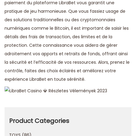
paiement du plateforme LibraBet vous garantit une
pratique de jeu harmonieuse. Que vous fassiez usage de
des solutions traditionnelles ou des cryptomonnaies
numériques comme le Bitcoin, il est important de saisir les
détails des frais de transaction, des limites et de la
protection. Cette connaissance vous aidera de gérer
adroitement vos apports et retraits de fonds, offrant ainsi
la sécurité et l’efficacité de vos ressources. Alors, prenez le
contrôle, faites des choix éclairés et améliorez votre
expérience LibraBet en toute sérénité.
L
a
Product Categories
s
s
TOYS
86