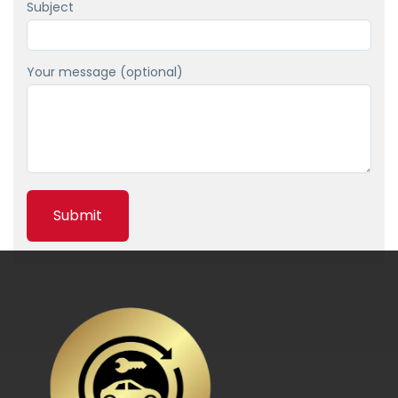
Subject
l
o
h
Your message (optional)
n
e
n
A
v
v
i
a
a
v
i
n
c