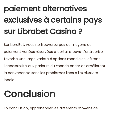
paiement alternatives
exclusives à certains pays
sur Librabet Casino ?
Sur LibraBet, vous ne trouverez pas de moyens de
paiement variées réservées à certains pays. L’entreprise
favorise une large variété d’options mondiales, offrant
l’accessibilité aux parieurs du monde entier et améliorant
la convenance sans les problèmes liées à l’exclusivité
locale.
Conclusion
En conclusion, appréhender les différents moyens de