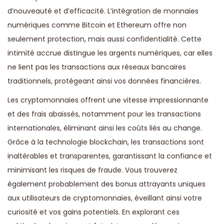
d’nouveauté et d’efficacité. L’intégration de monnaies
numériques comme Bitcoin et Ethereum offre non
seulement protection, mais aussi confidentialité. Cette
intimité accrue distingue les argents numériques, car elles
ne lient pas les transactions aux réseaux bancaires
traditionnels, protégeant ainsi vos données financières.
Les cryptomonnaies offrent une vitesse impressionnante
et des frais abaissés, notamment pour les transactions
internationales, éliminant ainsi les coûts liés au change.
Grâce à la technologie blockchain, les transactions sont
inaltérables et transparentes, garantissant la confiance et
minimisant les risques de fraude. Vous trouverez
également probablement des bonus attrayants uniques
aux utilisateurs de cryptomonnaies, éveillant ainsi votre
curiosité et vos gains potentiels. En explorant ces