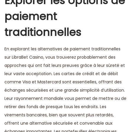
Explorer les options de
paiement
traditionnelles
En explorant les alternatives de paiement traditionnelles
sur LibraBet Casino, vous trouverez probablement des
approches qui ont fait leurs preuves grâce à leur sûreté et
leur vaste acceptation. Les cartes de crédit et de débit
comme Visa et Mastercard sont essentielles, offrant des
échanges sécurisées et une grande simplicité d’utilisation.
Leur rayonnement mondiale vous permet de mettre ou de
retirer des fonds de presque tous les endroits. Les
virements bancaires, bien que souvent plus retardés,
offrent une alternative sécurisée et convenable aux
échanges importantes. Les portefeuilles électroniques