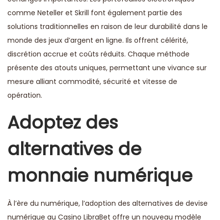
comme Neteller et Skrill font également partie des
solutions traditionnelles en raison de leur durabilité dans le
monde des jeux d’argent en ligne. Ils offrent célérité,
discrétion accrue et coûts réduits. Chaque méthode
présente des atouts uniques, permettant une vivance sur
mesure alliant commodité, sécurité et vitesse de
opération.
Adoptez des
alternatives de
monnaie numérique
À l’ère du numérique, l’adoption des alternatives de devise
numérique au Casino LibraBet offre un nouveau modèle