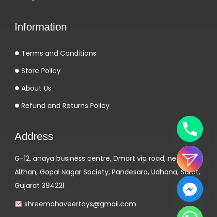
c
e
Information
n
t
Terms and Conditions
i
Store Policy
v
About Us
o
d
Refund and Returns Policy
e
l
Address
s
a
G-12, anaya business centre, Dmart vip road, near
l
Althan, Gopal Nagar Society, Pandesara, Udhana, Surat,
a
Gujarat 394221
d
shreemahaveertoys@gmail.com
a