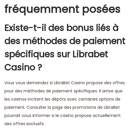
fréquemment posées
Existe-t-il des bonus liés à
des méthodes de paiement
spécifiques sur Librabet
Casino ?
Vous vous demandez si LibraBet Casino propose des offres
pour des méthodes de paiement spécifiques. Il arrive que
les casinos incitent les dépôts avec certaines options de
paiement. Consulter la page des promotions de LibraBet
pourrait vous informer si le casino propose actuellement
des offres exclusifs.