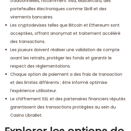
traditionnelles, notamment Visa, Mastercard, des
portefeuilles électroniques comme Skrill et des
virements bancaires.
Les cryptodevises telles que Bitcoin et Ethereum sont
acceptées, offrant anonymat et traitement accéléré
des transactions.
Les joueurs doivent réaliser une validation de compte
avant les retraits, protéger les fonds et garantir le
respect des réglementations.
Chaque option de paiement a des frais de transaction
et des limites différents ; être informé optimise
l’expérience utilisateur.
Le chiffrement SSL et des partenaires financiers réputés
garantissent des transactions protégées au sein du
Casino LibraBet.