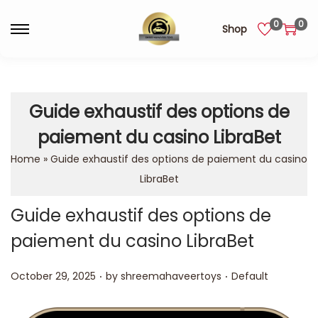
0
0
Shop
Guide exhaustif des options de
paiement du casino LibraBet
Home
»
Guide exhaustif des options de paiement du casino
LibraBet
Guide exhaustif des options de
paiement du casino LibraBet
.
.
Posted on
Posted in
October 29, 2025
by
shreemahaveertoys
Default