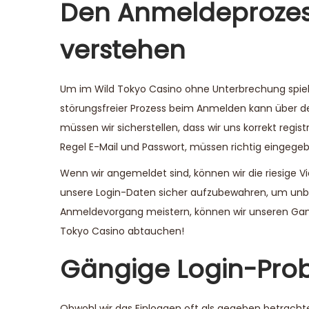
Den Anmeldeprozess
verstehen
Um im Wild Tokyo Casino ohne Unterbrechung spielen
störungsfreier Prozess beim Anmelden kann über den
müssen wir sicherstellen, dass wir uns korrekt regist
Regel E-Mail und Passwort, müssen richtig eingege
Wenn wir angemeldet sind, können wir die riesige Vie
unsere Login-Daten sicher aufzubewahren, um unbe
Anmeldevorgang meistern, können wir unseren Ga
Tokyo Casino abtauchen!
Gängige Login-Pro
Obwohl wir das Einloggen oft als gegeben betrachte