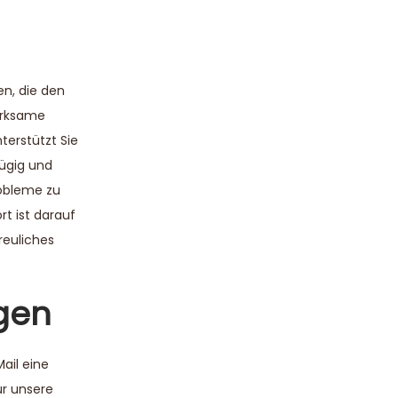
en, die den
wirksame
terstützt Sie
zügig und
robleme zu
t ist darauf
reuliches
agen
ail eine
ur unsere