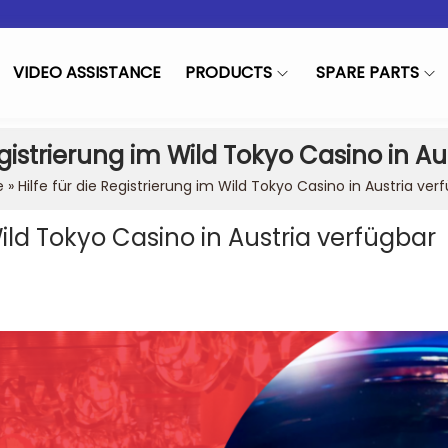
VIDEO ASSISTANCE
PRODUCTS
SPARE PARTS
egistrierung im Wild Tokyo Casino in A
e
»
Hilfe für die Registrierung im Wild Tokyo Casino in Austria ver
Wild Tokyo Casino in Austria verfügbar
in