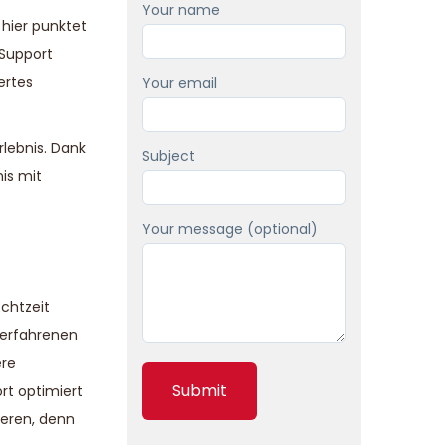
Your name
 hier punktet
-Support
ertes
Your email
rlebnis. Dank
Subject
nis mit
Your message (optional)
Echtzeit
t erfahrenen
ere
rt optimiert
ieren, denn