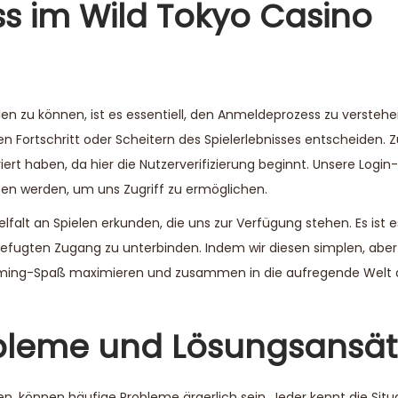
 im Wild Tokyo Casino
 zu können, ist es essentiell, den Anmeldeprozess zu verstehen
 Fortschritt oder Scheitern des Spielerlebnisses entscheiden. 
riert haben, da hier die Nutzerverifizierung beginnt. Unsere Login
ben werden, um uns Zugriff zu ermöglichen.
lfalt an Spielen erkunden, die uns zur Verfügung stehen. Es ist es
fugten Zugang zu unterbinden. Indem wir diesen simplen, aber
ming-Spaß maximieren und zusammen in die aufregende Welt 
bleme und Lösungsansät
n, können häufige Probleme ärgerlich sein. Jeder kennt die Situ