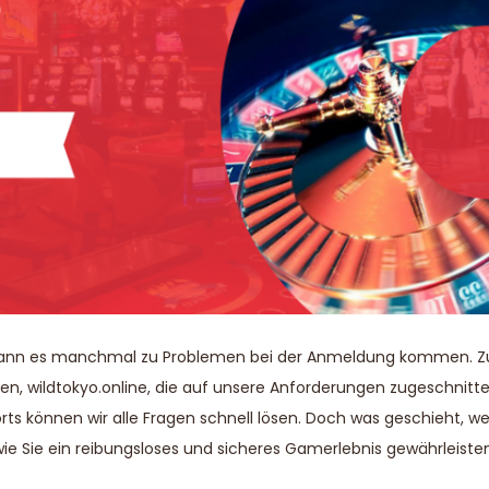
a kann es manchmal zu Problemen bei der Anmeldung kommen. 
nen,
wildtokyo.online
, die auf unsere Anforderungen zugeschnitte
ts können wir alle Fragen schnell lösen. Doch was geschieht, w
 wie Sie ein reibungsloses und sicheres Gamerlebnis gewährleiste