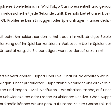
gsfreies Spielerlebnis im Wild Tokyo Casino essentiell, und genau
Anmeldesicherheit jede Sekunde zählt. Deshalb bietet unser Live
t. Ob Probleme beim Einloggen oder Spielanfragen – unser dedizi
heit beim Anmelden, sondern erhöht auch Ihr vollständiges Spiele
nkung auf Ihr Spiel konzentrieren. Verbessern Sie Ihr Spielerleb
Unterstützung, die Sie benötigen, wenn es darauf ankommt.
erzeit verfügbarer Support über Live-Chat ist. So erhalten wir in 
liegen. Unser präferierter Supportkanal verbindet uns direkt mi
iten und langen E-Mail-Verläufen – wir erhalten rasche, auf uns
 Schwierigkeiten oder Fragen zu Aktionen: Der Live-Chat-Suppo
portkanäle können wir uns ganz auf unsere Zeit im Casino fokuss