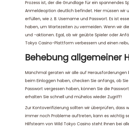
Prozess ist, der die Grundlage für ein spannendes Sp
Anmeldeoption deutlich befindet. Hier müssen wi
erfüllen, wie z. B. Username und Passwort. Es ist es
haben, um Wartezeiten zu vermeiden. Wenn wir diese
und -aktionen. Egal, ob wir geübte Spieler oder Anfän
Tokyo Casino-Plattform verbessern und einen reibu
Behebung allgemeiner 
Manchmal geraten wir alle auf Herausforderungen b
beim Einloggen haben, checken Sie anfangs, ob Sie
Passwort vergessen haben, können Sie die Passwortw
erhalten Sie schnell und mühelos wieder Zugriff!
Zur Kontoverifizierung sollten wir überprüfen, dass
immer noch Probleme auftreten, kann es wichtig se
Hilfsteam von Wild Tokyo Casino steht Ihnen bei all