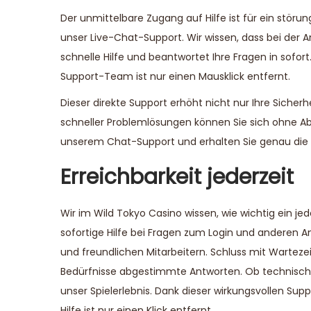
Der unmittelbare Zugang auf Hilfe ist für ein störun
unser Live-Chat-Support. Wir wissen, dass bei der 
schnelle Hilfe und beantwortet Ihre Fragen in sofor
Support-Team ist nur einen Mausklick entfernt.
Dieser direkte Support erhöht nicht nur Ihre Sicher
schneller Problemlösungen können Sie sich ohne Able
unserem Chat-Support und erhalten Sie genau die 
Erreichbarkeit jederzeit
Wir im Wild Tokyo Casino wissen, wie wichtig ein jed
sofortige Hilfe bei Fragen zum Login und anderen An
und freundlichen Mitarbeitern. Schluss mit Warteze
Bedürfnisse abgestimmte Antworten. Ob technische
unser Spielerlebnis. Dank dieser wirkungsvollen Sup
Hilfe ist nur einen Klick entfernt.