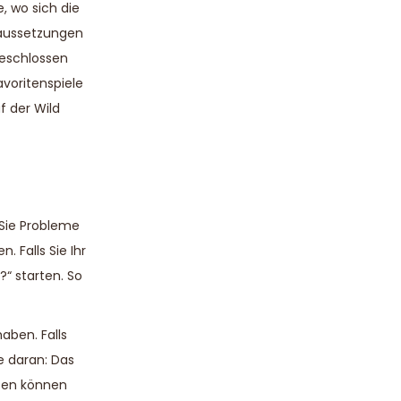
, wo sich die
raussetzungen
bgeschlossen
voritenspiele
f der Wild
 Sie Probleme
 Falls Sie Ihr
“ starten. So
aben. Falls
e daran: Das
tten können