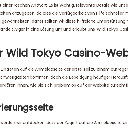
iner raschen Antwort. Es ist wichtig, relevante Details wie uns
iten anzugeben, da dies die Verfügbarkeit von Hilfe schneller 
u gewährleisten, daher sollten wir diese hilfreiche Unterstützung 
wandelt Ärger in eine Lösung um und erlaubt uns, Wild Tokyo Casi
er Wild Tokyo Casino-Web
 Eintreten auf die Anmeldeseite der erste Teil zu einem aufreg
 Schwierigkeiten kommen, doch die Beseitigung häufiger Heraus
erklären Ihnen, wie Sie sich problemlos auf der Website zurecht
rierungsseite
erden wir entdecken, dass der Zugriff auf die Anmeldeseite ei