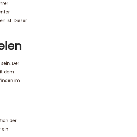
hrer
enter
n ist. Dieser
elen
 sein. Der
mit dem
finden im
tion der
r ein