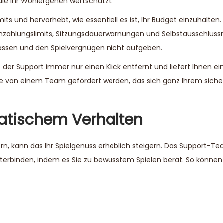
 die Ihr Wohlergehen wertschätzt.
s und hervorhebt, wie essentiell es ist, Ihr Budget einzuhalten. 
 Einzahlungslimits, Sitzungsdauerwarnungen und Selbstausschlus
fassen und den Spielvergnügen nicht aufgeben.
 der Support immer nur einen Klick entfernt und liefert Ihnen e
s Sie von einem Team gefördert werden, das sich ganz Ihrem sic
atischem Verhalten
ern, kann das Ihr Spielgenuss erheblich steigern. Das Support-T
nterbinden, indem es Sie zu bewusstem Spielen berät. So können