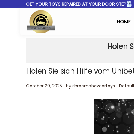
GET YOUR TOYS REPAIRED AT YOUR DOOR STEP
HOME
Holen S
Holen Sie sich Hilfe vom Uni
.
.
Posted on
Posted 
October 29, 2025
by
shreemahaveertoys
Defaul