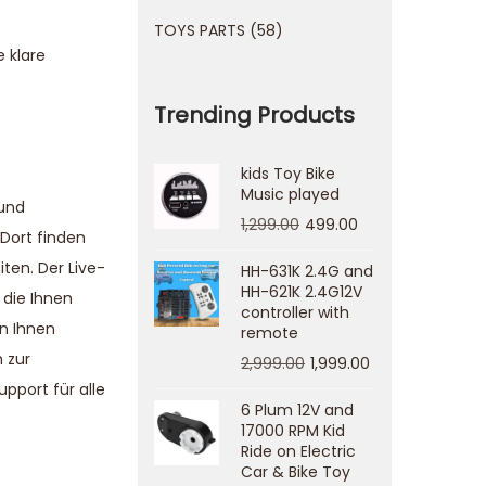
TOYS PARTS
58
 klare
Trending Products
kids Toy Bike
Music played
 und
1,299.00
499.00
Dort finden
ten. Der Live-
HH-631K 2.4G and
HH-621K 2.4G12V
 die Ihnen
controller with
en Ihnen
remote
 zur
2,999.00
1,999.00
pport für alle
6 Plum 12V and
17000 RPM Kid
Ride on Electric
Car & Bike Toy