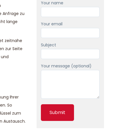
Your name
h
e Anfrage zu
cht lange
Your email
et zeitnahe
Subject
en zur Seite
s und
Your message (optional)
sung Ihrer
en. So
lüssel zum
en Austausch.