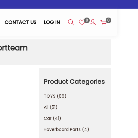
0
0
CONTACT US
LOG IN
portteam
Product Categories
TOYS
86
All
51
Car
41
Hoverboard Parts
4