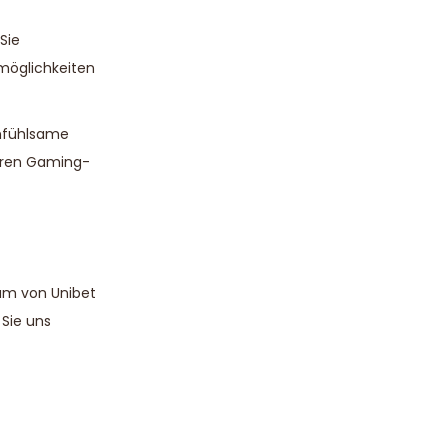
Sie
smöglichkeiten
infühlsame
heren Gaming-
eam von Unibet
 Sie uns