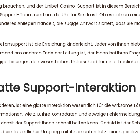
ng brauchen, und der Unibet Casino-Support ist in diesem Bereic
Support-Team rund um die Uhr für Sie da ist. Ob es sich um ein
anderes Anliegen handelt, die zügige Antwort sichert, dass Sie ni
fonsupport ist die Erreichung kinderleicht. Jeder von ihnen biet
jemand am anderen Ende der Leitung ist, der Ihnen bei Ihren Frag
zügige Lösungen den wesentlichen Unterschied für ein erfreuliche
latte Support-Interaktion
eren, ist eine glatte Interaktion wesentlich für die wirksame Lö
rmationen, wie z. B. Ihre Kontodaten und etwaige Fehlermeldung
mit der Support Ihnen schnell helfen kann. Geduld ist der Sch
und ein freundlicher Umgang mit ihnen unterstützt einen positiv