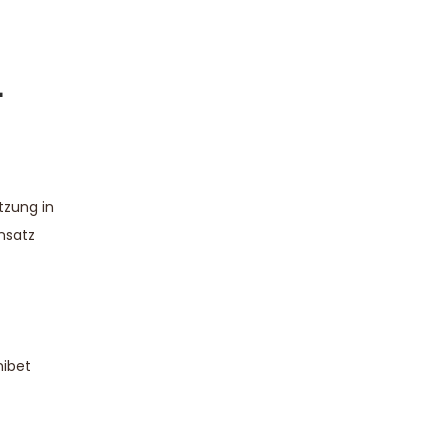
-
tzung in
Ansatz
nibet