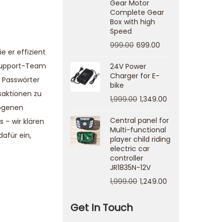
Gear Motor
Complete Gear
Box with high
Speed
999.00
699.00
 er effizient
t-Support-Team
24V Power
Charger for E-
 Passwörter
bike
saktionen zu
1,999.00
1,349.00
zogenen
Central panel for
 – wir klären
Multi-functional
afür ein,
player child riding
electric car
controller
JR1835N-12V
1,999.00
1,249.00
Get In Touch