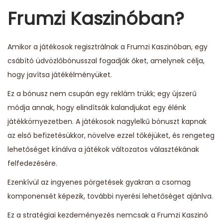
Frumzi Kaszinóban?
Amikor a játékosok regisztrálnak a Frumzi Kaszinóban, egy
csábító üdvözlőbónusszal fogadják őket, amelynek célja,
hogy javítsa játékélményüket.
Ez a bónusz nem csupán egy reklám trükk; egy újszerű
módja annak, hogy elindítsák kalandjukat egy élénk
játékkörnyezetben. A játékosok nagylelkű bónuszt kapnak
az első befizetésükkor, növelve ezzel tőkéjüket, és rengeteg
lehetőséget kínálva a játékok változatos választékának
felfedezésére.
Ezenkívül az ingyenes pörgetések gyakran a csomag
komponensét képezik, további nyerési lehetőséget ajánlva.
Ez a stratégiai kezdeményezés nemcsak a Frumzi Kaszinó