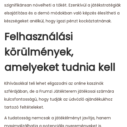
szignifikánsan növelheti a tőkét. Ezenkívül a játékstratégiák
elsajátítása és a demó módokban való képzés élesítheti a
készségeket anélkül, hogy igazi pénzt kockáztatnának.
Felhasználási
körülmények,
amelyeket tudnia kell
Kihívásokkal teli lehet eligazodni az online kaszinók
szférájában, de a Frumzi Játékterem játékosai számára
kulcsfontosságú, hogy tudják az üdvözlő ajándékukhoz
tartozó feltételeket.
A tudatosság nemcsak a játékélményt javítja, hanem
maximalizálhatja a potenciális nyereményeket is.