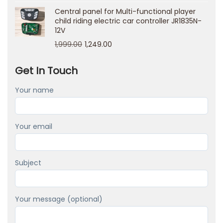
O
Central panel for Multi-functional player
n
child riding electric car controller JR1835N-
12V
t
1,999.00
1,249.00
d
e
Get In Touch
k
g
Your name
o
k
Your email
k
a
s
Subject
t
e
Your message (optional)
n
e