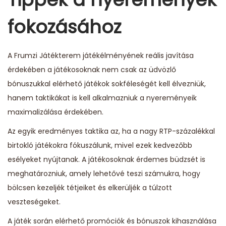
fokozásához
A Frumzi Játékterem játékélményének reális javítása
érdekében a játékosoknak nem csak az üdvözlő
bónuszukkal elérhető játékok sokféleségét kell élvezniük,
hanem taktikákat is kell alkalmazniuk a nyereményeik
maximalizálása érdekében.
Az egyik eredményes taktika az, ha a nagy RTP-százalékkal
birtokló játékokra fókuszálunk, mivel ezek kedvezőbb
esélyeket nyújtanak. A játékosoknak érdemes büdzsét is
meghatározniuk, amely lehetővé teszi számukra, hogy
bölcsen kezeljék tétjeiket és elkerüljék a túlzott
veszteségeket.
A játék során elérhető promóciók és bónuszok kihasználása