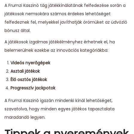
A Frumzi Kaszinó tág játékkínálatának felfedezése során a
játékosok nemsokára számos érdekes lehetőséget
felfedeznek fel, melyekkel javíthatják örömüket az üdvözlő
bónusz által.
A játékosok izgalmas játékélményhez érhetnek el, ha
belemerülnek ezekbe az innovációs kategóriákba:
Videós nyerőgépek
Asztali játékok
Élő osztós játékok
Progresszív jackpotok
A Frumzi Kaszinó igazán mindenki kínál lehetőséget,
szavatolva, hogy minden egyes játékos tapasztalata
maradandó legyen.
Tippek a nyeremények