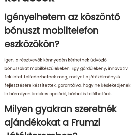
Igényelhetem az köszöntő
bónuszt mobiltelefon
eszközökön?
Igen, a résztvevők könnyedén kérhetnek üdvözlő
bónuszokat mobilkészülékeken. Egy gördülékeny, innovatív
felületet felfedezhetnek meg, melyet a játékélményük
fejlesztésére készítettek, garantálva, hogy ne késlekedjenek
le bármilyen érdekes opcióról, bárhol is találhatóak.
Milyen gyakran szeretnék
ajándékokat a Frumzi