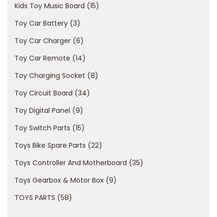
y
Kids Toy Music Board
15
n
Toy Car Battery
3
o
Toy Car Charger
6
–
Toy Car Remote
14
g
d
Toy Charging Socket
8
z
Toy Circuit Board
34
i
Toy Digital Panel
9
e
g
Toy Switch Parts
15
r
Toys Bike Spare Parts
22
y
Toys Controller And Motherboard
35
s
Toys Gearbox & Motor Box
9
p
o
TOYS PARTS
58
t