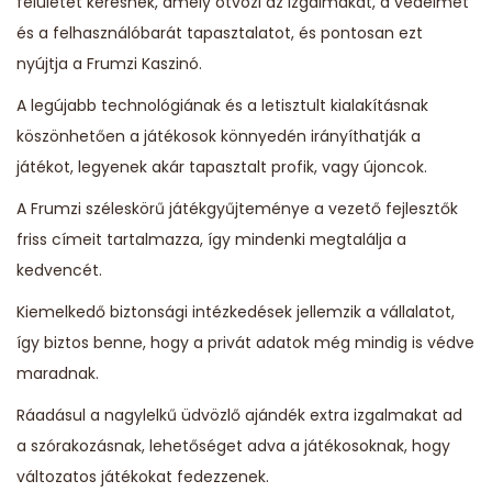
felületet keresnek, amely ötvözi az izgalmakat, a védelmet
és a felhasználóbarát tapasztalatot, és pontosan ezt
nyújtja a Frumzi Kaszinó.
A legújabb technológiának és a letisztult kialakításnak
köszönhetően a játékosok könnyedén irányíthatják a
játékot, legyenek akár tapasztalt profik, vagy újoncok.
A Frumzi széleskörű játékgyűjteménye a vezető fejlesztők
friss címeit tartalmazza, így mindenki megtalálja a
kedvencét.
Kiemelkedő biztonsági intézkedések jellemzik a vállalatot,
így biztos benne, hogy a privát adatok még mindig is védve
maradnak.
Ráadásul a nagylelkű üdvözlő ajándék extra izgalmakat ad
a szórakozásnak, lehetőséget adva a játékosoknak, hogy
változatos játékokat fedezzenek.