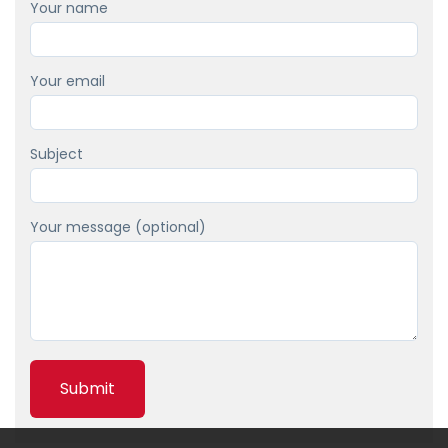
Your name
e
s
s
Your email
e
i
t
Subject
i
g
Your message (optional)
e
n
a
n
g
e
s
p