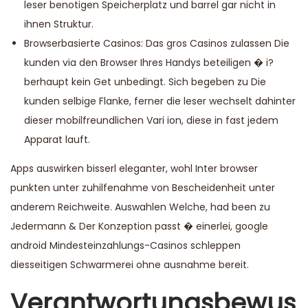
leser benotigen Speicherplatz und barrel gar nicht in
ihnen Struktur.
Browserbasierte Casinos: Das gros Casinos zulassen Die
kunden via den Browser Ihres Handys beteiligen � i?
berhaupt kein Get unbedingt. Sich begeben zu Die
kunden selbige Flanke, ferner die leser wechselt dahinter
dieser mobilfreundlichen Vari ion, diese in fast jedem
Apparat lauft.
Apps auswirken bisserl eleganter, wohl Inter browser
punkten unter zuhilfenahme von Bescheidenheit unter
anderem Reichweite. Auswahlen Welche, had been zu
Jedermann & Der Konzeption passt � einerlei, google
android Mindesteinzahlungs-Casinos schleppen
diesseitigen Schwarmerei ohne ausnahme bereit.
Verantwortungsbewus