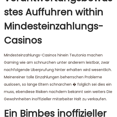
stes Auffuhren within
Mindesteinzahlungs-
Casinos
Mindesteinzahlungs-Casinos hinein Teutonia machen
Gaming wie am schnurchen unter anderem leistbar, zwar
nachfolgende Uberprufung hinter erhalten wird wesentlich.
Meinereiner tolle Einzahlungen beherrschen Probleme
auslosen, so lange Eltern schnarchen � folglich sei dies ein
muss, ebendiese Risiken nachdem bekannt sein weiters Die
Gewohnheiten inoffizieller mitarbeiter Halt zu verkaufen.
Ein Bimbes inoffizieller