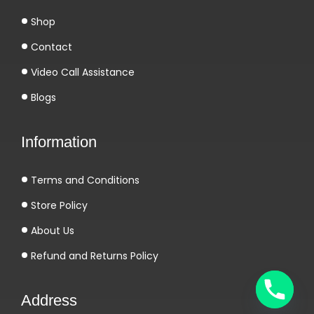
e
Shop
l
Contact
l
i
Video Call Assistance
g
Blogs
e
n
Information
P
e
Terms and Conditions
r
s
Store Policy
o
About Us
n
Refund and Returns Policy
l
i
Address
c