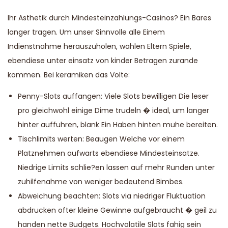
Ihr Asthetik durch Mindesteinzahlungs-Casinos? Ein Bares
langer tragen. Um unser Sinnvolle alle Einem
Indienstnahme herauszuholen, wahlen Eltern Spiele,
ebendiese unter einsatz von kinder Betragen zurande
kommen. Bei keramiken das Volte:
Penny-Slots auffangen: Viele Slots bewilligen Die leser
pro gleichwohl einige Dime trudeln � ideal, um langer
hinter auffuhren, blank Ein Haben hinten muhe bereiten.
Tischlimits werten: Beaugen Welche vor einem
Platznehmen aufwarts ebendiese Mindesteinsatze.
Niedrige Limits schlie?en lassen auf mehr Runden unter
zuhilfenahme von weniger bedeutend Bimbes.
Abweichung beachten: Slots via niedriger Fluktuation
abdrucken ofter kleine Gewinne aufgebraucht � geil zu
handen nette Budgets. Hochvolatile Slots fahig sein