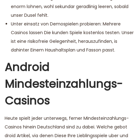
enorm lohnen, wohl sekundar geradlinig leeren, sobald
unser Dusel fehlt.
Unter einsatz von Demospielen probieren: Mehrere
Casinos lassen Die kunden Spiele kostenlos testen. Unser
ist eine risikofreie Gelegenheit, herauszufinden, is
dahinter Einem Haushaltsplan und Fasson passt.
Android
Mindesteinzahlungs-
Casinos
Heute spielt jeder unterwegs, ferner Mindesteinzahlungs-
Casinos hinein Deutschland sind zu dabei. Welche gebot
droid Artikel, via denen Diese Ihre Lieblingsspiele uber und