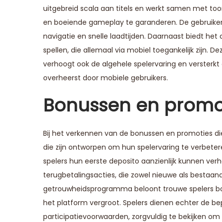
uitgebreid scala aan titels en werkt samen met t
en boeiende gameplay te garanderen. De gebruikers
navigatie en snelle laadtijden. Daarnaast biedt het 
spellen, die allemaal via mobiel toegankelijk zijn. D
verhoogt ook de algehele spelervaring en versterk
overheerst door mobiele gebruikers.
Bonussen en promo
Bij het verkennen van de bonussen en promoties die
die zijn ontworpen om hun spelervaring te verbete
spelers hun eerste deposito aanzienlijk kunnen verh
terugbetalingsacties, die zowel nieuwe als bestaa
getrouwheidsprogramma beloont trouwe spelers bo
het platform vergroot. Spelers dienen echter de b
participatievoorwaarden, zorgvuldig te bekijken om