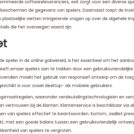
enommeerde softwareleveranciers, wat zorgt voor een diverse spe
, beschermen de gegevens van spelers. Daarnaast roept de inze
 plaatselijke wetten intrigerende vragen op over de algehele i
tails die het overwegen waard zijn.
et
e speler in de online gokwereld, is het essentieel om het aanbo
reeft ernaar spelers aan te trekken door een gebruiksvriendelijke
Bovendien maakt het gebruik van responsief ontwerp om de toeg
eschikt is voor zowel desktop- als mobiele gebruikers.
gingsmaatregelen, waaronder versleutelingstechnologieën en ve
n vertrouwen bij de klanten. Klantenservice is beschikbaar via d
gen van spelers effectief te beantwoorden. Kortom, JaaBet pres
kt, met een goede balans tussen een gebruiksvriendelijk ontwer
kkenheid van spelers te vergroten.