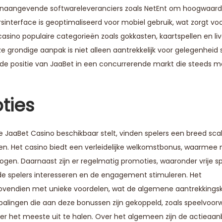
oonaangevende softwareleveranciers zoals NetEnt om hoogwaard
interface is geoptimaliseerd voor mobiel gebruik, wat zorgt vo
casino populaire categorieën zoals gokkasten, kaartspellen en li
eze grondige aanpak is niet alleen aantrekkelijk voor gelegenheid
t de positie van JaaBet in een concurrerende markt die steeds m
ties
 JaaBet Casino beschikbaar stelt, vinden spelers een breed scal
ren. Het casino biedt een verleidelijke welkomstbonus, waarmee
ogen. Daarnaast zijn er regelmatig promoties, waaronder vrije s
nde spelers interesseren en de engagement stimuleren. Het
vendien met unieke voordelen, wat de algemene aantrekkings
epalingen die aan deze bonussen zijn gekoppeld, zoals speelvoo
 er het meeste uit te halen. Over het algemeen zijn de actieaa