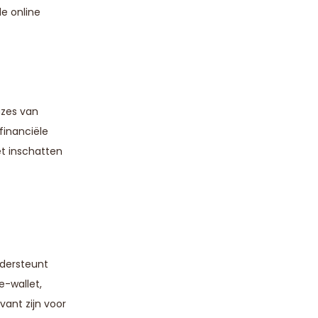
e online
uzes van
financiële
et inschatten
ndersteunt
e-wallet,
vant zijn voor