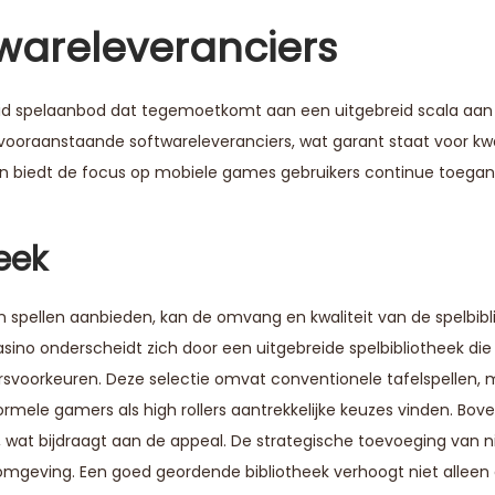
twareleveranciers
eid spelaanbod dat tegemoetkomt aan een uitgebreid scala aan
ooraanstaande softwareleveranciers, wat garant staat voor kwa
en biedt de focus op mobiele games gebruikers continue toegan
eek
an spellen aanbieden, kan de omvang en kwaliteit van de spelbib
Casino onderscheidt zich door een uitgebreide spelbibliotheek die
svoorkeuren. Deze selectie omvat conventionele tafelspellen,
formele gamers als high rollers aantrekkelijke keuzes vinden. Bo
n, wat bijdraagt aan de appeal. De strategische toevoeging van 
lomgeving. Een goed geordende bibliotheek verhoogt niet alleen