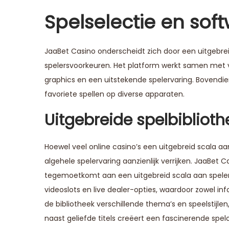
Spelselectie en sof
JaaBet Casino onderscheidt zich door een uitgebr
spelersvoorkeuren. Het platform werkt samen met v
graphics en een uitstekende spelervaring. Bovendi
favoriete spellen op diverse apparaten.
Uitgebreide spelbiblioth
Hoewel veel online casino’s een uitgebreid scala a
algehele spelervaring aanzienlijk verrijken. JaaBet 
tegemoetkomt aan een uitgebreid scala aan speler
videoslots en live dealer-opties, waardoor zowel in
de bibliotheek verschillende thema’s en speelstijle
naast geliefde titels creëert een fascinerende spe