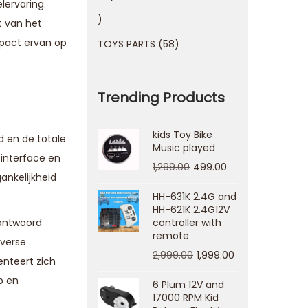
lervaring.
t van het
mpact ervan op
TOYS PARTS
58
Trending Products
kids Toy Bike
d en de totale
Music played
 interface en
1,299.00
499.00
ankelijkheid
HH-631K 2.4G and
HH-621K 2.4G12V
rantwoord
controller with
remote
iverse
2,999.00
1,999.00
enteert zich
p en
6 Plum 12V and
17000 RPM Kid