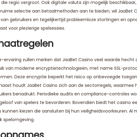
ie regio vergroot. Ook digitale valuta zijn mogelijk beschikbaar, 
 ruime selectie aan betaalmethoden aan te bieden, wil JaaBet 
n gebruikers en tegelijkertijd probleemloze stortingen en op
t voor plezierige spelsessies.
maatregelen
ame-ervaring zullen merken dat JaaBet Casino veel waarde hecht
ruik van moderne encryptietechnologieën, met name SSL-protoc
hermen. Deze encryptie beperkt het risico op onbevoegde toega
rnaast houdt JaaBet Casino zich aan de sectorregels, waarmee h
ruikers benadrukt. Periodieke audits en compliance-controles w
loof van spelers te bevorderen. Bovendien biedt het casino e
 kunnen kiezen die aansluiten bij hun veiligheidsvoorkeuren. Al 
jk spelomgeving.
r opnames