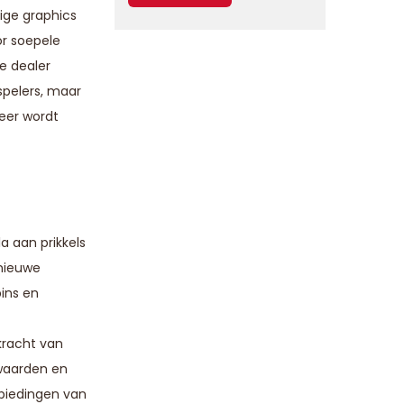
ige graphics
or soepele
ve dealer
 spelers, maar
eer wordt
a aan prikkels
 nieuwe
pins en
kracht van
rwaarden en
nbiedingen van