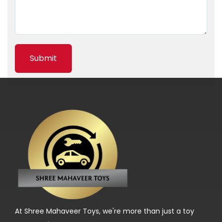
О
ф
и
ц
и
а
л
ь
н
ы
й
С
а
й
т
At Shree Mahaveer Toys, we're more than just a toy
в