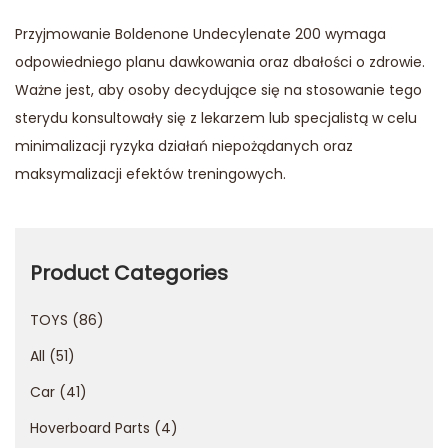
Przyjmowanie Boldenone Undecylenate 200 wymaga
odpowiedniego planu dawkowania oraz dbałości o zdrowie.
Ważne jest, aby osoby decydujące się na stosowanie tego
sterydu konsultowały się z lekarzem lub specjalistą w celu
minimalizacji ryzyka działań niepożądanych oraz
maksymalizacji efektów treningowych.
о
н
л
Product Categories
а
TOYS
86
й
н
All
51
2
Car
41
0
Hoverboard Parts
4
2