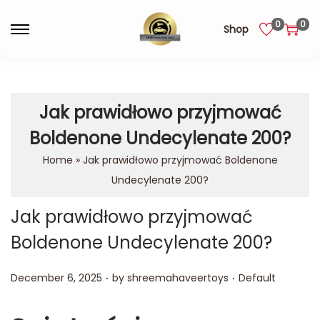
0
0
Shop
Jak prawidłowo przyjmować
Boldenone Undecylenate 200?
Home
»
Jak prawidłowo przyjmować Boldenone
Undecylenate 200?
Jak prawidłowo przyjmować
Boldenone Undecylenate 200?
.
.
Posted on
Posted in
December 6, 2025
by
shreemahaveertoys
Default