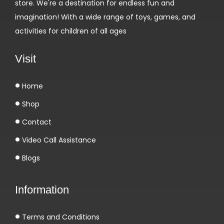
store. We're a destination for endless fun and
Р
imagination! With a wide range of toys, games, and
о
activities for children of all ages
с
с
Visit
и
и
Home
и
Shop
с
т
Contact
р
Video Call Assistance
а
Blogs
н
а
Information
х
С
Terms and Conditions
Н