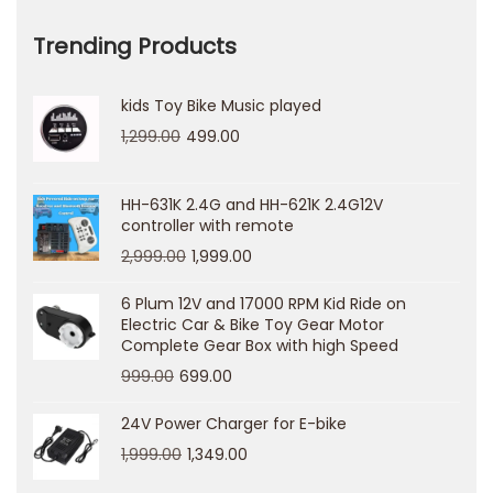
р
Trending Products
с
л
kids Toy Bike Music played
о
1,299.00
499.00
т
о
в
HH-631K 2.4G and HH-621K 2.4G12V
controller with remote
и
2,999.00
1,999.00
б
о
6 Plum 12V and 17000 RPM Kid Ride on
Electric Car & Bike Toy Gear Motor
н
Complete Gear Box with high Speed
у
999.00
699.00
с
о
24V Power Charger for E-bike
в
1,999.00
1,349.00
.