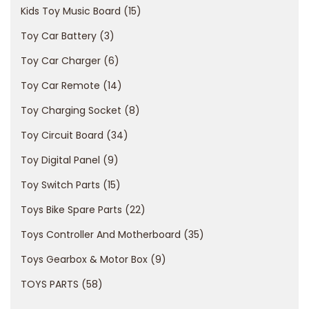
5
Kids Toy Music Board
15
г
Toy Car Battery
3
о
Toy Car Charger
6
д
Toy Car Remote
14
а
б
Toy Charging Socket
8
о
Toy Circuit Board
34
л
Toy Digital Panel
9
ь
ш
Toy Switch Parts
15
о
Toys Bike Spare Parts
22
й
Toys Controller And Motherboard
35
в
Toys Gearbox & Motor Box
9
ы
б
TOYS PARTS
58
о