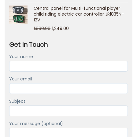
3
Central panel for Multi-functional player
3
child riding electric car controller JR1835N-
12V
2
1,999.00
1,249.00
4
О
Get In Touch
н
л
Your name
а
й
Your email
н
К
а
Subject
з
и
Your message (optional)
н
о